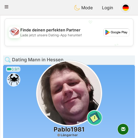
States
Dating
Toggle
Mode
Login
navigation
💖
Finde deinen perfekten Partner
💖
Lade jetzt unsere Dating-App herunter!
💕
💕
Dating Mann in Hessen
0.9/1
1
Pablo1981
Länger her