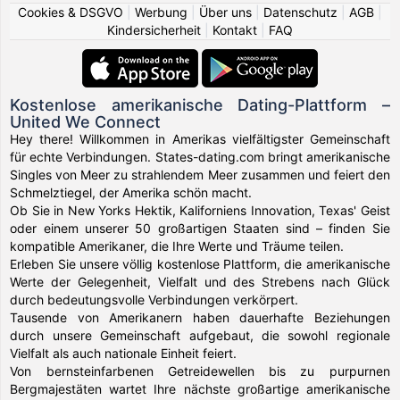
Cookies & DSGVO
|
Werbung
|
Über uns
|
Datenschutz
|
AGB
|
Kindersicherheit
|
Kontakt
|
FAQ
Kostenlose amerikanische Dating-Plattform –
United We Connect
Hey there! Willkommen in Amerikas vielfältigster Gemeinschaft
für echte Verbindungen. States-dating.com bringt amerikanische
Singles von Meer zu strahlendem Meer zusammen und feiert den
Schmelztiegel, der Amerika schön macht.
Ob Sie in New Yorks Hektik, Kaliforniens Innovation, Texas' Geist
oder einem unserer 50 großartigen Staaten sind – finden Sie
kompatible Amerikaner, die Ihre Werte und Träume teilen.
Erleben Sie unsere völlig kostenlose Plattform, die amerikanische
Werte der Gelegenheit, Vielfalt und des Strebens nach Glück
durch bedeutungsvolle Verbindungen verkörpert.
Tausende von Amerikanern haben dauerhafte Beziehungen
durch unsere Gemeinschaft aufgebaut, die sowohl regionale
Vielfalt als auch nationale Einheit feiert.
Von bernsteinfarbenen Getreidewellen bis zu purpurnen
Bergmajestäten wartet Ihre nächste großartige amerikanische