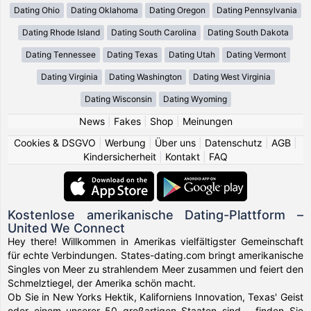
Dating Ohio
Dating Oklahoma
Dating Oregon
Dating Pennsylvania
Dating Rhode Island
Dating South Carolina
Dating South Dakota
Dating Tennessee
Dating Texas
Dating Utah
Dating Vermont
Dating Virginia
Dating Washington
Dating West Virginia
Dating Wisconsin
Dating Wyoming
News
|
Fakes
|
Shop
|
Meinungen
Cookies & DSGVO
|
Werbung
|
Über uns
|
Datenschutz
|
AGB
|
Kindersicherheit
|
Kontakt
|
FAQ
Kostenlose amerikanische Dating-Plattform –
United We Connect
Hey there! Willkommen in Amerikas vielfältigster Gemeinschaft
für echte Verbindungen. States-dating.com bringt amerikanische
Singles von Meer zu strahlendem Meer zusammen und feiert den
Schmelztiegel, der Amerika schön macht.
Ob Sie in New Yorks Hektik, Kaliforniens Innovation, Texas' Geist
oder einem unserer 50 großartigen Staaten sind – finden Sie