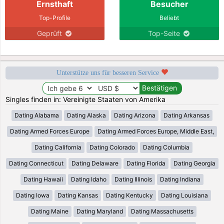
Ernsthaft
Besucher
Top-Profile
Beliebt
Geprüft
Top-Seite
Unterstütze uns für besseren Service
Singles finden in: Vereinigte Staaten von Amerika
Dating Alabama
Dating Alaska
Dating Arizona
Dating Arkansas
Dating Armed Forces Europe
Dating Armed Forces Europe, Middle East,
Dating California
Dating Colorado
Dating Columbia
Dating Connecticut
Dating Delaware
Dating Florida
Dating Georgia
Dating Hawaii
Dating Idaho
Dating Illinois
Dating Indiana
Dating Iowa
Dating Kansas
Dating Kentucky
Dating Louisiana
Dating Maine
Dating Maryland
Dating Massachusetts