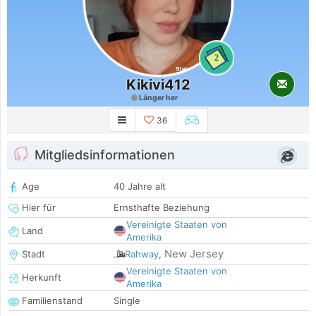
2
Kikivi412
Länger her
36
Mitgliedsinformationen
Age
40 Jahre alt
Hier für
Ernsthafte Beziehung
Vereinigte Staaten von
Land
Amerika
New Jersey
Stadt
Rahway
,
Vereinigte Staaten von
Herkunft
Amerika
Familienstand
Single