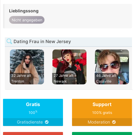
Lieblingssong
Nicht angegeben
Dating Frau in New Jersey
32 Jahre alt
27 Jahre alt
46 Jahre alt
Trenton
Newark
Cassville
Gratis
Support
%
100
100% gratis
Gratisdienste
Moderation