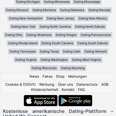
Dating Michigan
Dating Minnesota
Dating Mississippi
Dating Missouri
Dating Montana
Dating Nebraska
Dating Nevada
Dating New Hampshire
Dating New Jersey
Dating New Mexico
Dating New York
Dating North Carolina
Dating North Dakota
Dating Ohio
Dating Oklahoma
Dating Oregon
Dating Pennsylvania
Dating Rhode Island
Dating South Carolina
Dating South Dakota
Dating Tennessee
Dating Texas
Dating Utah
Dating Vermont
Dating Virginia
Dating Washington
Dating West Virginia
Dating Wisconsin
Dating Wyoming
News
|
Fakes
|
Shop
|
Meinungen
Cookies & DSGVO
|
Werbung
|
Über uns
|
Datenschutz
|
AGB
|
Kindersicherheit
|
Kontakt
|
FAQ
Kostenlose amerikanische Dating-Plattform –