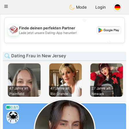
States
Dating
Toggle
Mode
Login
navigation
💖
Finde deinen perfekten Partner
💖
Lade jetzt unsere Dating-App herunter!
💕
💕
Dating Frau in New Jersey
47 Jahre alt
47 Jahre alt
27 Jahre alt
Plainfield
Rio Grande
Newark
0.8/1