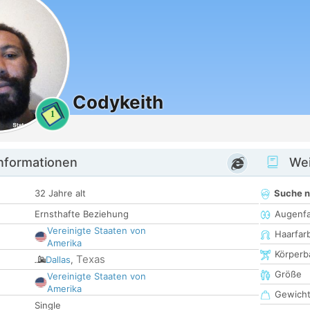
Codykeith
1
informationen
Wei
32 Jahre alt
Suche 
Ernsthafte Beziehung
Augenf
Vereinigte Staaten von
Haarfar
Amerika
Körperb
Texas
Dallas
,
Größe
Vereinigte Staaten von
Amerika
Gewich
Single