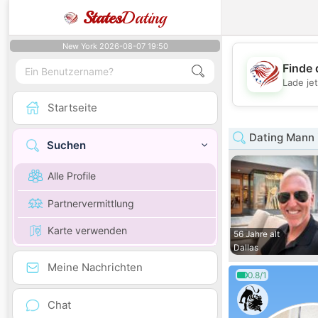
States
Dating
New York 2026-08-07 19:50
Finde 
Lade je
Startseite
Dating Mann 
Suchen
Alle Profile
Partnervermittlung
Karte verwenden
56 Jahre alt
Dallas
Meine Nachrichten
0.8/1
Chat