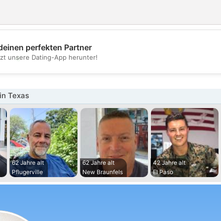
deinen perfekten Partner
💖
tzt unsere Dating-App herunter!
💕
in Texas
62 Jahre alt
62 Jahre alt
42 Jahre alt
Pflugerville
New Braunfels
El Paso