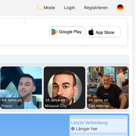
Mode
Login
Registrieren
💖
💕
44 Jahre alt
38 Jahre alt
59 Jahre alt
Frisco
Missouri City
San Antonio
Letzte Verbindung
Länger her