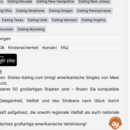
ka
Dating Nevada
Dating New Hampshire
Dating New Jersey
ng Ohio
Dating Oklahoma
Dating Oregon
Dating Pennsylvania
Dating Texas
Dating Utah
Dating Vermont
Dating Virginia
isconsin
Dating Wyoming
ungen
GB
|
Kindersicherheit
|
Kontakt
|
FAQ
t
gen. States-dating.com bringt amerikanische Singles von Meer
cht.
nserer 50 großartigen Staaten sind – finden Sie kompatible
 Gelegenheit, Vielfalt und des Strebens nach Glück durch
aufgebaut, die sowohl regionale Vielfalt als auch nationale
Assistance
nächste großartige amerikanische Verbindung!