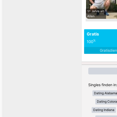
51 Jahre alt
Allen
Gratis
%
100
Gratisdie
Singles finden i
Dating Alabam
Dating Color
Dating Indiana