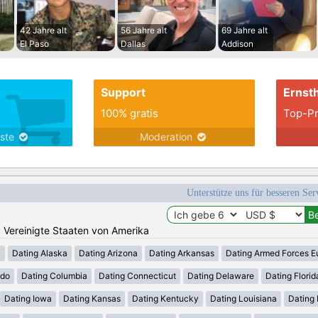
42 Jahre alt
56 Jahre alt
69 Jahre alt
El Paso
Dallas
Addison
Support
Ernsth
100% gratis
Top-Pr
nste
Moderation
Unterstütze uns für besseren Se
n: Vereinigte Staaten von Amerika
a
Dating Alaska
Dating Arizona
Dating Arkansas
Dating Armed Forces E
ado
Dating Columbia
Dating Connecticut
Dating Delaware
Dating Florid
Dating Iowa
Dating Kansas
Dating Kentucky
Dating Louisiana
Dating