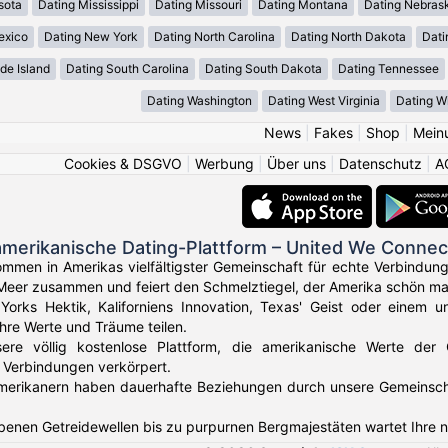
sota
Dating Mississippi
Dating Missouri
Dating Montana
Dating Nebras
exico
Dating New York
Dating North Carolina
Dating North Dakota
Dati
de Island
Dating South Carolina
Dating South Dakota
Dating Tennessee
Dating Washington
Dating West Virginia
Dating W
News
|
Fakes
|
Shop
|
Mein
Cookies & DSGVO
|
Werbung
|
Über uns
|
Datenschutz
|
A
amerikanische Dating-Plattform – United We Connec
ommen in Amerikas vielfältigster Gemeinschaft für echte Verbindun
Meer zusammen und feiert den Schmelztiegel, der Amerika schön ma
orks Hektik, Kaliforniens Innovation, Texas' Geist oder einem u
Ihre Werte und Träume teilen.
sere völlig kostenlose Plattform, die amerikanische Werte der
 Verbindungen verkörpert.
erikanern haben dauerhafte Beziehungen durch unsere Gemeinschaft 
benen Getreidewellen bis zu purpurnen Bergmajestäten wartet Ihre 