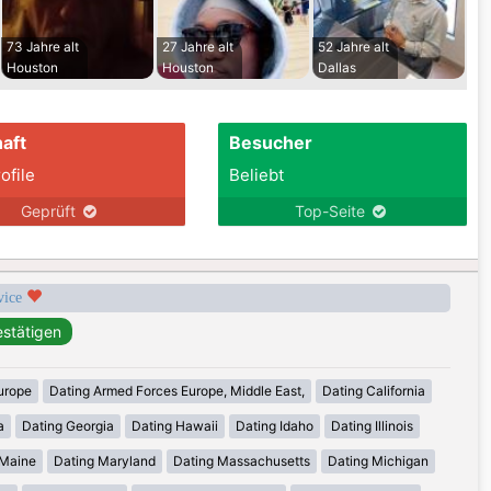
73 Jahre alt
27 Jahre alt
52 Jahre alt
Houston
Houston
Dallas
aft
Besucher
ofile
Beliebt
Geprüft
Top-Seite
rvice
urope
Dating Armed Forces Europe, Middle East,
Dating California
a
Dating Georgia
Dating Hawaii
Dating Idaho
Dating Illinois
 Maine
Dating Maryland
Dating Massachusetts
Dating Michigan