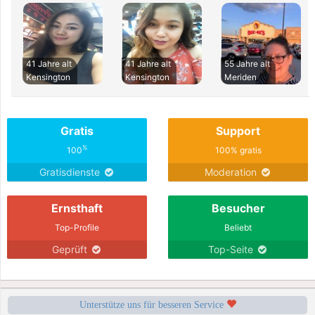
41 Jahre alt
41 Jahre alt
55 Jahre alt
Kensington
Kensington
Meriden
Gratis
Support
%
100
100% gratis
Gratisdienste
Moderation
Ernsthaft
Besucher
Top-Profile
Beliebt
Geprüft
Top-Seite
Unterstütze uns für besseren Service