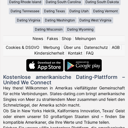
Dating Rhode Island
Dating South Carolina
Dating South Dakota
Dating Tennessee
Dating Texas
Dating Utah
Dating Vermont
Dating Virginia
Dating Washington
Dating West Virginia
Dating Wisconsin
Dating Wyoming
News
|
Fakes
|
Shop
|
Meinungen
Cookies & DSGVO
|
Werbung
|
Über uns
|
Datenschutz
|
AGB
|
Kindersicherheit
|
Kontakt
|
FAQ
Kostenlose amerikanische Dating-Plattform –
United We Connect
Hey there! Willkommen in Amerikas vielfältigster Gemeinschaft
für echte Verbindungen. States-dating.com bringt amerikanische
Singles von Meer zu strahlendem Meer zusammen und feiert den
Schmelztiegel, der Amerika schön macht.
Ob Sie in New Yorks Hektik, Kaliforniens Innovation, Texas' Geist
oder einem unserer 50 großartigen Staaten sind – finden Sie
kompatible Amerikaner, die Ihre Werte und Träume teilen.
Erleben Sie unsere völlig kostenlose Plattform, die amerikanische