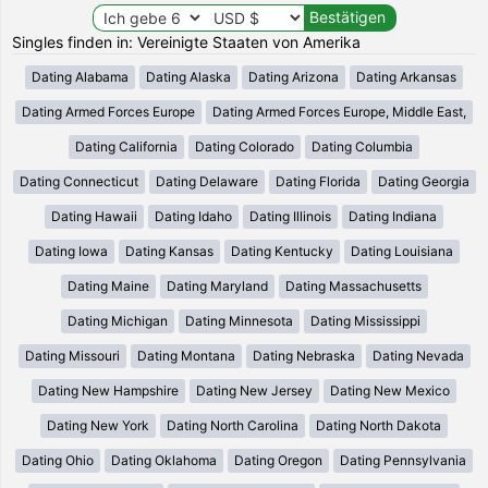
Singles finden in: Vereinigte Staaten von Amerika
Dating Alabama
Dating Alaska
Dating Arizona
Dating Arkansas
Dating Armed Forces Europe
Dating Armed Forces Europe, Middle East,
Dating California
Dating Colorado
Dating Columbia
Dating Connecticut
Dating Delaware
Dating Florida
Dating Georgia
Dating Hawaii
Dating Idaho
Dating Illinois
Dating Indiana
Dating Iowa
Dating Kansas
Dating Kentucky
Dating Louisiana
Dating Maine
Dating Maryland
Dating Massachusetts
Dating Michigan
Dating Minnesota
Dating Mississippi
Dating Missouri
Dating Montana
Dating Nebraska
Dating Nevada
Dating New Hampshire
Dating New Jersey
Dating New Mexico
Dating New York
Dating North Carolina
Dating North Dakota
Dating Ohio
Dating Oklahoma
Dating Oregon
Dating Pennsylvania