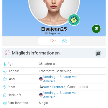
0
Elsajean25
Länger her
0
Mitgliedsinformationen
Age
35 Jahre alt
Hier für
Ernsthafte Beziehung
Vereinigte Staaten von
Land
Amerika
Connecticut
Stadt
North Branford
,
Vereinigte Staaten von
Herkunft
Amerika
Familienstand
Single