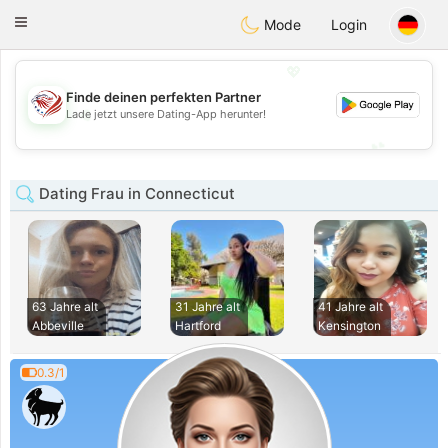
States
Dating
Toggle
Mode
Login
navigation
💖
Finde deinen perfekten Partner
💖
Lade jetzt unsere Dating-App herunter!
💕
💕
Dating Frau in Connecticut
63 Jahre alt
31 Jahre alt
41 Jahre alt
Abbeville
Hartford
Kensington
0.3/1