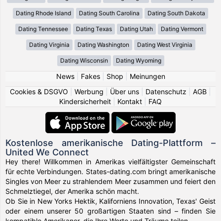
Dating Rhode Island
Dating South Carolina
Dating South Dakota
Dating Tennessee
Dating Texas
Dating Utah
Dating Vermont
Dating Virginia
Dating Washington
Dating West Virginia
Dating Wisconsin
Dating Wyoming
News
|
Fakes
|
Shop
|
Meinungen
Cookies & DSGVO
|
Werbung
|
Über uns
|
Datenschutz
|
AGB
|
Kindersicherheit
|
Kontakt
|
FAQ
Kostenlose amerikanische Dating-Plattform –
United We Connect
Hey there! Willkommen in Amerikas vielfältigster Gemeinschaft
für echte Verbindungen. States-dating.com bringt amerikanische
Singles von Meer zu strahlendem Meer zusammen und feiert den
Schmelztiegel, der Amerika schön macht.
Ob Sie in New Yorks Hektik, Kaliforniens Innovation, Texas' Geist
oder einem unserer 50 großartigen Staaten sind – finden Sie
kompatible Amerikaner, die Ihre Werte und Träume teilen.