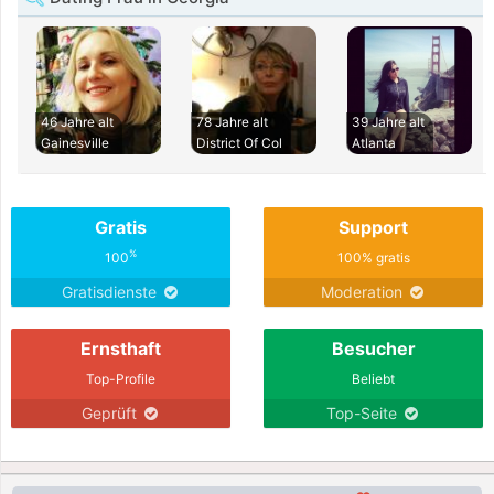
46 Jahre alt
78 Jahre alt
39 Jahre alt
Gainesville
District Of Col
Atlanta
Gratis
Support
%
100
100% gratis
Gratisdienste
Moderation
Ernsthaft
Besucher
Top-Profile
Beliebt
Geprüft
Top-Seite