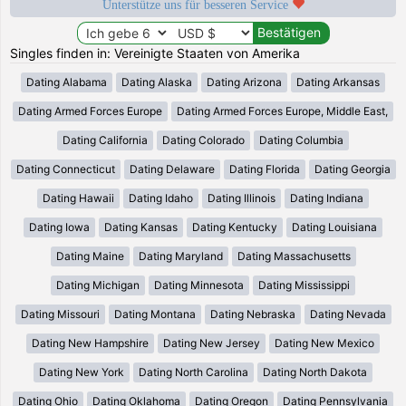
Unterstütze uns für besseren Service
Singles finden in: Vereinigte Staaten von Amerika
Dating Alabama
Dating Alaska
Dating Arizona
Dating Arkansas
Dating Armed Forces Europe
Dating Armed Forces Europe, Middle East,
Dating California
Dating Colorado
Dating Columbia
Dating Connecticut
Dating Delaware
Dating Florida
Dating Georgia
Dating Hawaii
Dating Idaho
Dating Illinois
Dating Indiana
Dating Iowa
Dating Kansas
Dating Kentucky
Dating Louisiana
Dating Maine
Dating Maryland
Dating Massachusetts
Dating Michigan
Dating Minnesota
Dating Mississippi
Dating Missouri
Dating Montana
Dating Nebraska
Dating Nevada
Dating New Hampshire
Dating New Jersey
Dating New Mexico
Dating New York
Dating North Carolina
Dating North Dakota
Dating Ohio
Dating Oklahoma
Dating Oregon
Dating Pennsylvania