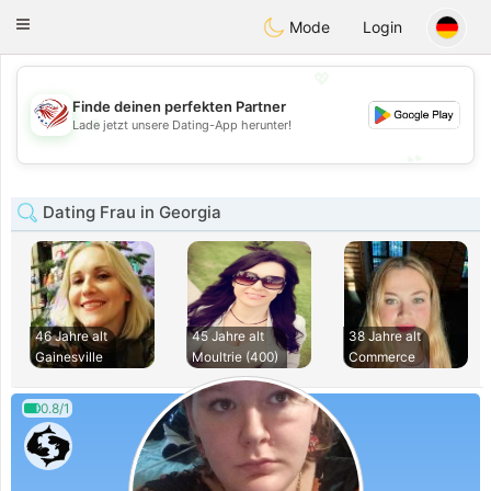
States
Dating
Toggle
Mode
Login
navigation
💖
Finde deinen perfekten Partner
💖
Lade jetzt unsere Dating-App herunter!
💕
💕
Dating Frau in Georgia
46 Jahre alt
45 Jahre alt
38 Jahre alt
Gainesville
Moultrie (400)
Commerce
0.8/1