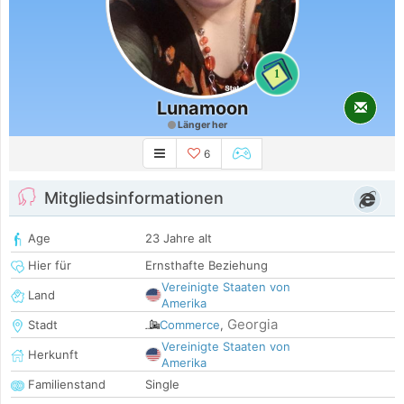
1
Lunamoon
Länger her
6
Mitgliedsinformationen
Age
23 Jahre alt
Hier für
Ernsthafte Beziehung
Vereinigte Staaten von
Land
Amerika
Georgia
Stadt
Commerce
,
Vereinigte Staaten von
Herkunft
Amerika
Familienstand
Single