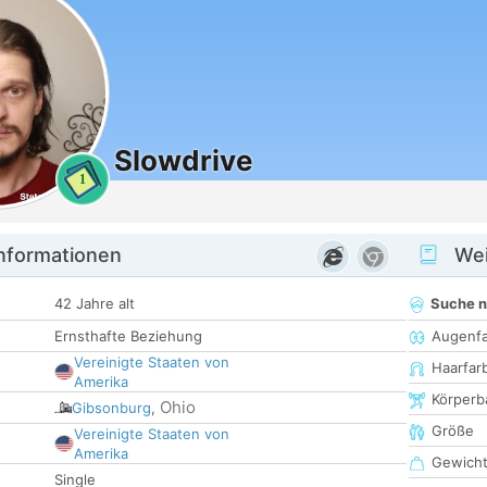
Slowdrive
1
informationen
Wei
42 Jahre alt
Suche 
Ernsthafte Beziehung
Augenf
Vereinigte Staaten von
Haarfar
Amerika
Körperb
Ohio
Gibsonburg
,
Größe
Vereinigte Staaten von
Amerika
Gewich
Single