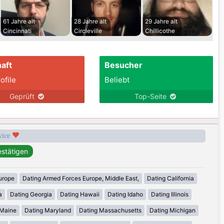
61 Jahre alt
28 Jahre alt
29 Jahre alt
Cincinnati
Circleville
Chillicothe
aft
Besucher
ofile
Beliebt
Geprüft
Top-Seite
rvice
urope
Dating Armed Forces Europe, Middle East,
Dating California
a
Dating Georgia
Dating Hawaii
Dating Idaho
Dating Illinois
 Maine
Dating Maryland
Dating Massachusetts
Dating Michigan