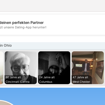
deinen perfekten Partner
💖
tzt unsere Dating-App herunter!
💕
in Ohio
60 Jahre alt
24 Jahre alt
47 Jahre alt
Cincinnati (Centra
Columbus
West Chester