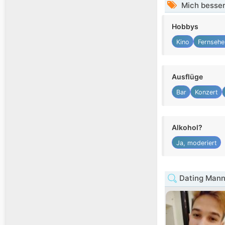
Mich besser
Hobbys
Kino
Fernsehe
Ausflüge
Bar
Konzert
Alkohol?
Ja, moderiert
Dating Mann