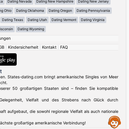
ka
Dating Nevada
Dating New Hampshire
Dating New Jersey
ng Ohio
Dating Oklahoma
Dating Oregon
Dating Pennsylvania
Dating Texas
Dating Utah
Dating Vermont
Dating Virginia
isconsin
Dating Wyoming
ungen
GB
|
Kindersicherheit
|
Kontakt
|
FAQ
t
gen. States-dating.com bringt amerikanische Singles von Meer
cht.
nserer 50 großartigen Staaten sind – finden Sie kompatible
 Gelegenheit, Vielfalt und des Strebens nach Glück durch
aufgebaut, die sowohl regionale Vielfalt als auch nationale
Assistance
nächste großartige amerikanische Verbindung!