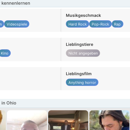
 kennenlernen
Musikgeschmack
n
Videospiele
Hard Rock
Pop-Rock
Rap
Lieblingstiere
Kino
Nicht angegeben
Lieblingsfilm
Anything horror
 in Ohio