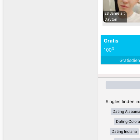
28 Jahre alt
Dayton
Gratis
%
100
Gratisdie
Singles finden i
Dating Alabam
Dating Color
Dating Indiana