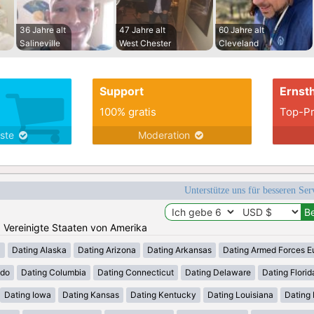
36 Jahre alt
47 Jahre alt
60 Jahre alt
Salineville
West Chester
Cleveland
Support
Ernsth
100% gratis
Top-Pr
nste
Moderation
Unterstütze uns für besseren Se
n: Vereinigte Staaten von Amerika
a
Dating Alaska
Dating Arizona
Dating Arkansas
Dating Armed Forces E
ado
Dating Columbia
Dating Connecticut
Dating Delaware
Dating Florid
Dating Iowa
Dating Kansas
Dating Kentucky
Dating Louisiana
Dating