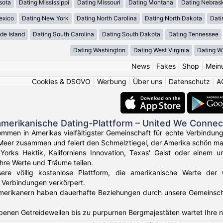
sota
Dating Mississippi
Dating Missouri
Dating Montana
Dating Nebras
exico
Dating New York
Dating North Carolina
Dating North Dakota
Dati
de Island
Dating South Carolina
Dating South Dakota
Dating Tennessee
Dating Washington
Dating West Virginia
Dating W
News
|
Fakes
|
Shop
|
Mein
Cookies & DSGVO
|
Werbung
|
Über uns
|
Datenschutz
|
A
amerikanische Dating-Plattform – United We Connec
ommen in Amerikas vielfältigster Gemeinschaft für echte Verbindun
Meer zusammen und feiert den Schmelztiegel, der Amerika schön ma
orks Hektik, Kaliforniens Innovation, Texas' Geist oder einem u
Ihre Werte und Träume teilen.
sere völlig kostenlose Plattform, die amerikanische Werte der
 Verbindungen verkörpert.
erikanern haben dauerhafte Beziehungen durch unsere Gemeinschaft 
benen Getreidewellen bis zu purpurnen Bergmajestäten wartet Ihre 