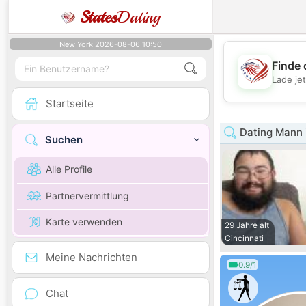
States
Dating
New York 2026-08-06 10:50
Finde 
Lade je
Startseite
Dating Mann 
Suchen
Alle Profile
Partnervermittlung
Karte verwenden
29 Jahre alt
Cincinnati
Meine Nachrichten
0.9/1
Chat