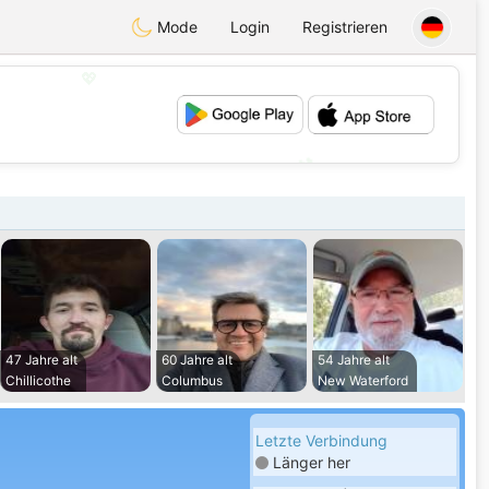
Mode
Login
Registrieren
💖
💕
47 Jahre alt
60 Jahre alt
54 Jahre alt
Chillicothe
Columbus
New Waterford
Letzte Verbindung
Länger her