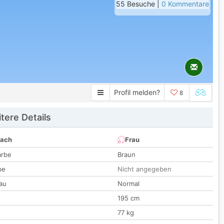
55 Besuche |
0 Kommentare
Profil melden?
8
tere Details
nach
Frau
arbe
Braun
be
Nicht angegeben
au
Normal
195 cm
t
77 kg