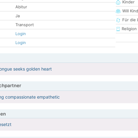
Kinder
Abitur
Will Kin
Ja
Für die
Transport
Religion
Login
Login
 tongue seeks golden heart
hpartner
ing compassionate empathetic
ien
esetzt