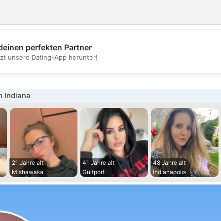
deinen perfekten Partner
💖
tzt unsere Dating-App herunter!
💕
n Indiana
21 Jahre alt
41 Jahre alt
48 Jahre alt
Mishawaka
Gulfport
Indianapolis