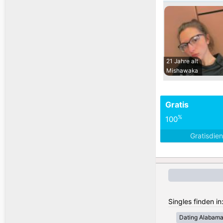
21 Jahre alt
Mishawaka
Gratis
%
100
Gratisdie
Singles finden i
Dating Alabam