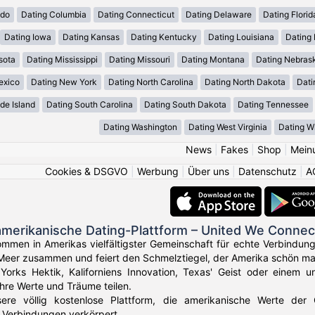
ado
Dating Columbia
Dating Connecticut
Dating Delaware
Dating Florid
Dating Iowa
Dating Kansas
Dating Kentucky
Dating Louisiana
Dating
sota
Dating Mississippi
Dating Missouri
Dating Montana
Dating Nebras
exico
Dating New York
Dating North Carolina
Dating North Dakota
Dati
de Island
Dating South Carolina
Dating South Dakota
Dating Tennessee
Dating Washington
Dating West Virginia
Dating W
News
|
Fakes
|
Shop
|
Mein
Cookies & DSGVO
|
Werbung
|
Über uns
|
Datenschutz
|
A
amerikanische Dating-Plattform – United We Connec
ommen in Amerikas vielfältigster Gemeinschaft für echte Verbindun
Meer zusammen und feiert den Schmelztiegel, der Amerika schön ma
orks Hektik, Kaliforniens Innovation, Texas' Geist oder einem u
Ihre Werte und Träume teilen.
sere völlig kostenlose Plattform, die amerikanische Werte der
 Verbindungen verkörpert.