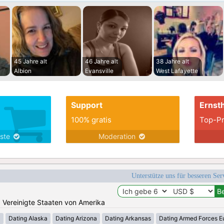
45 Jahre alt
46 Jahre alt
38 Jahre alt
Albion
Evansville
West Lafayette
Support
Ernsth
100% gratis
Top-Pr
nste
Moderation
Unterstütze uns für besseren Se
n: Vereinigte Staaten von Amerika
a
Dating Alaska
Dating Arizona
Dating Arkansas
Dating Armed Forces E