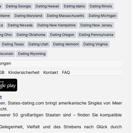
a
Dating Georgia
Dating Hawaii
Dating Idaho
Dating Illinois
 Maine
Dating Maryland
Dating Massachusetts
Dating Michigan
ka
Dating Nevada
Dating New Hampshire
Dating New Jersey
ng Ohio
Dating Oklahoma
Dating Oregon
Dating Pennsylvania
Dating Texas
Dating Utah
Dating Vermont
Dating Virginia
isconsin
Dating Wyoming
ungen
GB
|
Kindersicherheit
|
Kontakt
|
FAQ
t
gen. States-dating.com bringt amerikanische Singles von Meer
cht.
nserer 50 großartigen Staaten sind – finden Sie kompatible
 Gelegenheit, Vielfalt und des Strebens nach Glück durch