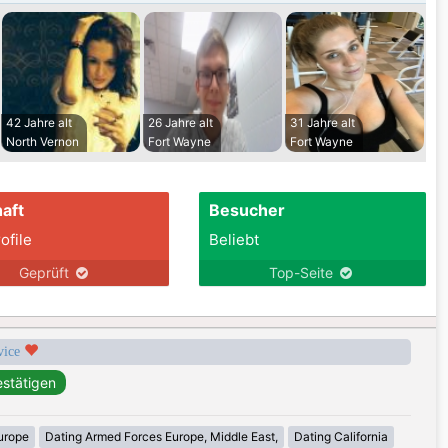
42 Jahre alt
26 Jahre alt
31 Jahre alt
North Vernon
Fort Wayne
Fort Wayne
aft
Besucher
ofile
Beliebt
Geprüft
Top-Seite
rvice
urope
Dating Armed Forces Europe, Middle East,
Dating California