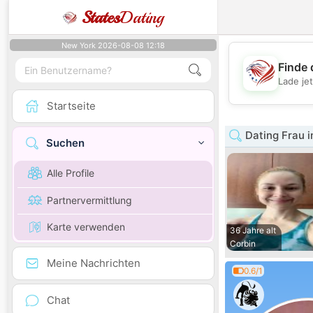
States
Dating
New York 2026-08-08 12:18
Finde 
Lade je
Startseite
Dating Frau i
Suchen
Alle Profile
Partnervermittlung
Karte verwenden
36 Jahre alt
Corbin
Meine Nachrichten
0.6/1
Chat