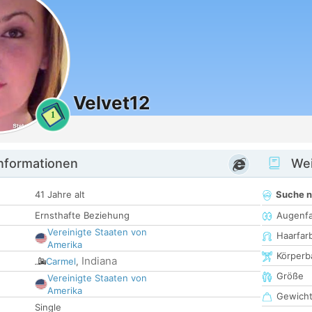
Velvet12
1
informationen
Wei
41 Jahre alt
Suche 
Ernsthafte Beziehung
Augenf
Vereinigte Staaten von
Haarfar
Amerika
Körperb
Indiana
Carmel
,
Größe
Vereinigte Staaten von
Amerika
Gewich
Single