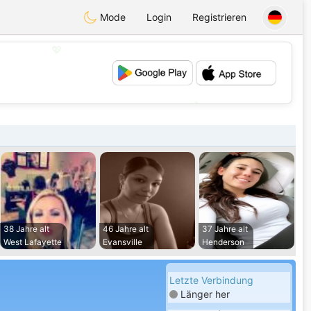
Mode
Login
Registrieren
💖
💕
38 Jahre alt
46 Jahre alt
37 Jahre alt
West Lafayette
Evansville
Henderson
Letzte Verbindung
Länger her