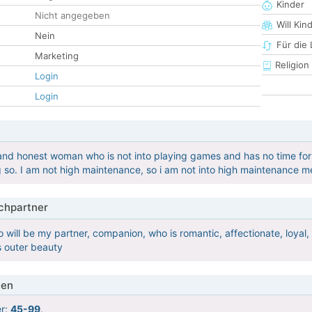
Kinder
Nicht angegeben
Will Kin
Nein
Für die
Marketing
Religion
Login
Login
 and honest woman who is not into playing games and has no time for 
 so. I am not high maintenance, so i am not into high maintenance 
hpartner
 will be my partner, companion, who is romantic, affectionate, loyal
s outer beauty
ien
er:
45-99
.