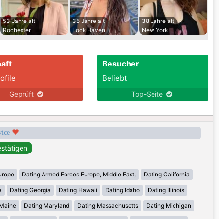
53 Jahre alt
35 Jahre alt
38 Jahre alt
Rochester
Lock Haven
New York
aft
Besucher
ofile
Beliebt
Geprüft
Top-Seite
rvice
urope
Dating Armed Forces Europe, Middle East,
Dating California
a
Dating Georgia
Dating Hawaii
Dating Idaho
Dating Illinois
 Maine
Dating Maryland
Dating Massachusetts
Dating Michigan