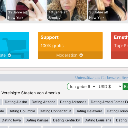
39 Jahre alt
40 Jahre alt
36 Jahre alt
New York
Brooklyn
New York
Support
Ernsth
100% gratis
Top-Pr
nste
Moderation
Unterstütze uns für besseren Se
n: Vereinigte Staaten von Amerika
a
Dating Alaska
Dating Arizona
Dating Arkansas
Dating Armed Forces E
ado
Dating Columbia
Dating Connecticut
Dating Delaware
Dating Florid
Dating Iowa
Dating Kansas
Dating Kentucky
Dating Louisiana
Dating