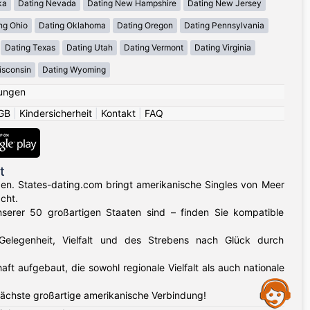
ka
Dating Nevada
Dating New Hampshire
Dating New Jersey
ng Ohio
Dating Oklahoma
Dating Oregon
Dating Pennsylvania
Dating Texas
Dating Utah
Dating Vermont
Dating Virginia
isconsin
Dating Wyoming
ungen
GB
|
Kindersicherheit
|
Kontakt
|
FAQ
t
gen. States-dating.com bringt amerikanische Singles von Meer
cht.
nserer 50 großartigen Staaten sind – finden Sie kompatible
 Gelegenheit, Vielfalt und des Strebens nach Glück durch
aufgebaut, die sowohl regionale Vielfalt als auch nationale
Assistance
nächste großartige amerikanische Verbindung!