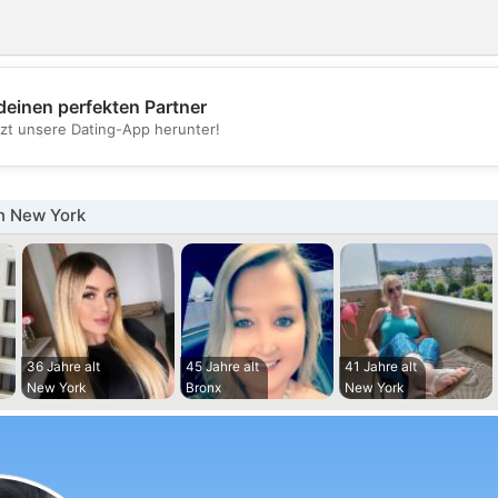
deinen perfekten Partner
💖
tzt unsere Dating-App herunter!
💕
n New York
36 Jahre alt
45 Jahre alt
41 Jahre alt
New York
Bronx
New York