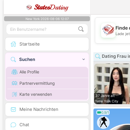
States
Dating
New York 2026-08-06 12:07
Finde 
Lade je
Startseite
Dating Frau i
Suchen
Alle Profile
Partnervermittlung
Karte verwenden
37 Jahre alt
New York City
Meine Nachrichten
0.9/1
Chat