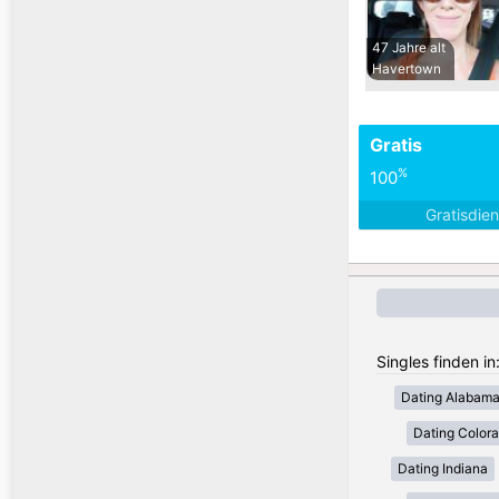
47 Jahre alt
Havertown
Gratis
%
100
Gratisdie
Singles finden i
Dating Alabam
Dating Color
Dating Indiana