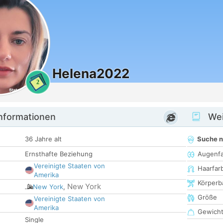
Helena2022
2
informationen
Wei
36 Jahre alt
Suche 
Ernsthafte Beziehung
Augenf
Vereinigte Staaten von
Haarfar
Amerika
Körperb
New York
New York
,
Größe
Vereinigte Staaten von
Amerika
Gewich
Single