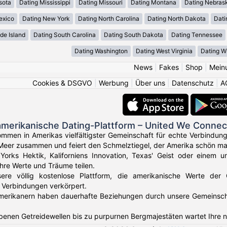
sota
Dating Mississippi
Dating Missouri
Dating Montana
Dating Nebras
exico
Dating New York
Dating North Carolina
Dating North Dakota
Dati
de Island
Dating South Carolina
Dating South Dakota
Dating Tennessee
Dating Washington
Dating West Virginia
Dating W
News
|
Fakes
|
Shop
|
Mein
Cookies & DSGVO
|
Werbung
|
Über uns
|
Datenschutz
|
A
amerikanische Dating-Plattform – United We Connec
ommen in Amerikas vielfältigster Gemeinschaft für echte Verbindun
Meer zusammen und feiert den Schmelztiegel, der Amerika schön ma
orks Hektik, Kaliforniens Innovation, Texas' Geist oder einem u
Ihre Werte und Träume teilen.
sere völlig kostenlose Plattform, die amerikanische Werte der
 Verbindungen verkörpert.
erikanern haben dauerhafte Beziehungen durch unsere Gemeinschaft 
benen Getreidewellen bis zu purpurnen Bergmajestäten wartet Ihre 