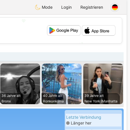
Mode
Login
Registrieren
💖
💕
36 Jahre alt
40 Jahre alt
39 Jahre alt
Bronx
Ronkonkoma
New York (Manhatta
Letzte Verbindung
Länger her