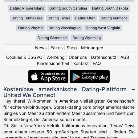
Dating Rhode Island
Dating South Carolina
Dating South Dakota
Dating Tennessee
Dating Texas
Dating Utah
Dating Vermont
Dating Virginia
Dating Washington
Dating West Virginia
Dating Wisconsin
Dating Wyoming
News
|
Fakes
|
Shop
|
Meinungen
Cookies & DSGVO
|
Werbung
|
Über uns
|
Datenschutz
|
AGB
|
Kindersicherheit
|
Kontakt
|
FAQ
Kostenlose amerikanische Dating-Plattform –
United We Connect
Hey there! Willkommen in Amerikas vielfältigster Gemeinschaft
für echte Verbindungen. States-dating.com bringt amerikanische
Singles von Meer zu strahlendem Meer zusammen und feiert den
Schmelztiegel, der Amerika schön macht.
Ob Sie in New Yorks Hektik, Kaliforniens Innovation, Texas' Geist
oder einem unserer 50 großartigen Staaten sind – finden Sie
kompatible Amerikaner, die Ihre Werte und Träume teilen.