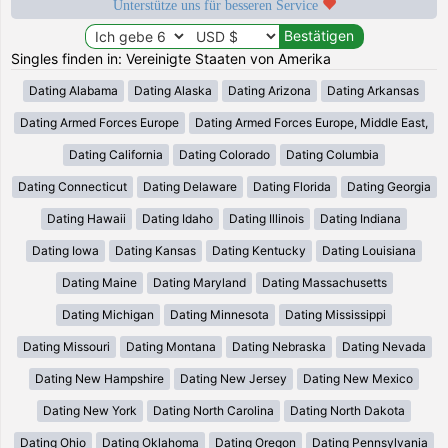
Unterstütze uns für besseren Service
Singles finden in: Vereinigte Staaten von Amerika
Dating Alabama
Dating Alaska
Dating Arizona
Dating Arkansas
Dating Armed Forces Europe
Dating Armed Forces Europe, Middle East,
Dating California
Dating Colorado
Dating Columbia
Dating Connecticut
Dating Delaware
Dating Florida
Dating Georgia
Dating Hawaii
Dating Idaho
Dating Illinois
Dating Indiana
Dating Iowa
Dating Kansas
Dating Kentucky
Dating Louisiana
Dating Maine
Dating Maryland
Dating Massachusetts
Dating Michigan
Dating Minnesota
Dating Mississippi
Dating Missouri
Dating Montana
Dating Nebraska
Dating Nevada
Dating New Hampshire
Dating New Jersey
Dating New Mexico
Dating New York
Dating North Carolina
Dating North Dakota
Dating Ohio
Dating Oklahoma
Dating Oregon
Dating Pennsylvania