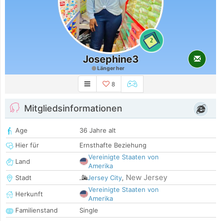
2
Josephine3
Länger her
8
Mitgliedsinformationen
Age
36 Jahre alt
Hier für
Ernsthafte Beziehung
Vereinigte Staaten von
Land
Amerika
New Jersey
Stadt
Jersey City
,
Vereinigte Staaten von
Herkunft
Amerika
Familienstand
Single