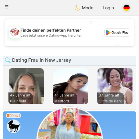
States
Dating
Toggle
Mode
Login
navigation
💖
Finde deinen perfekten Partner
💖
Lade jetzt unsere Dating-App herunter!
💕
💕
Dating Frau in New Jersey
47 Jahre alt
41 Jahre alt
37 Jahre alt
Plainfield
Medford
Cliffside Park
0.4/1