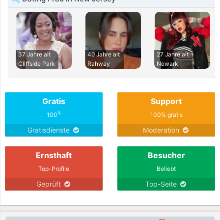
37 Jahre alt
40 Jahre alt
27 Jahre alt
Cliffside Park
Rahway
Newark
Gratis
Support
%
100
100% gratis
Gratisdienste
Moderation
Ernsthaft
Besucher
Top-Profile
Beliebt
Geprüft
Top-Seite