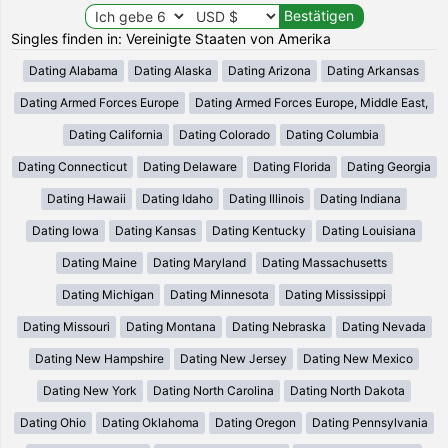
Singles finden in: Vereinigte Staaten von Amerika
Dating Alabama
Dating Alaska
Dating Arizona
Dating Arkansas
Dating Armed Forces Europe
Dating Armed Forces Europe, Middle East,
Dating California
Dating Colorado
Dating Columbia
Dating Connecticut
Dating Delaware
Dating Florida
Dating Georgia
Dating Hawaii
Dating Idaho
Dating Illinois
Dating Indiana
Dating Iowa
Dating Kansas
Dating Kentucky
Dating Louisiana
Dating Maine
Dating Maryland
Dating Massachusetts
Dating Michigan
Dating Minnesota
Dating Mississippi
Dating Missouri
Dating Montana
Dating Nebraska
Dating Nevada
Dating New Hampshire
Dating New Jersey
Dating New Mexico
Dating New York
Dating North Carolina
Dating North Dakota
Dating Ohio
Dating Oklahoma
Dating Oregon
Dating Pennsylvania