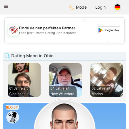
States
Dating
Toggle
Mode
Login
navigation
💖
Finde deinen perfekten Partner
💖
Lade jetzt unsere Dating-App herunter!
💕
💕
Dating Mann in Ohio
61 Jahre alt
54 Jahre alt
62 Jahre alt
Cincinnati
New Waterford
Marion
0.3/1