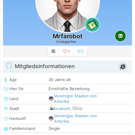
0
Mrfarobot
Länger her
1
Mitgliedsinformationen
Age
30 Jahre alt
Hier für
Ernsthafte Beziehung
Vereinigte Staaten von
Land
Amerika
Ohio
Stadt
Arcanum
,
Vereinigte Staaten von
Herkunft
Amerika
Familienstand
Single