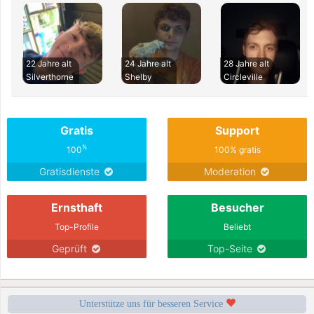
22 Jahre alt
24 Jahre alt
28 Jahre alt
Silverthorne
Shelby
Circleville
Gratis
Support
%
100
100% gratis
Gratisdienste
Moderation
Ernsthaft
Besucher
Top-Profile
Beliebt
Geprüft
Top-Seite
Unterstütze uns für besseren Service