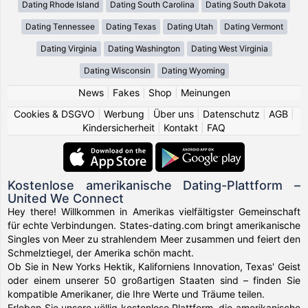
Dating Rhode Island
Dating South Carolina
Dating South Dakota
Dating Tennessee
Dating Texas
Dating Utah
Dating Vermont
Dating Virginia
Dating Washington
Dating West Virginia
Dating Wisconsin
Dating Wyoming
News
|
Fakes
|
Shop
|
Meinungen
Cookies & DSGVO
|
Werbung
|
Über uns
|
Datenschutz
|
AGB
|
Kindersicherheit
|
Kontakt
|
FAQ
Kostenlose amerikanische Dating-Plattform –
United We Connect
Hey there! Willkommen in Amerikas vielfältigster Gemeinschaft
für echte Verbindungen. States-dating.com bringt amerikanische
Singles von Meer zu strahlendem Meer zusammen und feiert den
Schmelztiegel, der Amerika schön macht.
Ob Sie in New Yorks Hektik, Kaliforniens Innovation, Texas' Geist
oder einem unserer 50 großartigen Staaten sind – finden Sie
kompatible Amerikaner, die Ihre Werte und Träume teilen.
Erleben Sie unsere völlig kostenlose Plattform, die amerikanische