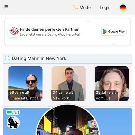
States
Dating
Toggle
Mode
Login
navigation
💖
Finde deinen perfekten Partner
💖
Lade jetzt unsere Dating-App herunter!
💕
💕
Dating Mann in New York
56 Jahre alt
34 Jahre alt
35 Jahre alt
Financial District
New York
Romulus
0.9/1