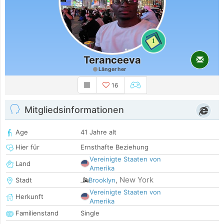
1
Teranceeva
Länger her
16
Mitgliedsinformationen
Age
41 Jahre alt
Hier für
Ernsthafte Beziehung
Vereinigte Staaten von
Land
Amerika
New York
Stadt
Brooklyn
,
Vereinigte Staaten von
Herkunft
Amerika
Familienstand
Single