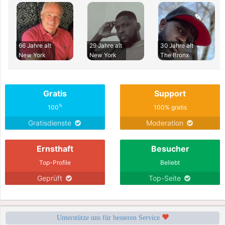
66 Jahre alt
29 Jahre alt
30 Jahre alt
New York
New York
The Bronx
Gratis
Support
%
100
100% gratis
Gratisdienste
Moderation
Ernsthaft
Besucher
Top-Profile
Beliebt
Geprüft
Top-Seite
Unterstütze uns für besseren Service