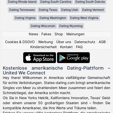
Dating Rhode Island
Dating South Carolina
Dating South Dakota
Dating Tennessee
Dating Texas
Dating Utah
Dating Vermont
Dating Virginia
Dating Washington
Dating West Virginia
Dating Wisconsin
Dating Wyoming
News
|
Fakes
|
Shop
|
Meinungen
Cookies & DSGVO
|
Werbung
|
Über uns
|
Datenschutz
|
AGB
|
Kindersicherheit
|
Kontakt
|
FAQ
Kostenlose amerikanische Dating-Plattform –
United We Connect
Hey there! Willkommen in Amerikas vielfältigster Gemeinschaft
für echte Verbindungen. States-dating.com bringt amerikanische
Singles von Meer zu strahlendem Meer zusammen und feiert den
Schmelztiegel, der Amerika schön macht.
Ob Sie in New Yorks Hektik, Kaliforniens Innovation, Texas' Geist
oder einem unserer 50 großartigen Staaten sind – finden Sie
kompatible Amerikaner, die Ihre Werte und Träume teilen.
Erleben Sie unsere völlig kostenlose Plattform, die amerikanische