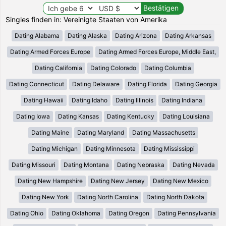
Singles finden in: Vereinigte Staaten von Amerika
Dating Alabama
Dating Alaska
Dating Arizona
Dating Arkansas
Dating Armed Forces Europe
Dating Armed Forces Europe, Middle East,
Dating California
Dating Colorado
Dating Columbia
Dating Connecticut
Dating Delaware
Dating Florida
Dating Georgia
Dating Hawaii
Dating Idaho
Dating Illinois
Dating Indiana
Dating Iowa
Dating Kansas
Dating Kentucky
Dating Louisiana
Dating Maine
Dating Maryland
Dating Massachusetts
Dating Michigan
Dating Minnesota
Dating Mississippi
Dating Missouri
Dating Montana
Dating Nebraska
Dating Nevada
Dating New Hampshire
Dating New Jersey
Dating New Mexico
Dating New York
Dating North Carolina
Dating North Dakota
Dating Ohio
Dating Oklahoma
Dating Oregon
Dating Pennsylvania