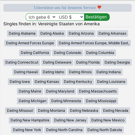
Unterstütze uns für besseren Service
Singles finden in: Vereinigte Staaten von Amerika
Dating Alabama
Dating Alaska
Dating Arizona
Dating Arkansas
Dating Armed Forces Europe
Dating Armed Forces Europe, Middle East,
Dating California
Dating Colorado
Dating Columbia
Dating Connecticut
Dating Delaware
Dating Florida
Dating Georgia
Dating Hawaii
Dating Idaho
Dating Illinois
Dating Indiana
Dating Iowa
Dating Kansas
Dating Kentucky
Dating Louisiana
Dating Maine
Dating Maryland
Dating Massachusetts
Dating Michigan
Dating Minnesota
Dating Mississippi
Dating Missouri
Dating Montana
Dating Nebraska
Dating Nevada
Dating New Hampshire
Dating New Jersey
Dating New Mexico
Dating New York
Dating North Carolina
Dating North Dakota