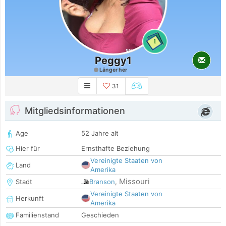
1
Peggy1
Länger her
31
Mitgliedsinformationen
Age
52 Jahre alt
Hier für
Ernsthafte Beziehung
Vereinigte Staaten von
Land
Amerika
Missouri
Stadt
Branson
,
Vereinigte Staaten von
Herkunft
Amerika
Familienstand
Geschieden