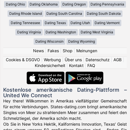
Dating Ohio
Dating Oklahoma
Dating Oregon
Dating Pennsylvania
Dating Rhode Island
Dating South Carolina
Dating South Dakota
Dating Tennessee
Dating Texas
Dating Utah
Dating Vermont
Dating Virginia
Dating Washington
Dating West Virginia
Dating Wisconsin
Dating Wyoming
News
|
Fakes
|
Shop
|
Meinungen
Cookies & DSGVO
|
Werbung
|
Über uns
|
Datenschutz
|
AGB
|
Kindersicherheit
|
Kontakt
|
FAQ
Kostenlose amerikanische Dating-Plattform –
United We Connect
Hey there! Willkommen in Amerikas vielfältigster Gemeinschaft
für echte Verbindungen. States-dating.com bringt amerikanische
Singles von Meer zu strahlendem Meer zusammen und feiert den
Schmelztiegel, der Amerika schön macht.
Ob Sie in New Yorks Hektik, Kaliforniens Innovation, Texas' Geist
oder einem unserer 50 großartigen Staaten sind – finden Sie