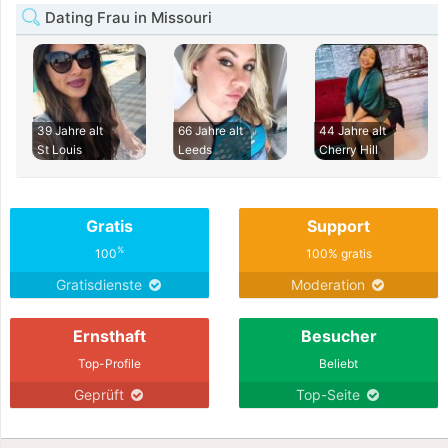
Dating Frau in Missouri
39 Jahre alt
66 Jahre alt
44 Jahre alt
St Louis
Leeds
Cherry Hill
Gratis
Support
%
100
100% gratis
Gratisdienste
Moderation
Ernsthaft
Besucher
Top-Profile
Beliebt
Geprüft
Top-Seite