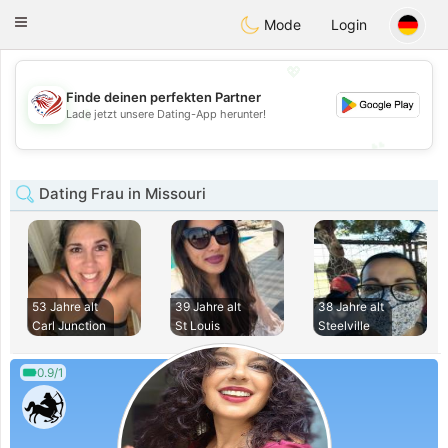
States
Dating
Toggle
Mode
Login
navigation
💖
Finde deinen perfekten Partner
💖
Lade jetzt unsere Dating-App herunter!
💕
💕
Dating Frau in Missouri
53 Jahre alt
39 Jahre alt
38 Jahre alt
Carl Junction
St Louis
Steelville
0.9/1