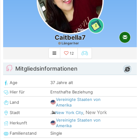
1
Caitbella7
Länger her
12
Mitgliedsinformationen
Age
37 Jahre alt
Hier für
Ernsthafte Beziehung
Vereinigte Staaten von
Land
Amerika
New York
Stadt
New York City
,
Vereinigte Staaten von
Herkunft
Amerika
Familienstand
Single