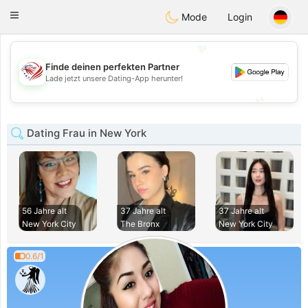
States
Dating
Toggle
Mode
Login
navigation
💖
Finde deinen perfekten Partner
💖
Lade jetzt unsere Dating-App herunter!
💕
💕
Dating Frau in New York
56 Jahre alt
37 Jahre alt
37 Jahre alt
New York City
The Bronx
New York City
0.6/1