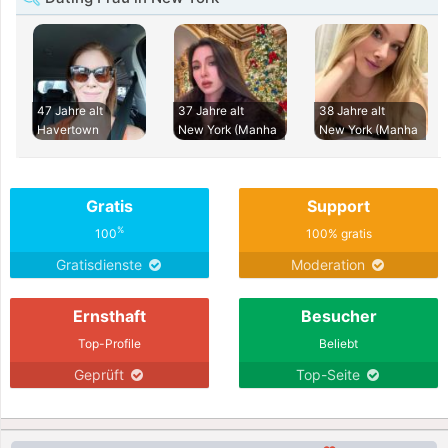
47 Jahre alt
37 Jahre alt
38 Jahre alt
Havertown
New York (Manha
New York (Manha
Gratis
Support
%
100
100% gratis
Gratisdienste
Moderation
Ernsthaft
Besucher
Top-Profile
Beliebt
Geprüft
Top-Seite