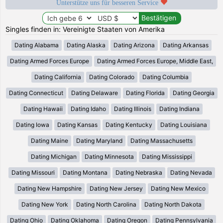
Unterstütze uns für besseren Service
Singles finden in: Vereinigte Staaten von Amerika
Dating Alabama
Dating Alaska
Dating Arizona
Dating Arkansas
Dating Armed Forces Europe
Dating Armed Forces Europe, Middle East,
Dating California
Dating Colorado
Dating Columbia
Dating Connecticut
Dating Delaware
Dating Florida
Dating Georgia
Dating Hawaii
Dating Idaho
Dating Illinois
Dating Indiana
Dating Iowa
Dating Kansas
Dating Kentucky
Dating Louisiana
Dating Maine
Dating Maryland
Dating Massachusetts
Dating Michigan
Dating Minnesota
Dating Mississippi
Dating Missouri
Dating Montana
Dating Nebraska
Dating Nevada
Dating New Hampshire
Dating New Jersey
Dating New Mexico
Dating New York
Dating North Carolina
Dating North Dakota
Dating Ohio
Dating Oklahoma
Dating Oregon
Dating Pennsylvania