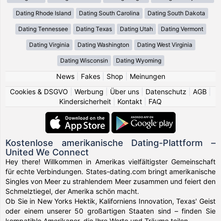
Dating Rhode Island
Dating South Carolina
Dating South Dakota
Dating Tennessee
Dating Texas
Dating Utah
Dating Vermont
Dating Virginia
Dating Washington
Dating West Virginia
Dating Wisconsin
Dating Wyoming
News
|
Fakes
|
Shop
|
Meinungen
Cookies & DSGVO
|
Werbung
|
Über uns
|
Datenschutz
|
AGB
|
Kindersicherheit
|
Kontakt
|
FAQ
Kostenlose amerikanische Dating-Plattform –
United We Connect
Hey there! Willkommen in Amerikas vielfältigster Gemeinschaft
für echte Verbindungen. States-dating.com bringt amerikanische
Singles von Meer zu strahlendem Meer zusammen und feiert den
Schmelztiegel, der Amerika schön macht.
Ob Sie in New Yorks Hektik, Kaliforniens Innovation, Texas' Geist
oder einem unserer 50 großartigen Staaten sind – finden Sie
kompatible Amerikaner, die Ihre Werte und Träume teilen.