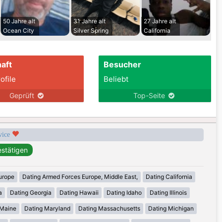
50 Jahre alt
31 Jahre alt
27 Jahre alt
Ocean City
Silver Spring
California
aft
Besucher
ofile
Beliebt
Geprüft
Top-Seite
rvice
urope
Dating Armed Forces Europe, Middle East,
Dating California
a
Dating Georgia
Dating Hawaii
Dating Idaho
Dating Illinois
 Maine
Dating Maryland
Dating Massachusetts
Dating Michigan