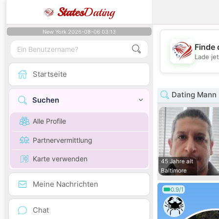
States
Dating
New York 2026-08-06 03:13
Finde 
Lade je
Startseite
Dating Mann 
Suchen
Alle Profile
Partnervermittlung
Karte verwenden
45 Jahre alt
Baltimore
Meine Nachrichten
0.9/1
Chat