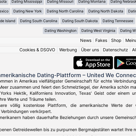
sota
Dating Mississippi
Dating Missouri
Dating Montana
Dating Nebras
exico
Dating New York
Dating North Carolina
Dating North Dakota
Dati
de Island
Dating South Carolina
Dating South Dakota
Dating Tennessee
Dating Washington
Dating West Virginia
Dating W
News
|
Fakes
|
Shop
|
Mein
Cookies & DSGVO
|
Werbung
|
Über uns
|
Datenschutz
|
A
amerikanische Dating-Plattform – United We Connec
ommen in Amerikas vielfältigster Gemeinschaft für echte Verbindun
Meer zusammen und feiert den Schmelztiegel, der Amerika schön ma
orks Hektik, Kaliforniens Innovation, Texas' Geist oder einem u
Ihre Werte und Träume teilen.
sere völlig kostenlose Plattform, die amerikanische Werte der
 Verbindungen verkörpert.
erikanern haben dauerhafte Beziehungen durch unsere Gemeinschaft 
benen Getreidewellen bis zu purpurnen Bergmajestäten wartet Ihre 