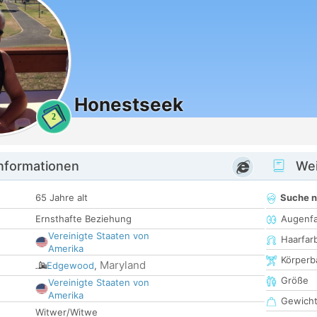
Honestseek
2
informationen
Wei
65 Jahre alt
Suche 
Ernsthafte Beziehung
Augenf
Vereinigte Staaten von
Haarfar
Amerika
Körperb
Maryland
Edgewood
,
Größe
Vereinigte Staaten von
Amerika
Gewich
Witwer/Witwe