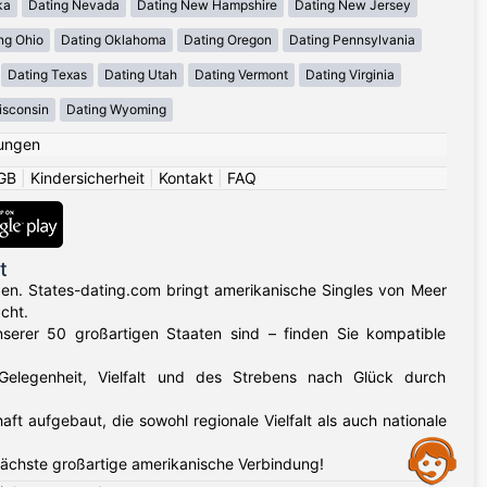
ka
Dating Nevada
Dating New Hampshire
Dating New Jersey
ng Ohio
Dating Oklahoma
Dating Oregon
Dating Pennsylvania
Dating Texas
Dating Utah
Dating Vermont
Dating Virginia
isconsin
Dating Wyoming
ungen
GB
|
Kindersicherheit
|
Kontakt
|
FAQ
t
gen. States-dating.com bringt amerikanische Singles von Meer
cht.
nserer 50 großartigen Staaten sind – finden Sie kompatible
 Gelegenheit, Vielfalt und des Strebens nach Glück durch
aufgebaut, die sowohl regionale Vielfalt als auch nationale
Assistance
nächste großartige amerikanische Verbindung!