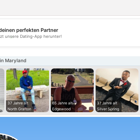
deinen perfekten Partner
💖
tzt unsere Dating-App herunter!
💕
in Maryland
37 Jahre alt
65 Jahre alt
31 Jahre alt
North Grafton
Edgewood
Silver Spring