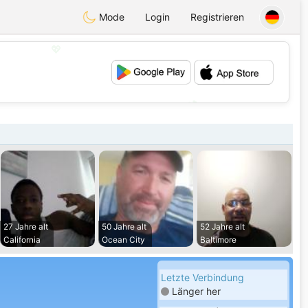
Mode
Login
Registrieren
💖
💕
27 Jahre alt
50 Jahre alt
52 Jahre alt
California
Ocean City
Baltimore
Letzte Verbindung
Länger her