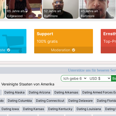
65 Jahre alt
52 Jahre alt
45 Jahre alt
Edgewood
Baltimore
Baltimore
Support
Ernsth
100% gratis
Top-Pr
nste
Moderation
Unterstütze uns für besseren Se
n: Vereinigte Staaten von Amerika
a
Dating Alaska
Dating Arizona
Dating Arkansas
Dating Armed Forces E
ado
Dating Columbia
Dating Connecticut
Dating Delaware
Dating Florid
Dating Iowa
Dating Kansas
Dating Kentucky
Dating Louisiana
Dating