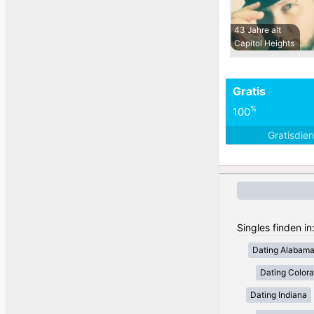
43 Jahre alt
Capitol Heights
Gratis
%
100
Gratisdie
Singles finden i
Dating Alabam
Dating Color
Dating Indiana