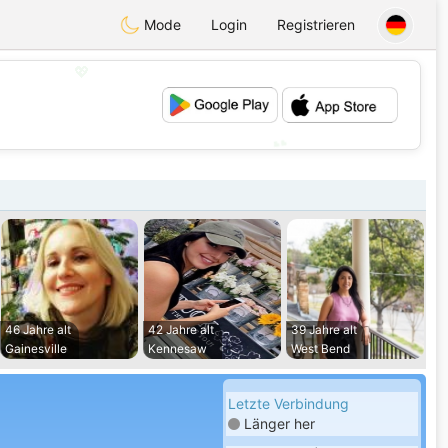
Mode
Login
Registrieren
💖
💕
46 Jahre alt
42 Jahre alt
39 Jahre alt
Gainesville
Kennesaw
West Bend
Letzte Verbindung
Länger her