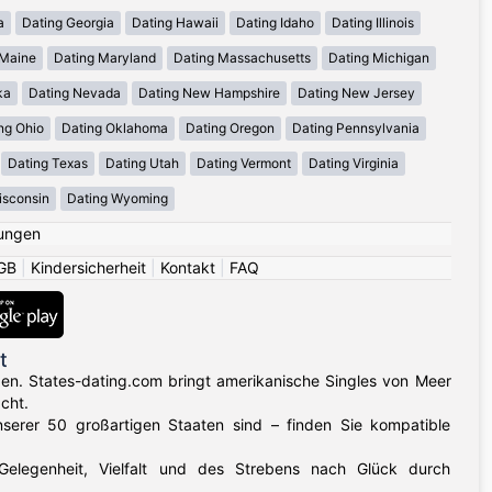
a
Dating Georgia
Dating Hawaii
Dating Idaho
Dating Illinois
 Maine
Dating Maryland
Dating Massachusetts
Dating Michigan
ka
Dating Nevada
Dating New Hampshire
Dating New Jersey
ng Ohio
Dating Oklahoma
Dating Oregon
Dating Pennsylvania
Dating Texas
Dating Utah
Dating Vermont
Dating Virginia
isconsin
Dating Wyoming
ungen
GB
|
Kindersicherheit
|
Kontakt
|
FAQ
t
gen. States-dating.com bringt amerikanische Singles von Meer
cht.
nserer 50 großartigen Staaten sind – finden Sie kompatible
 Gelegenheit, Vielfalt und des Strebens nach Glück durch