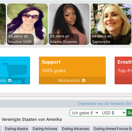
45 Jahre alt
29 Jahre alt
46 Jahre alt
Moultrie (400)
Atlanta (Downto
Gainesville
Support
Ernsth
100% gratis
Top-Pr
nste
Moderation
Unterstütze uns für besseren Se
n: Vereinigte Staaten von Amerika
a
Dating Alaska
Dating Arizona
Dating Arkansas
Dating Armed Forces E