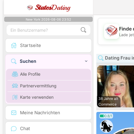
States
Dating
New York 2026-08-06 23:52
Finde 
Lade je
Startseite
Dating Frau i
Suchen
Alle Profile
Partnervermittlung
Karte verwenden
38 Jahre alt
Commerce
Meine Nachrichten
0.8/1
Chat