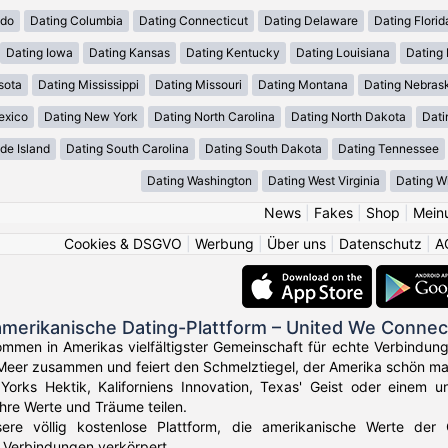
ado
Dating Columbia
Dating Connecticut
Dating Delaware
Dating Florid
Dating Iowa
Dating Kansas
Dating Kentucky
Dating Louisiana
Dating
sota
Dating Mississippi
Dating Missouri
Dating Montana
Dating Nebras
exico
Dating New York
Dating North Carolina
Dating North Dakota
Dati
de Island
Dating South Carolina
Dating South Dakota
Dating Tennessee
Dating Washington
Dating West Virginia
Dating W
News
|
Fakes
|
Shop
|
Mein
Cookies & DSGVO
|
Werbung
|
Über uns
|
Datenschutz
|
A
amerikanische Dating-Plattform – United We Connec
ommen in Amerikas vielfältigster Gemeinschaft für echte Verbindun
Meer zusammen und feiert den Schmelztiegel, der Amerika schön ma
orks Hektik, Kaliforniens Innovation, Texas' Geist oder einem u
Ihre Werte und Träume teilen.
sere völlig kostenlose Plattform, die amerikanische Werte der
 Verbindungen verkörpert.