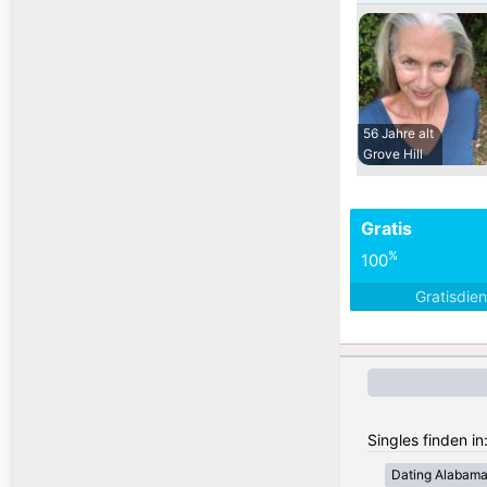
56 Jahre alt
Grove Hill
Gratis
%
100
Gratisdie
Singles finden i
Dating Alabam