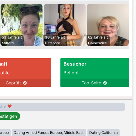
53 Jahre alt
30 Jahre alt
62 Jahre alt
Milford
Pittsboro
Gainesville
aft
Besucher
ofile
Beliebt
Geprüft
Top-Seite
rvice
urope
Dating Armed Forces Europe, Middle East,
Dating California