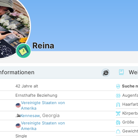
Reina
3
informationen
Wei
42 Jahre alt
Suche 
Ernsthafte Beziehung
Augenf
Vereinigte Staaten von
Haarfar
Amerika
Körperb
Georgia
Kennesaw
,
Größe
Vereinigte Staaten von
Amerika
Gewich
Single