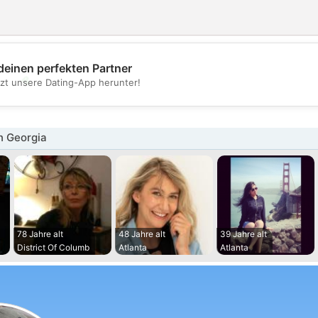
deinen perfekten Partner
💖
tzt unsere Dating-App herunter!
💕
n Georgia
78 Jahre alt
48 Jahre alt
39 Jahre alt
District Of Columb
Atlanta
Atlanta