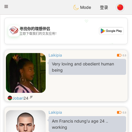
States
Dating
Toggle
Mode
登录
navigation
💖
寻找你的理想伴侣
立即下载我们的交友应用！
💖
💕
💕
Laikipia
0.3
Very loving and obedient human
being
岁
Jobari
24
Laikipia
0.3
Am Francis ndung'u age 24 ..
working