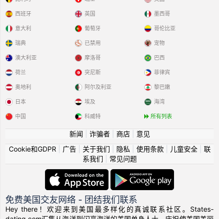
西班牙
英国
墨西哥
意大利
葡萄牙
哥伦比亚
瑞典
已禁用
宠物
澳大利亚
摩洛哥
巴西
荷兰
突尼斯
菲律宾
奥地利
阿尔及利亚
黎巴嫩
日本
埃及
海湾
中国
科威特
所有列表
新闻
|
诈骗者
|
商店
|
意见
Cookie和GDPR
|
广告
|
关于我们
|
隐私
|
使用条款
|
儿童安全
|
联
系我们
|
常见问题
免费美国交友网络 - 团结我们联系
Hey there！欢迎来到美国最多样化的真诚联系社区。States-
dating.com汇集从海洋到闪亮海洋的美国单身人士，庆祝使美国美丽