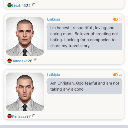
岁
Linah45
25
Laikipia
0.3
I'm honest , respectful , loving and
caring man . Believer of creating not
hating. Looking for a companion to
share my travel story
岁
Jameske
26
Laikipia
0.3
Am Christian, God fearful and am not
taking any alcohol
岁
Kimzaaz
37