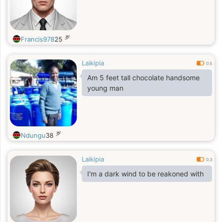
岁
Francis978
25
Laikipia
0.5
Am 5 feet tall chocolate handsome
young man
岁
Ndungu
38
Laikipia
0.3
I'm a dark wind to be reakoned with