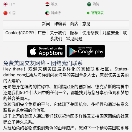
日本
埃及
海湾
中国
科威特
所有列表
新闻
|
诈骗者
|
商店
|
意见
Cookie和GDPR
|
广告
|
关于我们
|
隐私
|
使用条款
|
儿童安全
|
联
系我们
|
常见问题
免费美国交友网络 - 团结我们联系
Hey there！欢迎来到美国最多样化的真诚联系社区。States-
dating.com汇集从海洋到闪亮海洋的美国单身人士，庆祝使美国美丽
的大熔炉。
无论您身在纽约的忙碌中、加利福尼亚的创新里、德克萨斯的精神中
还是我们50个伟大州中的任何一个，都能找到与您分享价值观和梦想
的兼容美国人。
体验我们完全免费的平台，它体现了美国机会、多样性和通过有意义
联系追求幸福的价值观。
成千上万的美国人通过我们既庆祝地区多样性又支持国家团结的社区
建立了持久关系。
从琥珀色的谷物波浪到紫色的山峰威严，您的下一个精彩美国联系等