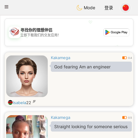
States
Dating
Toggle
Mode
登录
navigation
💖
寻找你的理想伴侣
立即下载我们的交友应用！
💖
💕
💕
Kakamega
0.4
God fearing Am an engineer
岁
Isabela
22
Kakamega
0.5
Straight looking for someone serious