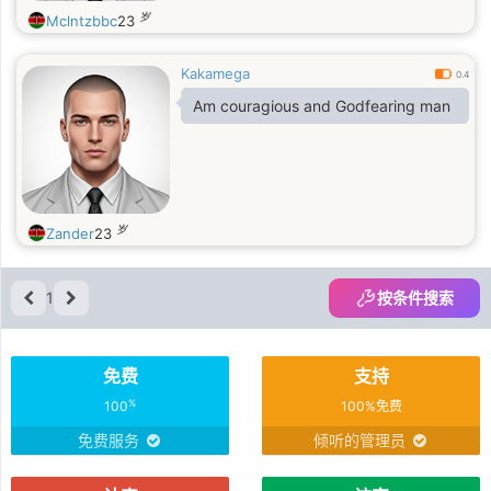
岁
Mclntzbbc
23
Kakamega
0.4
Am couragious and Godfearing man
岁
Zander
23
1
按条件搜索
免费
支持
%
100
100%免费
免费服务
倾听的管理员