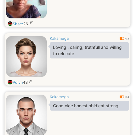
岁
Sharz
26
Kakamega
0.3
Loving , caring, truthfull and willing
to relocate
岁
Polyn
43
Kakamega
0.4
Good nice honest obidient strong