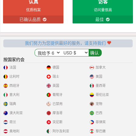
认真
访客
优质档案
访问量很高
已确认品质
最佳
我们努力为您提供最好的服务，请支持我们
按国家约会
法国
德国
加拿大
比利时
瑞士
美国
西班牙
英国
墨西哥
意大利
葡萄牙
哥伦比亚
瑞典
已禁用
宠物
澳大利亚
摩洛哥
巴西
荷兰
突尼斯
菲律宾
奥地利
阿尔及利亚
黎巴嫩