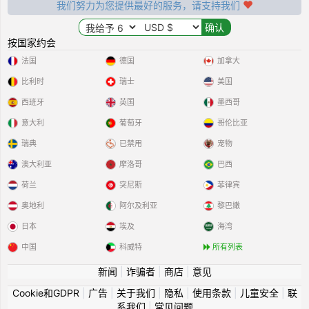
我们努力为您提供最好的服务，请支持我们
按国家约会
法国
德国
加拿大
比利时
瑞士
美国
西班牙
英国
墨西哥
意大利
葡萄牙
哥伦比亚
瑞典
已禁用
宠物
澳大利亚
摩洛哥
巴西
荷兰
突尼斯
菲律宾
奥地利
阿尔及利亚
黎巴嫩
日本
埃及
海湾
中国
科威特
所有列表
新闻
|
诈骗者
|
商店
|
意见
Cookie和GDPR
|
广告
|
关于我们
|
隐私
|
使用条款
|
儿童安全
|
联
系我们
|
常见问题