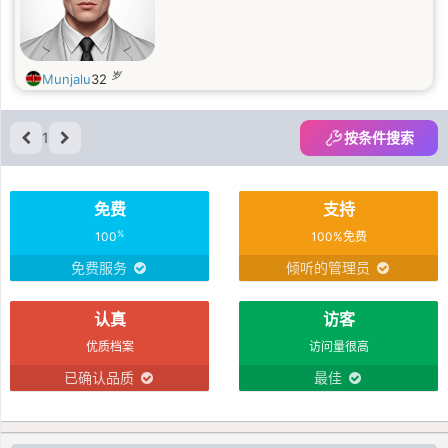
岁
Munjalu
32
1
按条件搜索
免费
支持
%
100
100%免费
免费服务
倾听的管理员
认真
访客
优质档案
访问量很高
已确认品质
最佳