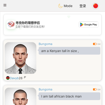
States
Dating
Toggle
Mode
登录
navigation
💖
寻找你的理想伴侣
立即下载我们的交友应用！
💖
💕
💕
Bungoma
0.4
am a Kenyan tall in size ,
岁
Davyb
26
Bungoma
0.4
I am tall african black man