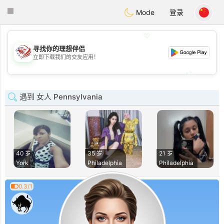
States
Dating
Toggle
Mode
登录
navigation
💖
寻找你的理想伴侣
💖
立即下载我们的交友应用！
💕
💕
遇到 女人 Pennsylvania
40 岁
35 岁
21 岁
York
Philadelphia
Philadelphia
0.3/1