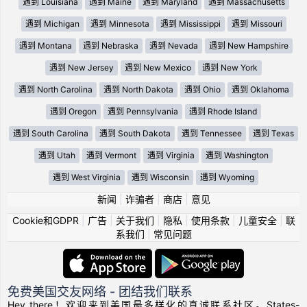
遇到 Louisiana
遇到 Maine
遇到 Maryland
遇到 Massachusetts
遇到 Michigan
遇到 Minnesota
遇到 Mississippi
遇到 Missouri
遇到 Montana
遇到 Nebraska
遇到 Nevada
遇到 New Hampshire
遇到 New Jersey
遇到 New Mexico
遇到 New York
遇到 North Carolina
遇到 North Dakota
遇到 Ohio
遇到 Oklahoma
遇到 Oregon
遇到 Pennsylvania
遇到 Rhode Island
遇到 South Carolina
遇到 South Dakota
遇到 Tennessee
遇到 Texas
遇到 Utah
遇到 Vermont
遇到 Virginia
遇到 Washington
遇到 West Virginia
遇到 Wisconsin
遇到 Wyoming
新闻
|
诈骗者
|
商店
|
意见
Cookie和GDPR
|
广告
|
关于我们
|
隐私
|
使用条款
|
儿童安全
|
联
系我们
|
常见问题
免费美国交友网络 - 团结我们联系
Hey there！欢迎来到美国最多样化的真诚联系社区。States-