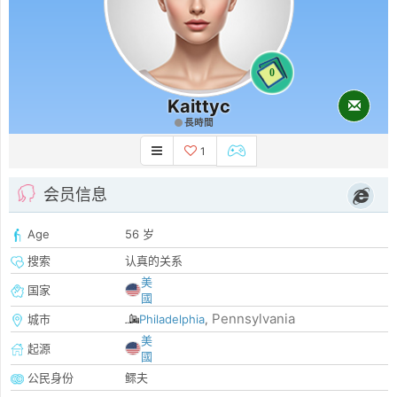
0
Kaittyc
長時間
1
会员信息
Age
56 岁
搜索
认真的关系
美
国家
國
Pennsylvania
城市
Philadelphia
,
美
起源
國
公民身份
鳏夫