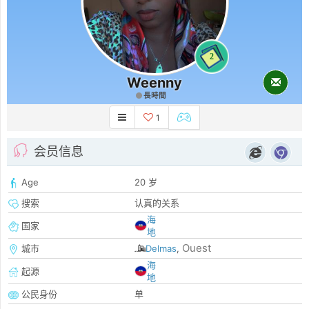
2
Weenny
長時間
1
会员信息
Age
20 岁
搜索
认真的关系
海
国家
地
Ouest
城市
Delmas
,
海
起源
地
公民身份
单