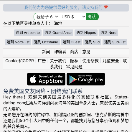
我们努力为您提供最好的服务，请支持我们
在以下地区寻找单身人士： 海地
遇到 Artibonite
遇到 Grand Anse
遇到 Nippes
遇到 Nord
遇到 Nord-Est
遇到 Occitanie
遇到 Ouest
遇到 Sud
遇到 Sud-Est
新闻
|
诈骗者
|
商店
|
意见
Cookie和GDPR
|
广告
|
关于我们
|
隐私
|
使用条款
|
儿童安全
|
联
系我们
|
常见问题
免费美国交友网络 - 团结我们联系
Hey there！欢迎来到美国最多样化的真诚联系社区。States-
dating.com汇集从海洋到闪亮海洋的美国单身人士，庆祝使美国美丽
的大熔炉。
无论您身在纽约的忙碌中、加利福尼亚的创新里、德克萨斯的精神中
还是我们50个伟大州中的任何一个，都能找到与您分享价值观和梦想
的兼容美国人。