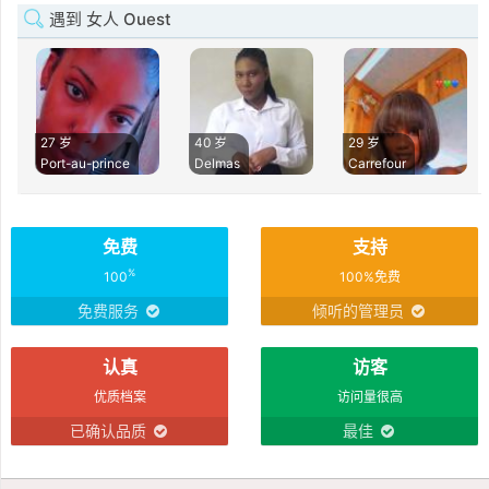
遇到 女人 Ouest
27 岁
40 岁
29 岁
Port-au-prince
Delmas
Carrefour
免费
支持
%
100
100%免费
免费服务
倾听的管理员
认真
访客
优质档案
访问量很高
已确认品质
最佳