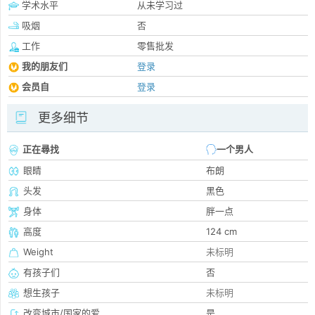
学术水平
从未学习过
吸烟
否
工作
零售批发
我的朋友们
登录
会员自
登录
更多细节
正在尋找
一个男人
眼睛
布朗
头发
黑色
身体
胖一点
高度
124 cm
Weight
未标明
有孩子们
否
想生孩子
未标明
改变城市/国家的爱
是