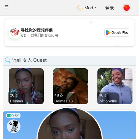
States
Dating
Toggle
Mode
登录
navigation
💖
寻找你的理想伴侣
💖
立即下载我们的交友应用！
💕
💕
遇到 女人 Ouest
20 岁
48 岁
48 岁
Delmas
Delmas 73
Pétionville
0.8/1