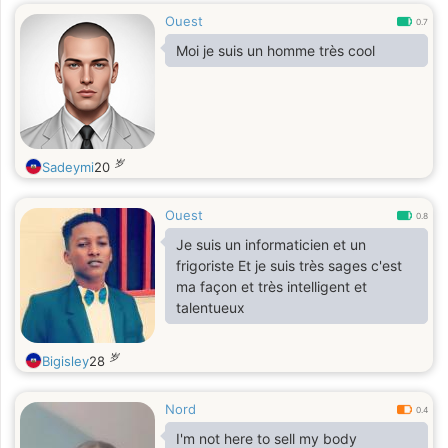
Ouest
0.7
Moi je suis un homme très cool
岁
Sadeymi
20
Ouest
0.8
Je suis un informaticien et un
frigoriste Et je suis très sages c'est
ma façon et très intelligent et
talentueux
岁
Bigisley
28
Nord
0.4
I'm not here to sell my body