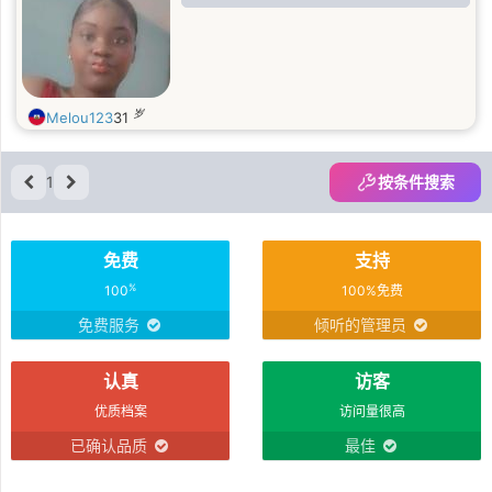
岁
Melou123
31
1
按条件搜索
免费
支持
%
100
100%免费
免费服务
倾听的管理员
认真
访客
优质档案
访问量很高
已确认品质
最佳