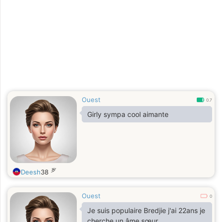
Ouest
0.7
Girly sympa cool aimante
岁
Deesh
38
Ouest
0
Je suis populaire Bredjie j'ai 22ans je
cherche un âme sœur