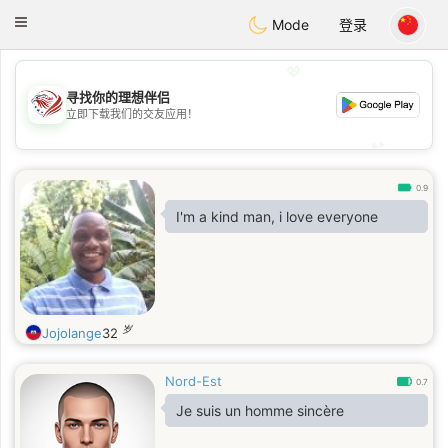
States
Dating
Toggle
Mode
登录
navigation
💖
寻找你的理想伴侣
💖
立即下载我们的交友应用！
💕
💕
0.9
I'm a kind man, i love everyone
岁
Jojolange
32
Nord-Est
0.7
Je suis un homme sincère