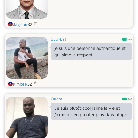
岁
Jayjean
32
Sud-Est
0.8
je suis une personne authentique et
qui aime le respect.
岁
Kimbee
32
Ouest
0.8
Je suis plutôt cool j’aime la vie et
j’aimerais en profiter plus davantage