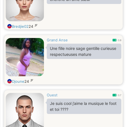
岁
Bredjie02
24
Grand Anse
0.8
Une fille noire sage gentille curieuse
respectueuses mature
岁
Djoune
24
Ouest
0.7
Je suis cool j’aime la musique le foot
et toi ????