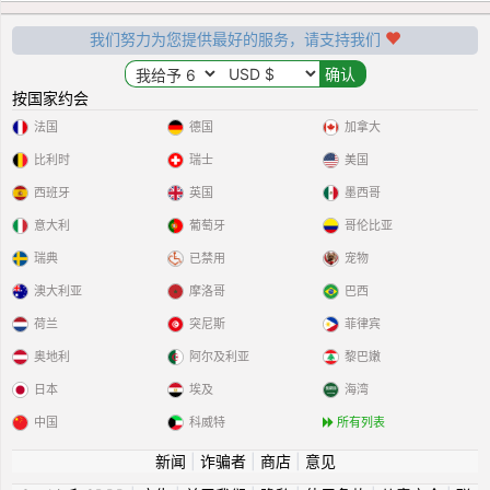
我们努力为您提供最好的服务，请支持我们
按国家约会
法国
德国
加拿大
比利时
瑞士
美国
西班牙
英国
墨西哥
意大利
葡萄牙
哥伦比亚
瑞典
已禁用
宠物
澳大利亚
摩洛哥
巴西
荷兰
突尼斯
菲律宾
奥地利
阿尔及利亚
黎巴嫩
日本
埃及
海湾
中国
科威特
所有列表
新闻
|
诈骗者
|
商店
|
意见