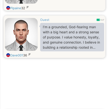
岁
Pipaine
32
Ouest
0.7
I’m a grounded, God-fearing man
with a big heart and a strong sense
of purpose. I value honesty, loyalty,
and genuine connection. I believe in
building a relationship rooted in
trust, laughter, and mutual growth.
岁
Dave001
36
I’m here to find a serious, loving
partner to share life’s journey—
someone I can love, support, and
grow with in all seasons of life.