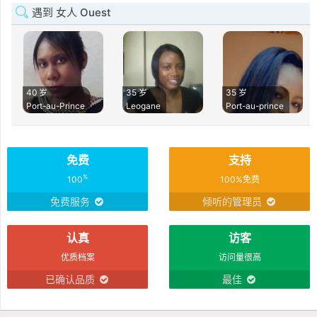
遇到 女人 Ouest
40 岁
35 岁
35 岁
Port-au-Prince
Leogane
Port-au-prince
免费
支持
%
100
100%免费
免费服务
倾听的管理员
认真
访客
优质档案
访问量很高
已确认品质
最佳