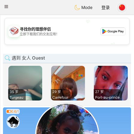
States
Dating
Toggle
Mode
登录
navigation
💖
寻找你的理想伴侣
💖
立即下载我们的交友应用！
💕
💕
遇到 女人 Ouest
35 岁
29 岁
27 岁
Turgeau
Carrefour
Port-au-prince
0.6/1