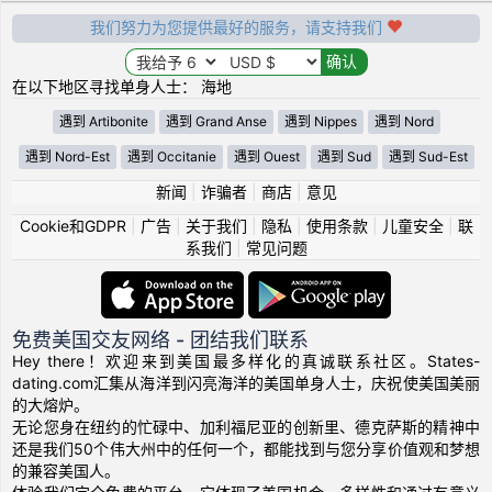
我们努力为您提供最好的服务，请支持我们
在以下地区寻找单身人士： 海地
遇到 Artibonite
遇到 Grand Anse
遇到 Nippes
遇到 Nord
遇到 Nord-Est
遇到 Occitanie
遇到 Ouest
遇到 Sud
遇到 Sud-Est
新闻
|
诈骗者
|
商店
|
意见
Cookie和GDPR
|
广告
|
关于我们
|
隐私
|
使用条款
|
儿童安全
|
联
系我们
|
常见问题
免费美国交友网络 - 团结我们联系
Hey there！欢迎来到美国最多样化的真诚联系社区。States-
dating.com汇集从海洋到闪亮海洋的美国单身人士，庆祝使美国美丽
的大熔炉。
无论您身在纽约的忙碌中、加利福尼亚的创新里、德克萨斯的精神中
还是我们50个伟大州中的任何一个，都能找到与您分享价值观和梦想
的兼容美国人。