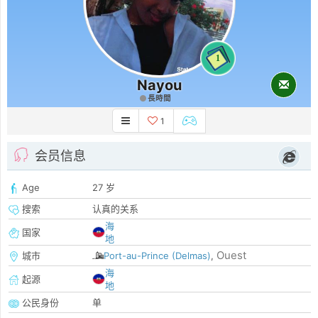
1
Nayou
長時間
1
会员信息
Age
27 岁
搜索
认真的关系
海
国家
地
Ouest
城市
Port-au-Prince (Delmas)
,
海
起源
地
公民身份
单