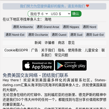
我们努力为您提供最好的服务，请支持我们
在以下地区寻找单身人士： 海地
遇到 Artibonite
遇到 Grand Anse
遇到 Nippes
遇到 Nord
遇到 Nord-Est
遇到 Occitanie
遇到 Ouest
遇到 Sud
遇到 Sud-Est
新闻
|
诈骗者
|
商店
|
意见
Cookie和GDPR
|
广告
|
关于我们
|
隐私
|
使用条款
|
儿童安全
|
联
系我们
|
常见问题
免费美国交友网络 - 团结我们联系
Hey there！欢迎来到美国最多样化的真诚联系社区。States-
dating.com汇集从海洋到闪亮海洋的美国单身人士，庆祝使美国美丽
的大熔炉。
无论您身在纽约的忙碌中、加利福尼亚的创新里、德克萨斯的精神中
还是我们50个伟大州中的任何一个，都能找到与您分享价值观和梦想
的兼容美国人。