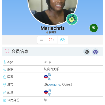
0
Mariechris
長時間
1
会员信息
Age
35 岁
搜索
认真的关系
海
国家
地
Ouest
城市
Leogane
,
海
起源
地
公民身份
单