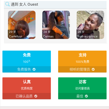
遇到 女人 Ouest
29 岁
24 岁
26 岁
Carrefour
Delmas
Port-au-prince
免费
支持
%
100
100%免费
免费服务
倾听的管理员
认真
访客
优质档案
访问量很高
已确认品质
最佳