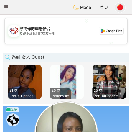
States
Dating
Toggle
Mode
登录
navigation
💖
寻找你的理想伴侣
💖
立即下载我们的交友应用！
💕
💕
遇到 女人 Ouest
21 岁
26 岁
25 岁
Port-au-prince
Pétionville
Port-au-prince
0.8/1