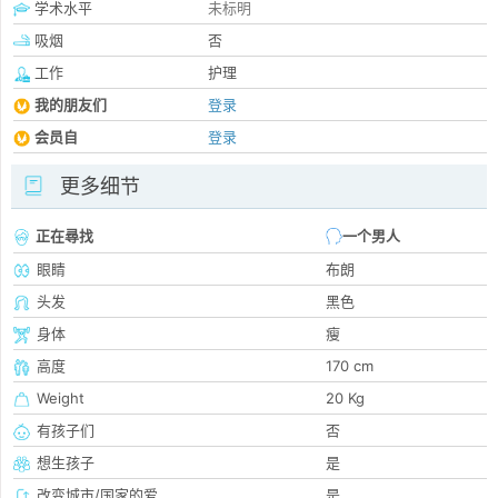
学术水平
未标明
吸烟
否
工作
护理
我的朋友们
登录
会员自
登录
更多细节
正在尋找
一个男人
眼睛
布朗
头发
黑色
身体
瘦
高度
170 cm
Weight
20 Kg
有孩子们
否
想生孩子
是
改变城市/国家的爱
是