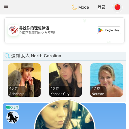
States
Dating
Toggle
Mode
登录
navigation
💖
寻找你的理想伴侣
💖
立即下载我们的交友应用！
💕
💕
遇到 女人 North Carolina
46 岁
46 岁
47 岁
Asheboro
Kansas City
Norman
0.8/1