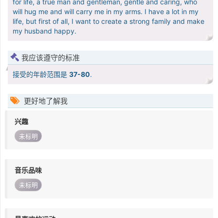
for life, a true man and gentleman, gentle and caring, who
will hug me and will carry me in my arms. I have a lot in my
life, but first of all, I want to create a strong family and make
my husband happy.
我应该遵守的标准
接受的年龄范围是
37-80
.
更好地了解我
兴趣
未标明
音乐品味
未标明