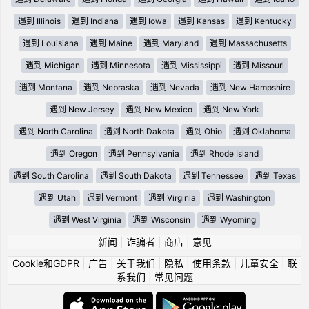
遇到 Illinois
遇到 Indiana
遇到 Iowa
遇到 Kansas
遇到 Kentucky
遇到 Louisiana
遇到 Maine
遇到 Maryland
遇到 Massachusetts
遇到 Michigan
遇到 Minnesota
遇到 Mississippi
遇到 Missouri
遇到 Montana
遇到 Nebraska
遇到 Nevada
遇到 New Hampshire
遇到 New Jersey
遇到 New Mexico
遇到 New York
遇到 North Carolina
遇到 North Dakota
遇到 Ohio
遇到 Oklahoma
遇到 Oregon
遇到 Pennsylvania
遇到 Rhode Island
遇到 South Carolina
遇到 South Dakota
遇到 Tennessee
遇到 Texas
遇到 Utah
遇到 Vermont
遇到 Virginia
遇到 Washington
遇到 West Virginia
遇到 Wisconsin
遇到 Wyoming
新闻
|
诈骗者
|
商店
|
意见
Cookie和GDPR
|
广告
|
关于我们
|
隐私
|
使用条款
|
儿童安全
|
联
系我们
|
常见问题