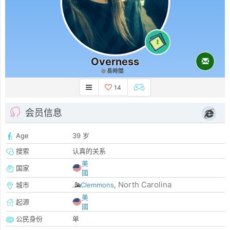
1
Overness
長時間
14
会员信息
Age
39 岁
搜索
认真的关系
美
国家
國
North Carolina
城市
Clemmons
,
美
起源
國
公民身份
单