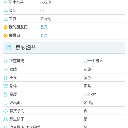
学术水平
未标明
吸烟
否
工作
未标明
我的朋友们
登录
会员自
登录
更多细节
正在尋找
一个男人
眼睛
布朗
头发
金色
身体
正常
高度
152 cm
Weight
51 Kg
有孩子们
否
想生孩子
是
改变城市/国家的爱
是