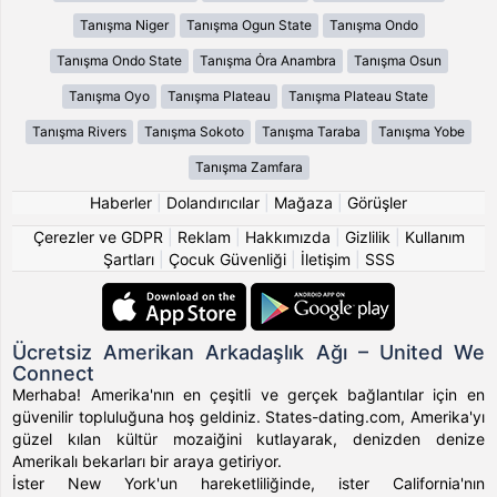
Tanışma Niger
Tanışma Ogun State
Tanışma Ondo
Tanışma Ondo State
Tanışma Ȯra Anambra
Tanışma Osun
Tanışma Oyo
Tanışma Plateau
Tanışma Plateau State
Tanışma Rivers
Tanışma Sokoto
Tanışma Taraba
Tanışma Yobe
Tanışma Zamfara
Haberler
|
Dolandırıcılar
|
Mağaza
|
Görüşler
Çerezler ve GDPR
|
Reklam
|
Hakkımızda
|
Gizlilik
|
Kullanım
Şartları
|
Çocuk Güvenliği
|
İletişim
|
SSS
Ücretsiz Amerikan Arkadaşlık Ağı – United We
Connect
Merhaba! Amerika'nın en çeşitli ve gerçek bağlantılar için en
güvenilir topluluğuna hoş geldiniz. States-dating.com, Amerika'yı
güzel kılan kültür mozaiğini kutlayarak, denizden denize
Amerikalı bekarları bir araya getiriyor.
İster New York'un hareketliliğinde, ister California'nın