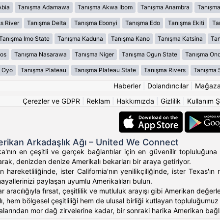
Abia
Tanışma Adamawa
Tanışma Akwa Ibom
Tanışma Anambra
Tanışma
s River
Tanışma Delta
Tanışma Ebonyi
Tanışma Edo
Tanışma Ekiti
Ta
Tanışma Imo State
Tanışma Kaduna
Tanışma Kano
Tanışma Katsina
Tan
os
Tanışma Nasarawa
Tanışma Niger
Tanışma Ogun State
Tanışma On
 Oyo
Tanışma Plateau
Tanışma Plateau State
Tanışma Rivers
Tanışma 
Haberler
|
Dolandırıcılar
|
Mağaz
Çerezler ve GDPR
|
Reklam
|
Hakkımızda
|
Gizlilik
|
Kullanım Ş
rikan Arkadaşlık Ağı – United We Connect
'nın en çeşitli ve gerçek bağlantılar için en güvenilir topluluğuna 
rak, denizden denize Amerikalı bekarları bir araya getiriyor.
 hareketliliğinde, ister California'nın yenilikçiliğinde, ister Texas
hayallerinizi paylaşan uyumlu Amerikalıları bulun.
ar aracılığıyla fırsat, çeşitlilik ve mutluluk arayışı gibi Amerikan değ
, hem bölgesel çeşitliliği hem de ulusal birliği kutlayan topluluğumuz ara
alarından mor dağ zirvelerine kadar, bir sonraki harika Amerikan bağlan