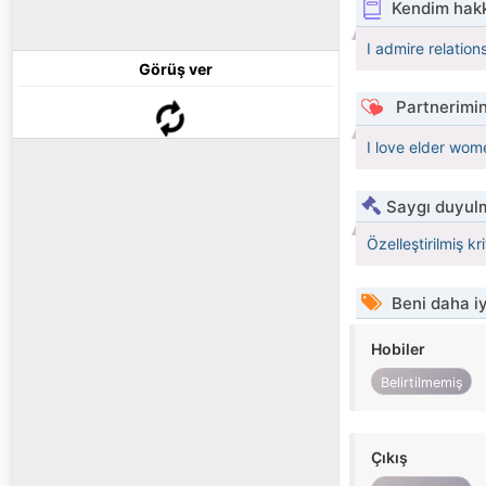
Kendim hak
I admire relation
Görüş ver
Partnerimin
I love elder wome
Saygı duyulm
Özelleştirilmiş kr
Beni daha iy
Hobiler
Belirtilmemiş
Çıkış