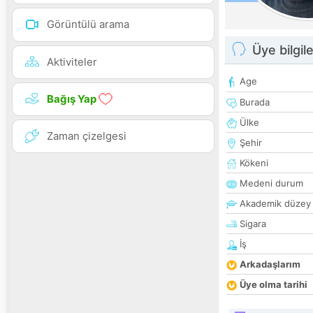
Görüntülü arama
Üye bilgile
Aktiviteler
Age
Bağış Yap
Burada
Ülke
Zaman çizelgesi
Şehir
Kökeni
Medeni durum
Akademik düzey
Sigara
İş
Arkadaşlarım
Üye olma tarihi