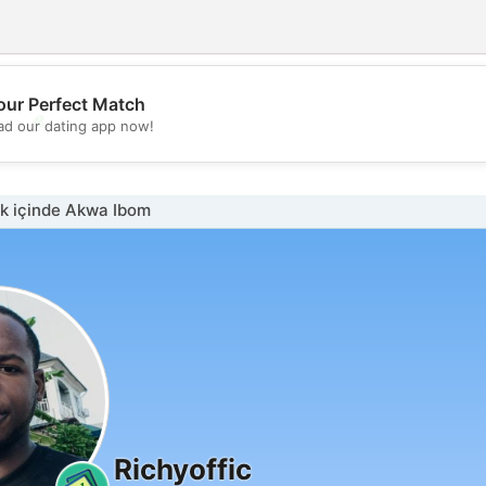
our Perfect Match
💖
d our dating app now!
💕
k içinde Akwa Ibom
Richyoffic