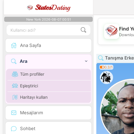
States
Dating
New York 2026-08-07 00:51
Find Y
Downloa
Ana Sayfa
Tanışma Erke
Ara
0.3/1
Tüm profiller
Eşleştirici
Haritayı kullan
Mesajlarım
Sohbet