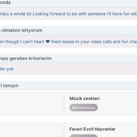
kında
ships a whole lot Looking forward to be with someone I'll have fun wi
 olmasını istiyorum
n though I can't heart ❤️ them lessss In your video calls and fun cha
ası gereken kriterlerim
iter yok
i tanıyın
Müzik zevkleri
Belirtilmemiş
Favori Evcil Hayvanlar