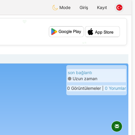
Mode
Giriş
Kayıt
💖
💕
son bağlantı
Uzun zaman
0 Görüntülemeler |
0 Yorumlar