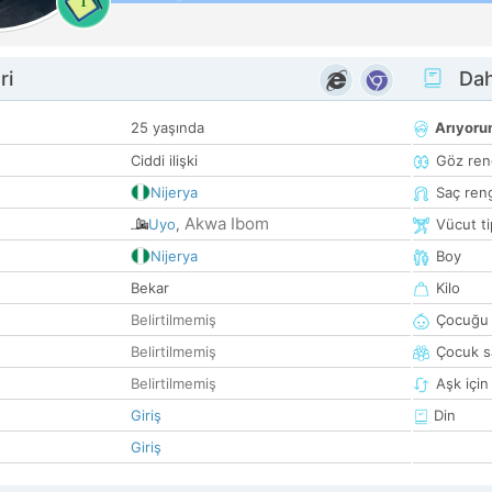
1
ri
Dah
25 yaşında
Arıyor
Ciddi ilişki
Göz ren
Nijerya
Saç ren
Akwa Ibom
Uyo
,
Vücut ti
Nijerya
Boy
Bekar
Kilo
Belirtilmemiş
Çocuğu 
Belirtilmemiş
Çocuk sa
Belirtilmemiş
Aşk için
Giriş
Din
Giriş