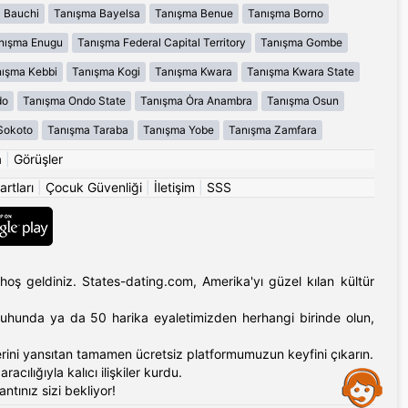
 Bauchi
Tanışma Bayelsa
Tanışma Benue
Tanışma Borno
nışma Enugu
Tanışma Federal Capital Territory
Tanışma Gombe
ışma Kebbi
Tanışma Kogi
Tanışma Kwara
Tanışma Kwara State
do
Tanışma Ondo State
Tanışma Ȯra Anambra
Tanışma Osun
Sokoto
Tanışma Taraba
Tanışma Yobe
Tanışma Zamfara
a
|
Görüşler
artları
|
Çocuk Güvenliği
|
İletişim
|
SSS
hoş geldiniz. States-dating.com, Amerika'yı güzel kılan kültür
'ın ruhunda ya da 50 harika eyaletimizden herhangi birinde olun,
erlerini yansıtan tamamen ücretsiz platformumuzun keyfini çıkarın.
cılığıyla kalıcı ilişkiler kurdu.
Assistance
tınız sizi bekliyor!