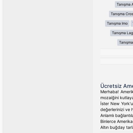
Tanışma 
Tanışma Cros
Tanışma Imo
Tanışma Lag
Tanışma
Ücretsiz Ame
Merhaba! Amerika
mozaiğini kutlaya
İster New York'un
değerlerinizi ve 
Anlamlı bağlantıl
Binlerce Amerikalı
Altın buğday tarl