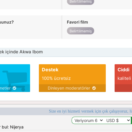
Belirtilmemiş
usunuz?
Favori film
Belirtilmemiş
ek içinde Akwa Ibom
Destek
Ciddi
100% ücretsiz
kaliteli
metler
Dinleyen moderatörler
Size en iyi hizmeti vermek için çok çalışıyoruz, l
 bul: Nijerya