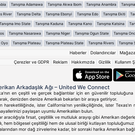
Abia
Tanışma Adamawa
Tanışma Akwa Ibom
Tanışma Anambra
Tanışma
s River
Tanışma Delta
Tanışma Ebonyi
Tanışma Edo
Tanışma Ekiti
Ta
Tanışma Imo State
Tanışma Kaduna
Tanışma Kano
Tanışma Katsina
Tan
os
Tanışma Nasarawa
Tanışma Niger
Tanışma Ogun State
Tanışma On
 Oyo
Tanışma Plateau
Tanışma Plateau State
Tanışma Rivers
Tanışma 
Haberler
|
Dolandırıcılar
|
Mağaz
Çerezler ve GDPR
|
Reklam
|
Hakkımızda
|
Gizlilik
|
Kullanım Ş
rikan Arkadaşlık Ağı – United We Connect
'nın en çeşitli ve gerçek bağlantılar için en güvenilir topluluğuna 
rak, denizden denize Amerikalı bekarları bir araya getiriyor.
 hareketliliğinde, ister California'nın yenilikçiliğinde, ister Texas
hayallerinizi paylaşan uyumlu Amerikalıları bulun.
ar aracılığıyla fırsat, çeşitlilik ve mutluluk arayışı gibi Amerikan değ
, hem bölgesel çeşitliliği hem de ulusal birliği kutlayan topluluğumuz ara
alarından mor dağ zirvelerine kadar, bir sonraki harika Amerikan bağlan