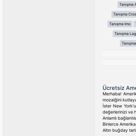
Tanışma 
Tanışma Cros
Tanışma Imo
Tanışma Lag
Tanışma
Ücretsiz Ame
Merhaba! Amerika
mozaiğini kutlaya
İster New York'un
değerlerinizi ve 
Anlamlı bağlantıl
Binlerce Amerikalı
Altın buğday tarl