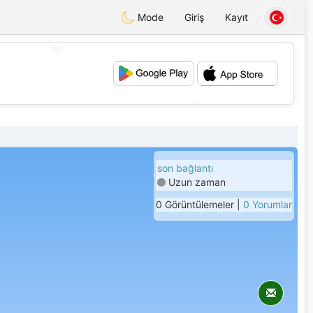
Mode
Giriş
Kayıt
💖
💕
son bağlantı
Uzun zaman
0 Görüntülemeler |
0 Yorumlar