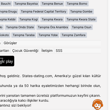
 Bauchi
Tanışma Bayelsa
Tanışma Benue
Tanışma Borno
nışma Enugu
Tanışma Federal Capital Territory
Tanışma Gombe
ışma Kebbi
Tanışma Kogi
Tanışma Kwara
Tanışma Kwara State
do
Tanışma Ondo State
Tanışma Ȯra Anambra
Tanışma Osun
Sokoto
Tanışma Taraba
Tanışma Yobe
Tanışma Zamfara
a
|
Görüşler
artları
|
Çocuk Güvenliği
|
İletişim
|
SSS
hoş geldiniz. States-dating.com, Amerika'yı güzel kılan kültür
'ın ruhunda ya da 50 harika eyaletimizden herhangi birinde olun,
erlerini yansıtan tamamen ücretsiz platformumuzun keyfini çıkarın.
cılığıyla kalıcı ilişkiler kurdu.
Assistance
tınız sizi bekliyor!