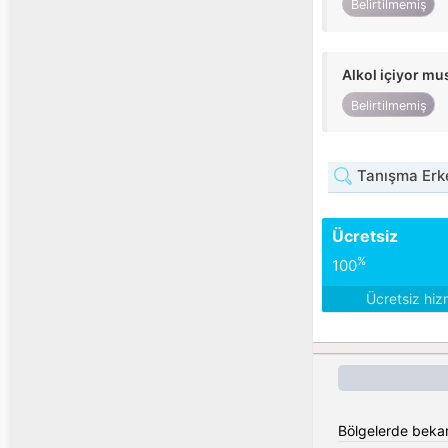
Belirtilmemiş
Alkol içiyor m
Belirtilmemiş
Tanışma Erke
Ücretsiz
%
100
Ücretsiz hiz
Bölgelerde bekar