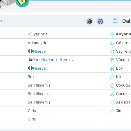
0
ri
Dah
23 yaşında
Arıyor
Arkadaşlık
Göz ren
Nijerya
Saç ren
Rivers
Port Harcourt
,
Vücut ti
Nijerya
Boy
Bekar
Kilo
Belirtilmemiş
Çocuğu 
Belirtilmemiş
Çocuk sa
Belirtilmemiş
Aşk için
Giriş
Din
Giriş