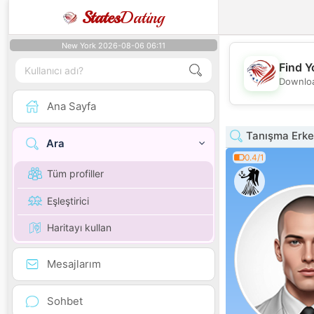
States
Dating
New York 2026-08-06 06:11
Find Y
Downloa
Ana Sayfa
Tanışma Erkek
Ara
0.4/1
Tüm profiller
Eşleştirici
Haritayı kullan
Mesajlarım
Sohbet