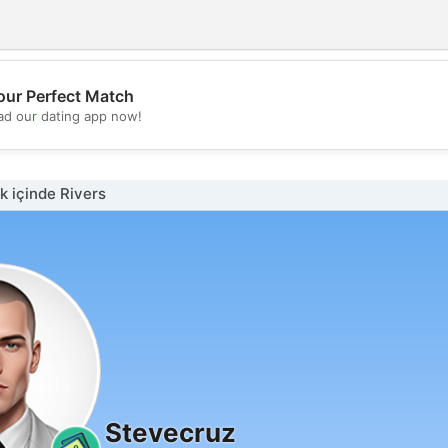
our Perfect Match
💖
d our dating app now!
💕
 içinde Rivers
Stevecruz