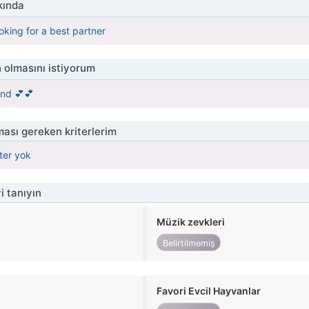
kında
oking for a best partner
 olmasını istiyorum
ind 💕💕
ası gereken kriterlerim
iter yok
i tanıyın
Müzik zevkleri
Belirtilmemiş
Favori Evcil Hayvanlar