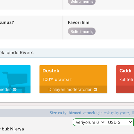
Belirtilmemiş
usunuz?
Favori film
Belirtilmemiş
k içinde Rivers
Destek
Ciddi
100% ücretsiz
kaliteli
metler
Dinleyen moderatörler
Size en iyi hizmeti vermek için çok çalışıyoruz, l
 bul: Nijerya