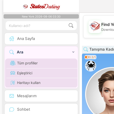
States
Dating
New York 2026-08-06 03:30
Find Y
Downloa
Ana Sayfa
Tanışma Kadı
Ara
0.3/1
Tüm profiller
Eşleştirici
Haritayı kullan
Mesajlarım
Sohbet