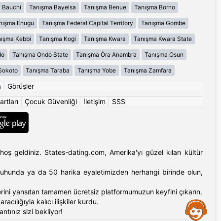
 Bauchi
Tanışma Bayelsa
Tanışma Benue
Tanışma Borno
nışma Enugu
Tanışma Federal Capital Territory
Tanışma Gombe
ışma Kebbi
Tanışma Kogi
Tanışma Kwara
Tanışma Kwara State
do
Tanışma Ondo State
Tanışma Ȯra Anambra
Tanışma Osun
Sokoto
Tanışma Taraba
Tanışma Yobe
Tanışma Zamfara
a
|
Görüşler
artları
|
Çocuk Güvenliği
|
İletişim
|
SSS
hoş geldiniz. States-dating.com, Amerika'yı güzel kılan kültür
'ın ruhunda ya da 50 harika eyaletimizden herhangi birinde olun,
erlerini yansıtan tamamen ücretsiz platformumuzun keyfini çıkarın.
cılığıyla kalıcı ilişkiler kurdu.
Assistance
tınız sizi bekliyor!