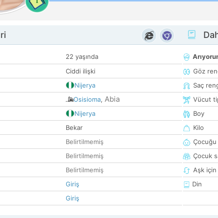
1
ri
Dah
22 yaşında
Arıyor
Ciddi ilişki
Göz ren
Nijerya
Saç ren
Abia
Osisioma
,
Vücut ti
Nijerya
Boy
Bekar
Kilo
Belirtilmemiş
Çocuğu 
Belirtilmemiş
Çocuk sa
Belirtilmemiş
Aşk için
Giriş
Din
Giriş