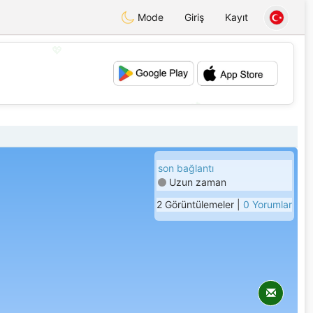
Mode
Giriş
Kayıt
💖
💕
son bağlantı
Uzun zaman
2 Görüntülemeler |
0 Yorumlar