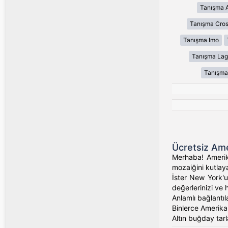
Tanışma 
Tanışma Cros
Tanışma Imo
Tanışma Lag
Tanışma
Ücretsiz Ame
Merhaba! Amerika
mozaiğini kutlaya
İster New York'un
değerlerinizi ve 
Anlamlı bağlantıl
Binlerce Amerikalı
Altın buğday tarl