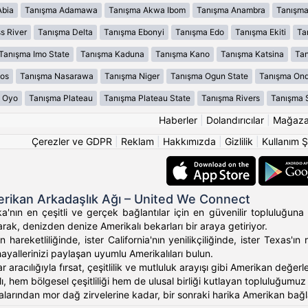
Abia
Tanışma Adamawa
Tanışma Akwa Ibom
Tanışma Anambra
Tanışma
s River
Tanışma Delta
Tanışma Ebonyi
Tanışma Edo
Tanışma Ekiti
Ta
Tanışma Imo State
Tanışma Kaduna
Tanışma Kano
Tanışma Katsina
Tan
os
Tanışma Nasarawa
Tanışma Niger
Tanışma Ogun State
Tanışma On
 Oyo
Tanışma Plateau
Tanışma Plateau State
Tanışma Rivers
Tanışma 
Haberler
|
Dolandırıcılar
|
Mağaz
Çerezler ve GDPR
|
Reklam
|
Hakkımızda
|
Gizlilik
|
Kullanım Ş
rikan Arkadaşlık Ağı – United We Connect
'nın en çeşitli ve gerçek bağlantılar için en güvenilir topluluğuna 
rak, denizden denize Amerikalı bekarları bir araya getiriyor.
 hareketliliğinde, ister California'nın yenilikçiliğinde, ister Texas
hayallerinizi paylaşan uyumlu Amerikalıları bulun.
ar aracılığıyla fırsat, çeşitlilik ve mutluluk arayışı gibi Amerikan değ
, hem bölgesel çeşitliliği hem de ulusal birliği kutlayan topluluğumuz ara
alarından mor dağ zirvelerine kadar, bir sonraki harika Amerikan bağlan