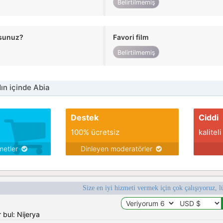
Belirtilmemiş
usunuz?
Favori film
Belirtilmemiş
n içinde Abia
Destek
Ciddi
100% ücretsiz
kaliteli
metler
Dinleyen moderatörler
Size en iyi hizmeti vermek için çok çalışıyoruz, l
 bul: Nijerya