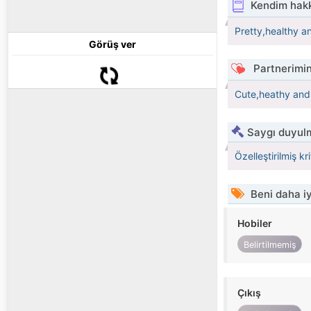
Kendim hak
Pretty,healthy a
Görüş ver
Partnerimin
Cute,heathy and
Saygı duyulm
Özelleştirilmiş kr
Beni daha iy
Hobiler
Belirtilmemiş
Çıkış