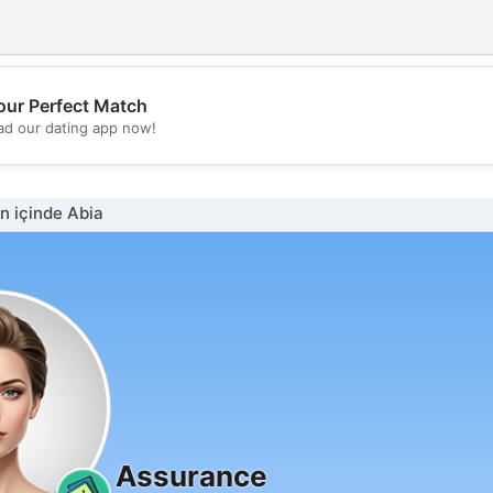
our Perfect Match
💖
d our dating app now!
💕
n içinde Abia
Assurance