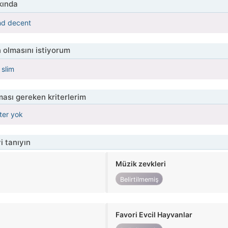
kında
nd decent
 olmasını istiyorum
 slim
ası gereken kriterlerim
iter yok
i tanıyın
Müzik zevkleri
Belirtilmemiş
Favori Evcil Hayvanlar