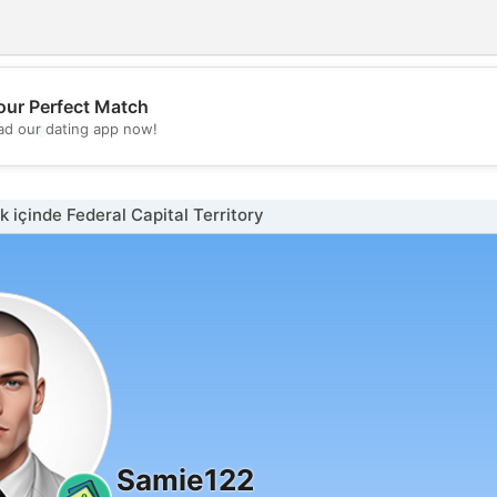
our Perfect Match
💖
d our dating app now!
💕
 içinde Federal Capital Territory
Samie122