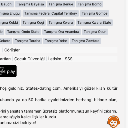
 Bauchi
Tanışma Bayelsa
Tanışma Benue
Tanışma Borno
nışma Enugu
Tanışma Federal Capital Territory
Tanışma Gombe
ışma Kebbi
Tanışma Kogi
Tanışma Kwara
Tanışma Kwara State
do
Tanışma Ondo State
Tanışma Ȯra Anambra
Tanışma Osun
Sokoto
Tanışma Taraba
Tanışma Yobe
Tanışma Zamfara
a
|
Görüşler
artları
|
Çocuk Güvenliği
|
İletişim
|
SSS
hoş geldiniz. States-dating.com, Amerika'yı güzel kılan kültür
'ın ruhunda ya da 50 harika eyaletimizden herhangi birinde olun,
erlerini yansıtan tamamen ücretsiz platformumuzun keyfini çıkarın.
cılığıyla kalıcı ilişkiler kurdu.
Assistance
tınız sizi bekliyor!