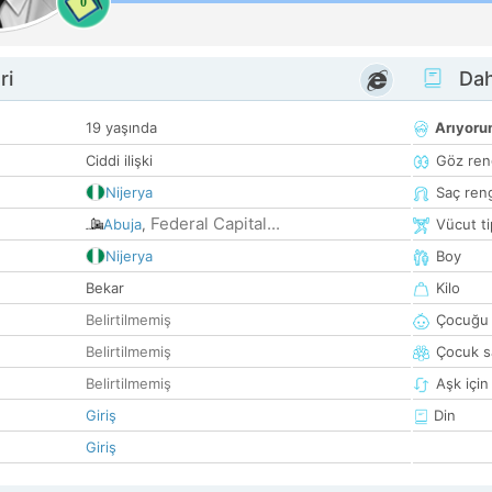
0
ri
Dah
19 yaşında
Arıyor
Ciddi ilişki
Göz ren
Nijerya
Saç ren
Federal Capital...
Abuja
,
Vücut ti
Nijerya
Boy
Bekar
Kilo
Belirtilmemiş
Çocuğu 
Belirtilmemiş
Çocuk sa
Belirtilmemiş
Aşk için
Giriş
Din
Giriş