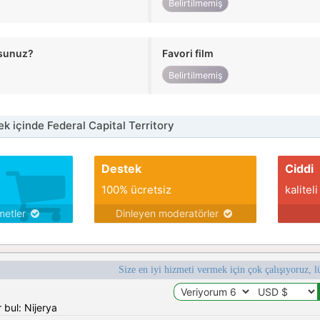
Belirtilmemiş
usunuz?
Favori film
Belirtilmemiş
k içinde Federal Capital Territory
Destek
Ciddi
100% ücretsiz
kaliteli
metler
Dinleyen moderatörler
Size en iyi hizmeti vermek için çok çalışıyoruz, l
 bul: Nijerya