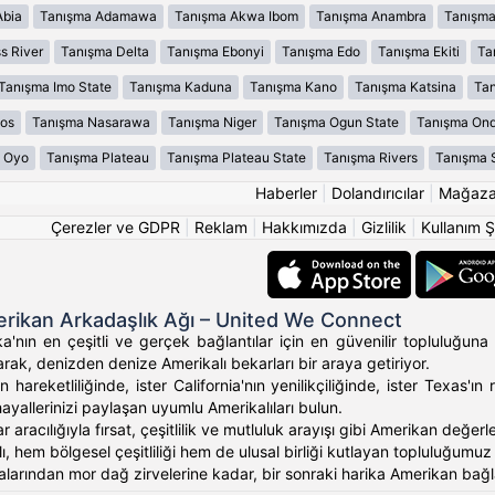
Abia
Tanışma Adamawa
Tanışma Akwa Ibom
Tanışma Anambra
Tanışma
s River
Tanışma Delta
Tanışma Ebonyi
Tanışma Edo
Tanışma Ekiti
Ta
Tanışma Imo State
Tanışma Kaduna
Tanışma Kano
Tanışma Katsina
Tan
os
Tanışma Nasarawa
Tanışma Niger
Tanışma Ogun State
Tanışma On
 Oyo
Tanışma Plateau
Tanışma Plateau State
Tanışma Rivers
Tanışma 
Haberler
|
Dolandırıcılar
|
Mağaz
Çerezler ve GDPR
|
Reklam
|
Hakkımızda
|
Gizlilik
|
Kullanım Ş
rikan Arkadaşlık Ağı – United We Connect
'nın en çeşitli ve gerçek bağlantılar için en güvenilir topluluğuna 
rak, denizden denize Amerikalı bekarları bir araya getiriyor.
 hareketliliğinde, ister California'nın yenilikçiliğinde, ister Texas
hayallerinizi paylaşan uyumlu Amerikalıları bulun.
ar aracılığıyla fırsat, çeşitlilik ve mutluluk arayışı gibi Amerikan değ
, hem bölgesel çeşitliliği hem de ulusal birliği kutlayan topluluğumuz ara
alarından mor dağ zirvelerine kadar, bir sonraki harika Amerikan bağlan