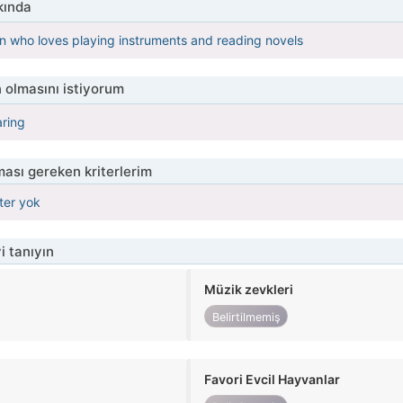
kında
son who loves playing instruments and reading novels
 olmasını istiyorum
aring
ası gereken kriterlerim
iter yok
i tanıyın
Müzik zevkleri
Belirtilmemiş
Favori Evcil Hayvanlar