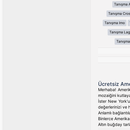
Tanışma 
Tanışma Cros
Tanışma Imo
Tanışma Lag
Tanışma
Ücretsiz Ame
Merhaba! Amerika
mozaiğini kutlaya
İster New York'un
değerlerinizi ve 
Anlamlı bağlantıl
Binlerce Amerikalı
Altın buğday tarl