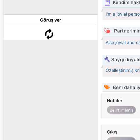
Kendim hak
I'm a jovial per
Görüş ver
Partnerimin
Also jovial and c
Saygı duyulm
Özelleştirilmiş kr
Beni daha iy
Hobiler
Belirtilmemiş
Çıkış