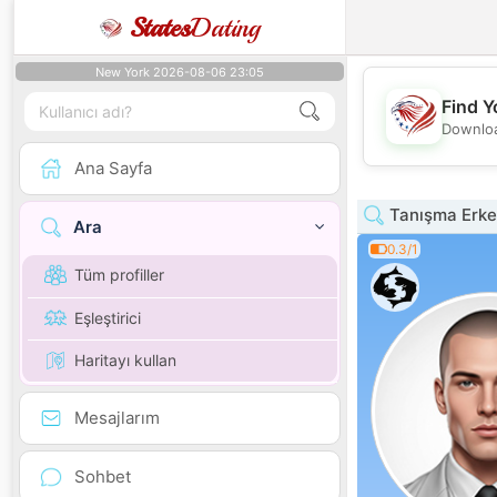
States
Dating
New York 2026-08-06 23:05
Find Y
Downloa
Ana Sayfa
Tanışma Erkek
Ara
0.3/1
Tüm profiller
Eşleştirici
Haritayı kullan
Mesajlarım
Sohbet