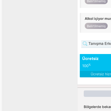
Belirtilmemiş
Alkol içiyor m
Belirtilmemiş
Tanışma Erke
Ücretsiz
%
100
Ücretsiz hiz
Bölgelerde bekar