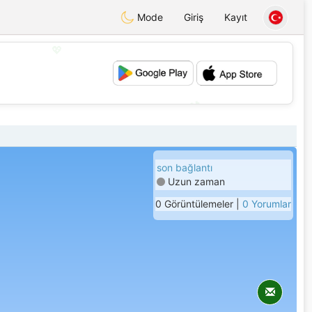
Mode
Giriş
Kayıt
💖
💕
son bağlantı
Uzun zaman
0 Görüntülemeler |
0 Yorumlar