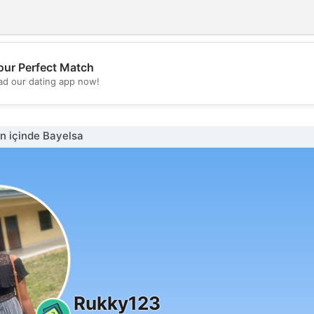
our Perfect Match
💖
d our dating app now!
💕
n içinde Bayelsa
Rukky123