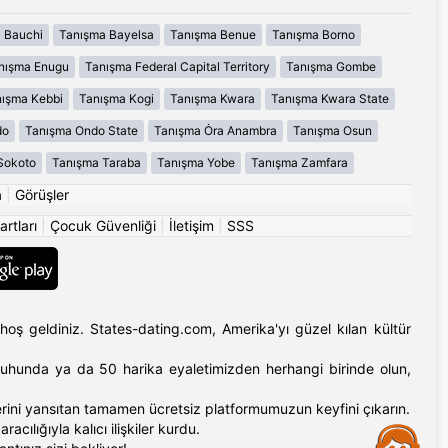
 Bauchi
Tanışma Bayelsa
Tanışma Benue
Tanışma Borno
nışma Enugu
Tanışma Federal Capital Territory
Tanışma Gombe
ışma Kebbi
Tanışma Kogi
Tanışma Kwara
Tanışma Kwara State
do
Tanışma Ondo State
Tanışma Ȯra Anambra
Tanışma Osun
Sokoto
Tanışma Taraba
Tanışma Yobe
Tanışma Zamfara
a
|
Görüşler
artları
|
Çocuk Güvenliği
|
İletişim
|
SSS
hoş geldiniz. States-dating.com, Amerika'yı güzel kılan kültür
'ın ruhunda ya da 50 harika eyaletimizden herhangi birinde olun,
erlerini yansıtan tamamen ücretsiz platformumuzun keyfini çıkarın.
cılığıyla kalıcı ilişkiler kurdu.
Assistance