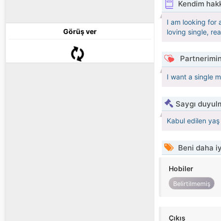
Kendim hak
I am looking for 
Görüş ver
loving single, re
Partnerimin
I want a single 
Saygı duyulm
Kabul edilen yaş 
Beni daha iy
Hobiler
Belirtilmemiş
Çıkış