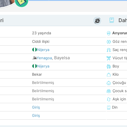
2
ri
Dah
23 yaşında
Arıyor
Ciddi ilişki
Göz ren
Nijerya
Saç ren
Bayelsa
Yenagoa
,
Vücut ti
Nijerya
Boy
Bekar
Kilo
Belirtilmemiş
Çocuğu 
Belirtilmemiş
Çocuk sa
Belirtilmemiş
Aşk için
Giriş
Din
Giriş