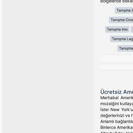
Bölgelerde bekar
Tanışma 
Tanışma Cros
Tanışma Imo
Tanışma Lag
Tanışma
Ücretsiz Ame
Merhaba! Amerika
mozaiğini kutlaya
İster New York'un
değerlerinizi ve 
Anlamlı bağlantıl
Binlerce Amerikalı