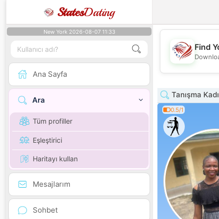
States
Dating
New York 2026-08-07 11:33
Find Y
Downloa
Ana Sayfa
Tanışma Kadı
Ara
0.5/1
Tüm profiller
Eşleştirici
Haritayı kullan
Mesajlarım
Sohbet