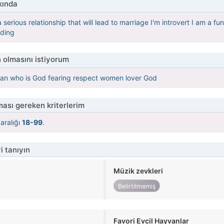
kında
a serious relationship that will lead to marriage I'm introvert I am a fu
ading
 olmasını istiyorum
man who is God fearing respect women lover God
ası gereken kriterlerim
aralığı
18-99
.
i tanıyın
Müzik zevkleri
Belirtilmemiş
Favori Evcil Hayvanlar