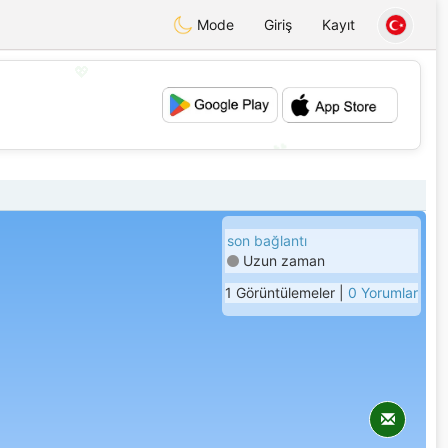
Mode
Giriş
Kayıt
💖
💕
son bağlantı
Uzun zaman
1 Görüntülemeler |
0 Yorumlar