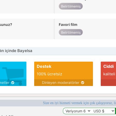
Belirtilmemiş
usunuz?
Favori film
Belirtilmemiş
n içinde Bayelsa
Destek
Ciddi
100% ücretsiz
kaliteli
metler
Dinleyen moderatörler
Size en iyi hizmeti vermek için çok çalışıyoruz, l