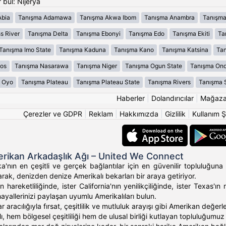
 bul: Nijerya
Abia
Tanışma Adamawa
Tanışma Akwa Ibom
Tanışma Anambra
Tanışma
s River
Tanışma Delta
Tanışma Ebonyi
Tanışma Edo
Tanışma Ekiti
Ta
Tanışma Imo State
Tanışma Kaduna
Tanışma Kano
Tanışma Katsina
Tan
os
Tanışma Nasarawa
Tanışma Niger
Tanışma Ogun State
Tanışma On
 Oyo
Tanışma Plateau
Tanışma Plateau State
Tanışma Rivers
Tanışma 
Haberler
|
Dolandırıcılar
|
Mağaz
Çerezler ve GDPR
|
Reklam
|
Hakkımızda
|
Gizlilik
|
Kullanım Ş
rikan Arkadaşlık Ağı – United We Connect
'nın en çeşitli ve gerçek bağlantılar için en güvenilir topluluğuna 
rak, denizden denize Amerikalı bekarları bir araya getiriyor.
 hareketliliğinde, ister California'nın yenilikçiliğinde, ister Texas
hayallerinizi paylaşan uyumlu Amerikalıları bulun.
ar aracılığıyla fırsat, çeşitlilik ve mutluluk arayışı gibi Amerikan değ
, hem bölgesel çeşitliliği hem de ulusal birliği kutlayan topluluğumuz ara