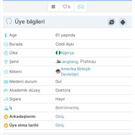
0
Üye bilgileri
Age
61 yaşında
Burada
Ciddi ilişki
Ülke
Nijerya
Plateau
Şehir
Langtang
,
Amerika Birleşik
Kökeni
Devletleri
Medeni durum
Dul
Akademik düzey
Doktora
Sigara
Hayır
İş
Belirtilmemiş
Arkadaşlarım
Giriş
Üye olma tarihi
Giriş