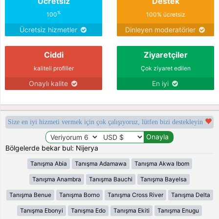
Ücretsiz
Destek
%
100
100% ücretsiz
Ücretsiz hizmetler
Dinleyen moderatörler
Ciddi
Ziyaretçiler
kaliteli profiller
Çok ziyaret edilen
Onaylı kalite
En iyi
Size en iyi hizmeti vermek için çok çalışıyoruz, lütfen bizi destekleyin
Bölgelerde bekar bul: Nijerya
Tanışma Abia
Tanışma Adamawa
Tanışma Akwa Ibom
Tanışma Anambra
Tanışma Bauchi
Tanışma Bayelsa
Tanışma Benue
Tanışma Borno
Tanışma Cross River
Tanışma Delta
Tanışma Ebonyi
Tanışma Edo
Tanışma Ekiti
Tanışma Enugu