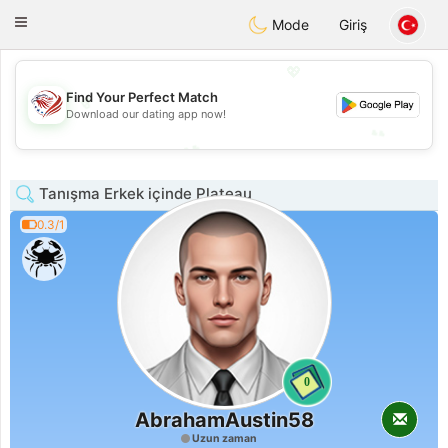
States
Dating
Toggle
Mode
Giriş
navigation
💖
Find Your Perfect Match
💖
Download our dating app now!
💕
💕
Tanışma Erkek içinde Plateau
0.3/1
0
AbrahamAustin58
Uzun zaman