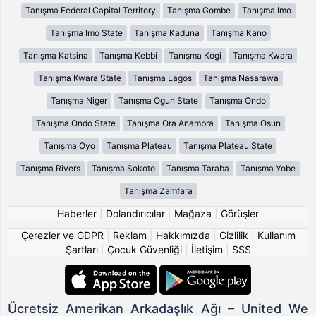
Tanışma Federal Capital Territory
Tanışma Gombe
Tanışma Imo
Tanışma Imo State
Tanışma Kaduna
Tanışma Kano
Tanışma Katsina
Tanışma Kebbi
Tanışma Kogi
Tanışma Kwara
Tanışma Kwara State
Tanışma Lagos
Tanışma Nasarawa
Tanışma Niger
Tanışma Ogun State
Tanışma Ondo
Tanışma Ondo State
Tanışma Ȯra Anambra
Tanışma Osun
Tanışma Oyo
Tanışma Plateau
Tanışma Plateau State
Tanışma Rivers
Tanışma Sokoto
Tanışma Taraba
Tanışma Yobe
Tanışma Zamfara
Haberler
|
Dolandırıcılar
|
Mağaza
|
Görüşler
Çerezler ve GDPR
|
Reklam
|
Hakkımızda
|
Gizlilik
|
Kullanım
Şartları
|
Çocuk Güvenliği
|
İletişim
|
SSS
Ücretsiz Amerikan Arkadaşlık Ağı – United We