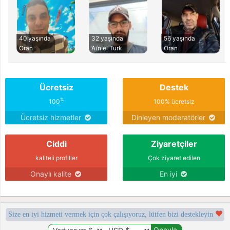
40 yaşında
32 yaşında
56 yaşında
Oran
’Aïn el Turk
Oran
Ücretsiz
Destek
%
100
100% ücretsiz
Ücretsiz hizmetler
Dinleyen moderatörler
Ciddi
Ziyaretçiler
kaliteli profiller
Çok ziyaret edilen
Onaylı kalite
En iyi
Size en iyi hizmeti vermek için çok çalışıyoruz, lütfen bizi destekleyin