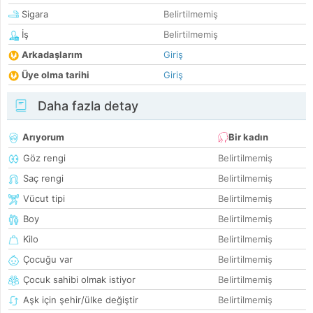
Sigara
Belirtilmemiş
İş
Belirtilmemiş
Arkadaşlarım
Giriş
Üye olma tarihi
Giriş
Daha fazla detay
Arıyorum
Bir kadın
Göz rengi
Belirtilmemiş
Saç rengi
Belirtilmemiş
Vücut tipi
Belirtilmemiş
Boy
Belirtilmemiş
Kilo
Belirtilmemiş
Çocuğu var
Belirtilmemiş
Çocuk sahibi olmak istiyor
Belirtilmemiş
Aşk için şehir/ülke değiştir
Belirtilmemiş