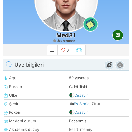
0
Med31
Uzun zaman
0
Üye bilgileri
Age
59 yaşında
Burada
Ciddi ilişki
Ülke
Cezayir
Oran
Şehir
Es Senia
,
Kökeni
Cezayir
Medeni durum
Boşanmış
Akademik düzey
Belirtilmemiş