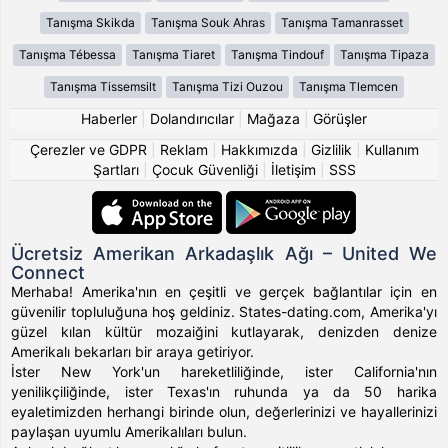
Tanışma Skikda
Tanışma Souk Ahras
Tanışma Tamanrasset
Tanışma Tébessa
Tanışma Tiaret
Tanışma Tindouf
Tanışma Tipaza
Tanışma Tissemsilt
Tanışma Tizi Ouzou
Tanışma Tlemcen
Haberler
|
Dolandırıcılar
|
Mağaza
|
Görüşler
Çerezler ve GDPR
|
Reklam
|
Hakkımızda
|
Gizlilik
|
Kullanım
Şartları
|
Çocuk Güvenliği
|
İletişim
|
SSS
Ücretsiz Amerikan Arkadaşlık Ağı – United We
Connect
Merhaba! Amerika'nın en çeşitli ve gerçek bağlantılar için en
güvenilir topluluğuna hoş geldiniz. States-dating.com, Amerika'yı
güzel kılan kültür mozaiğini kutlayarak, denizden denize
Amerikalı bekarları bir araya getiriyor.
İster New York'un hareketliliğinde, ister California'nın
yenilikçiliğinde, ister Texas'ın ruhunda ya da 50 harika
eyaletimizden herhangi birinde olun, değerlerinizi ve hayallerinizi
paylaşan uyumlu Amerikalıları bulun.