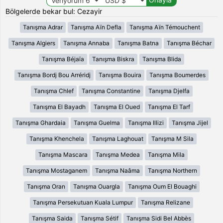
Bölgelerde bekar bul: Cezayir
Tanışma Adrar
Tanışma Aïn Defla
Tanışma Aïn Témouchent
Tanışma Algiers
Tanışma Annaba
Tanışma Batna
Tanışma Béchar
Tanışma Béjaïa
Tanışma Biskra
Tanışma Blida
Tanışma Bordj Bou Arréridj
Tanışma Bouira
Tanışma Boumerdes
Tanışma Chlef
Tanışma Constantine
Tanışma Djelfa
Tanışma El Bayadh
Tanışma El Oued
Tanışma El Tarf
Tanışma Ghardaia
Tanışma Guelma
Tanışma Illizi
Tanışma Jijel
Tanışma Khenchela
Tanışma Laghouat
Tanışma M Sila
Tanışma Mascara
Tanışma Medea
Tanışma Mila
Tanışma Mostaganem
Tanışma Naâma
Tanışma Northern
Tanışma Oran
Tanışma Ouargla
Tanışma Oum El Bouaghi
Tanışma Persekutuan Kuala Lumpur
Tanışma Relizane
Tanışma Saida
Tanışma Sétif
Tanışma Sidi Bel Abbès