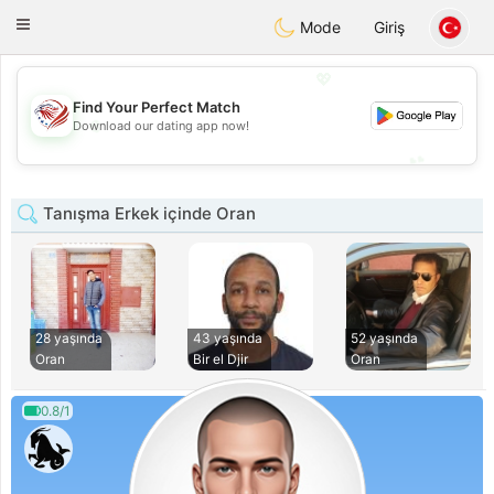
States
Dating
Toggle
Mode
Giriş
navigation
💖
Find Your Perfect Match
💖
Download our dating app now!
💕
💕
Tanışma Erkek içinde Oran
28 yaşında
43 yaşında
52 yaşında
Oran
Bir el Djir
Oran
0.8/1