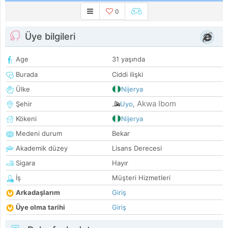
0
Üye bilgileri
Age
31 yaşında
Burada
Ciddi ilişki
Ülke
Nijerya
Akwa Ibom
Şehir
Uyo
,
Kökeni
Nijerya
Medeni durum
Bekar
Akademik düzey
Lisans Derecesi
Sigara
Hayır
İş
Müşteri Hizmetleri
Arkadaşlarım
Giriş
Üye olma tarihi
Giriş