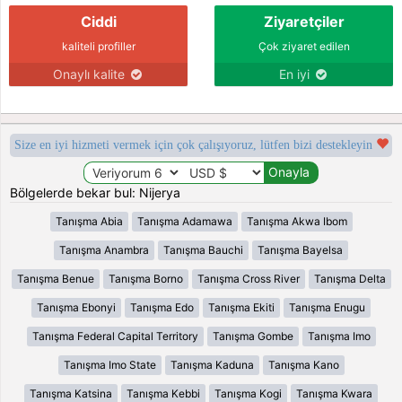
Ciddi
Ziyaretçiler
kaliteli profiller
Çok ziyaret edilen
Onaylı kalite
En iyi
Size en iyi hizmeti vermek için çok çalışıyoruz, lütfen bizi destekleyin
Bölgelerde bekar bul: Nijerya
Tanışma Abia
Tanışma Adamawa
Tanışma Akwa Ibom
Tanışma Anambra
Tanışma Bauchi
Tanışma Bayelsa
Tanışma Benue
Tanışma Borno
Tanışma Cross River
Tanışma Delta
Tanışma Ebonyi
Tanışma Edo
Tanışma Ekiti
Tanışma Enugu
Tanışma Federal Capital Territory
Tanışma Gombe
Tanışma Imo
Tanışma Imo State
Tanışma Kaduna
Tanışma Kano
Tanışma Katsina
Tanışma Kebbi
Tanışma Kogi
Tanışma Kwara