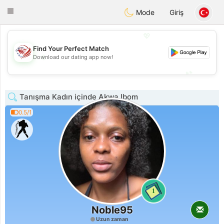
States
Dating
Toggle
Mode
Giriş
navigation
💖
Find Your Perfect Match
💖
Download our dating app now!
💕
💕
Tanışma Kadın içinde Akwa Ibom
0.5/1
1
Noble95
Uzun zaman