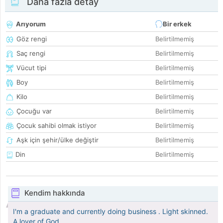
Daha fazla detay
Arıyorum
Bir erkek
Göz rengi
Belirtilmemiş
Saç rengi
Belirtilmemiş
Vücut tipi
Belirtilmemiş
Boy
Belirtilmemiş
Kilo
Belirtilmemiş
Çocuğu var
Belirtilmemiş
Çocuk sahibi olmak istiyor
Belirtilmemiş
Aşk için şehir/ülke değiştir
Belirtilmemiş
Din
Belirtilmemiş
Kendim hakkında
I'm a graduate and currently doing business . Light skinned.
A lover of God.