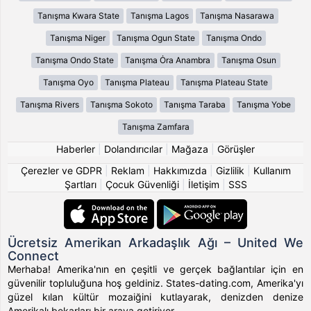
Tanışma Kwara State
Tanışma Lagos
Tanışma Nasarawa
Tanışma Niger
Tanışma Ogun State
Tanışma Ondo
Tanışma Ondo State
Tanışma Ȯra Anambra
Tanışma Osun
Tanışma Oyo
Tanışma Plateau
Tanışma Plateau State
Tanışma Rivers
Tanışma Sokoto
Tanışma Taraba
Tanışma Yobe
Tanışma Zamfara
Haberler
|
Dolandırıcılar
|
Mağaza
|
Görüşler
Çerezler ve GDPR
|
Reklam
|
Hakkımızda
|
Gizlilik
|
Kullanım
Şartları
|
Çocuk Güvenliği
|
İletişim
|
SSS
Ücretsiz Amerikan Arkadaşlık Ağı – United We
Connect
Merhaba! Amerika'nın en çeşitli ve gerçek bağlantılar için en
güvenilir topluluğuna hoş geldiniz. States-dating.com, Amerika'yı
güzel kılan kültür mozaiğini kutlayarak, denizden denize
Amerikalı bekarları bir araya getiriyor.