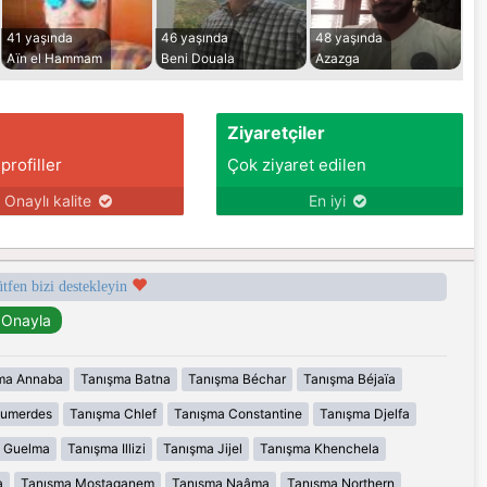
41 yaşında
46 yaşında
48 yaşında
Aïn el Hammam
Beni Douala
Azazga
Ziyaretçiler
 profiller
Çok ziyaret edilen
Onaylı kalite
En iyi
ütfen bizi destekleyin
ma Annaba
Tanışma Batna
Tanışma Béchar
Tanışma Béjaïa
oumerdes
Tanışma Chlef
Tanışma Constantine
Tanışma Djelfa
 Guelma
Tanışma Illizi
Tanışma Jijel
Tanışma Khenchela
a
Tanışma Mostaganem
Tanışma Naâma
Tanışma Northern