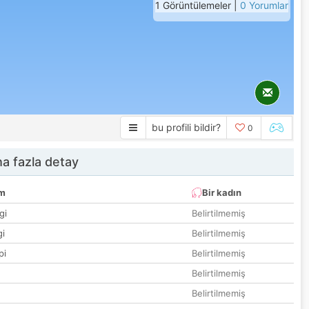
1 Görüntülemeler |
0 Yorumlar
bu profili bildir?
0
a fazla detay
um
Bir kadın
gi
Belirtilmemiş
gi
Belirtilmemiş
pi
Belirtilmemiş
Belirtilmemiş
Belirtilmemiş