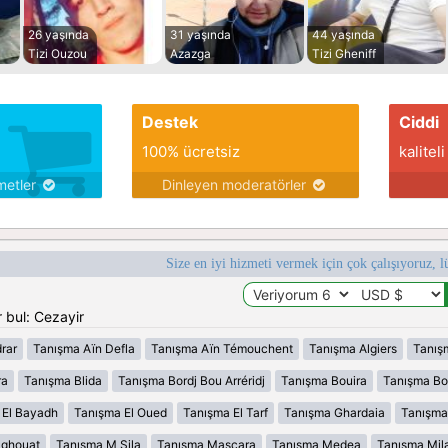
26 yaşında
31 yaşında
44 yaşında
Tizi Ouzou
Azazga
Tizi Gheniff
Destek
Ciddi
100% ücretsiz
kaliteli
metler
Dinleyen moderatörler
Size en iyi hizmeti vermek için çok çalışıyoruz, l
 bul: Cezayir
rar
Tanışma Aïn Defla
Tanışma Aïn Témouchent
Tanışma Algiers
Tanış
ra
Tanışma Blida
Tanışma Bordj Bou Arréridj
Tanışma Bouira
Tanışma B
 El Bayadh
Tanışma El Oued
Tanışma El Tarf
Tanışma Ghardaia
Tanışma
aghouat
Tanışma M Sila
Tanışma Mascara
Tanışma Medea
Tanışma Mil