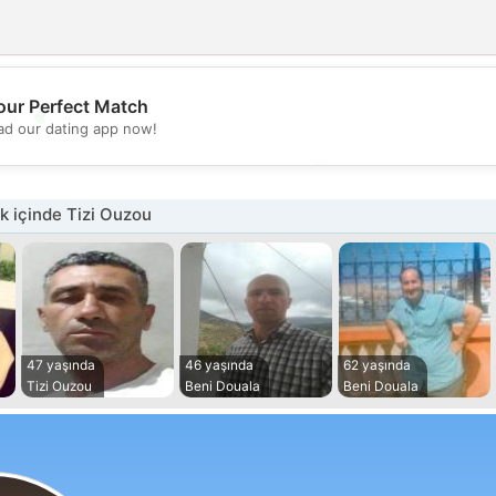
our Perfect Match
💖
d our dating app now!
💕
 içinde Tizi Ouzou
47 yaşında
46 yaşında
62 yaşında
Tizi Ouzou
Beni Douala
Beni Douala