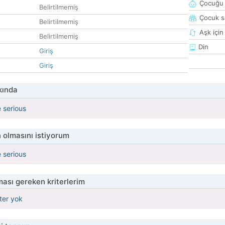
Çocuğu 
Belirtilmemiş
Çocuk sa
Belirtilmemiş
Aşk için
Belirtilmemiş
Din
Giriş
Giriş
kında
 serious
 olmasını istiyorum
 serious
ası gereken kriterlerim
iter yok