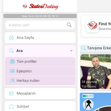
States
Dating
New York 2026-08-06 18:12
Find Y
Downloa
Ana Sayfa
Tanışma Erkek
Ara
Tüm profiller
Eşleştirici
Haritayı kullan
36 yaşında
Tizi Ouzou
Mesajlarım
0.7/1
Sohbet