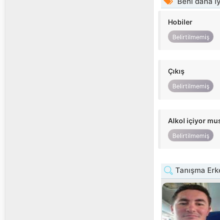
Beni daha iy
Hobiler
Belirtilmemiş
Çıkış
Belirtilmemiş
Alkol içiyor m
Belirtilmemiş
Tanışma Erke