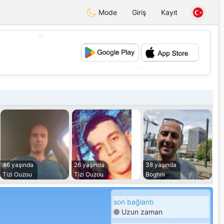
Mode
Giriş
Kayıt
💖
💕
46 yaşında
26 yaşında
38 yaşında
Tizi Ouzou
Tizi Ouzou
Boghni
son bağlantı
Uzun zaman