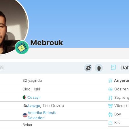
Mebrouk
1
ri
Dah
32 yaşında
Arıyor
Ciddi ilişki
Göz ren
Cezayir
Saç ren
Tizi Ouzou
Azazga
,
Vücut ti
Amerika Birleşik
Boy
Devletleri
Kilo
Bekar