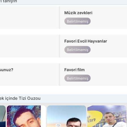
i tanıyın
Müzik zevkleri
Belirtilmemiş
Favori Evcil Hayvanlar
Belirtilmemiş
usunuz?
Favori film
Belirtilmemiş
k içinde Tizi Ouzou