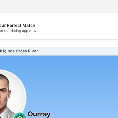
our Perfect Match
💖
d our dating app now!
💕
 içinde Cross River
Ourray