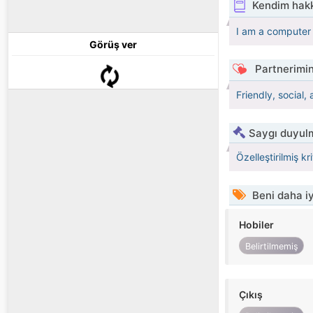
Kendim hak
I am a computer 
Görüş ver
Partnerimin
Friendly, social,
Saygı duyulm
Özelleştirilmiş kr
Beni daha iy
Hobiler
Belirtilmemiş
Çıkış