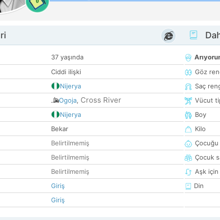
0
ri
Dah
37 yaşında
Arıyor
Ciddi ilişki
Göz ren
Nijerya
Saç ren
Cross River
Ogoja
,
Vücut ti
Nijerya
Boy
Bekar
Kilo
Belirtilmemiş
Çocuğu 
Belirtilmemiş
Çocuk sa
Belirtilmemiş
Aşk için
Giriş
Din
Giriş