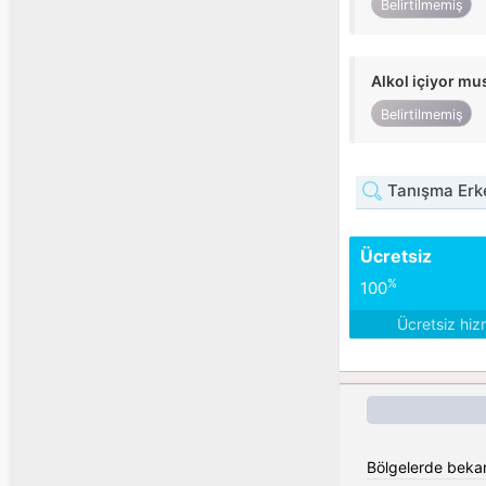
Belirtilmemiş
Alkol içiyor m
Belirtilmemiş
Tanışma Erke
Ücretsiz
%
100
Ücretsiz hiz
Bölgelerde bekar