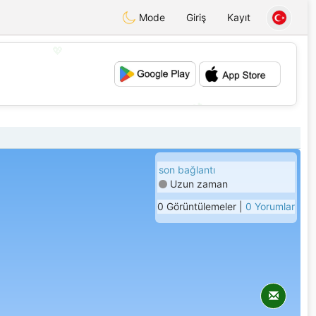
Mode
Giriş
Kayıt
💖
💕
son bağlantı
Uzun zaman
0 Görüntülemeler |
0 Yorumlar