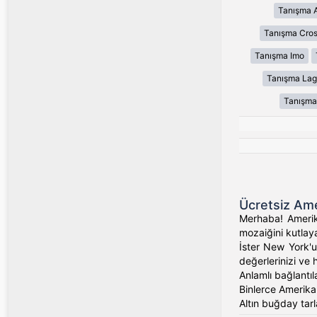
Tanışma 
Tanışma Cros
Tanışma Imo
Tanışma Lag
Tanışma
Ücretsiz Ame
Merhaba! Amerika
mozaiğini kutlaya
İster New York'un
değerlerinizi ve 
Anlamlı bağlantıl
Binlerce Amerikalı
Altın buğday tarl