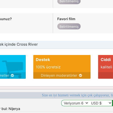
Belirtilmemiş
usunuz?
Favori film
Belirtilmemiş
k içinde Cross River
Destek
Ciddi
100% ücretsiz
kaliteli
metler
Dinleyen moderatörler
Size en iyi hizmeti vermek için çok çalışıyoruz, l
 bul: Nijerya