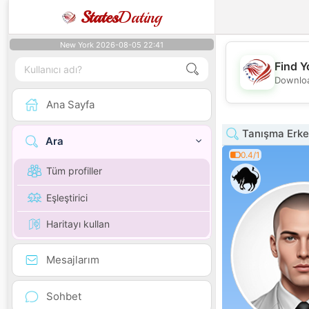
States
Dating
New York 2026-08-05 22:41
Find Y
Downloa
Ana Sayfa
Tanışma Erkek
Ara
0.4/1
Tüm profiller
Eşleştirici
Haritayı kullan
Mesajlarım
Sohbet