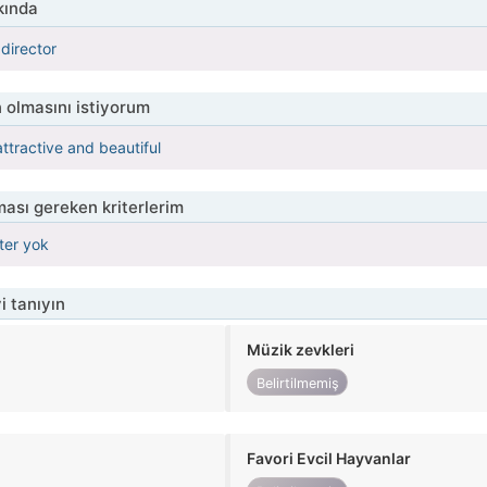
kında
director
 olmasını istiyorum
 attractive and beautiful
ası gereken kriterlerim
iter yok
i tanıyın
Müzik zevkleri
Belirtilmemiş
Favori Evcil Hayvanlar