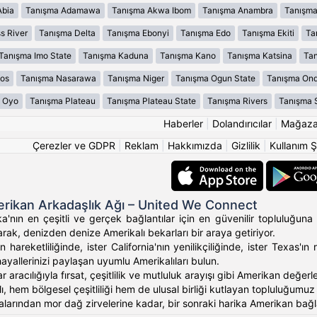
Abia
Tanışma Adamawa
Tanışma Akwa Ibom
Tanışma Anambra
Tanışma
s River
Tanışma Delta
Tanışma Ebonyi
Tanışma Edo
Tanışma Ekiti
Ta
Tanışma Imo State
Tanışma Kaduna
Tanışma Kano
Tanışma Katsina
Tan
os
Tanışma Nasarawa
Tanışma Niger
Tanışma Ogun State
Tanışma On
 Oyo
Tanışma Plateau
Tanışma Plateau State
Tanışma Rivers
Tanışma 
Haberler
|
Dolandırıcılar
|
Mağaz
Çerezler ve GDPR
|
Reklam
|
Hakkımızda
|
Gizlilik
|
Kullanım Ş
rikan Arkadaşlık Ağı – United We Connect
'nın en çeşitli ve gerçek bağlantılar için en güvenilir topluluğuna 
rak, denizden denize Amerikalı bekarları bir araya getiriyor.
 hareketliliğinde, ister California'nın yenilikçiliğinde, ister Texas
hayallerinizi paylaşan uyumlu Amerikalıları bulun.
ar aracılığıyla fırsat, çeşitlilik ve mutluluk arayışı gibi Amerikan değ
, hem bölgesel çeşitliliği hem de ulusal birliği kutlayan topluluğumuz ara
alarından mor dağ zirvelerine kadar, bir sonraki harika Amerikan bağlan