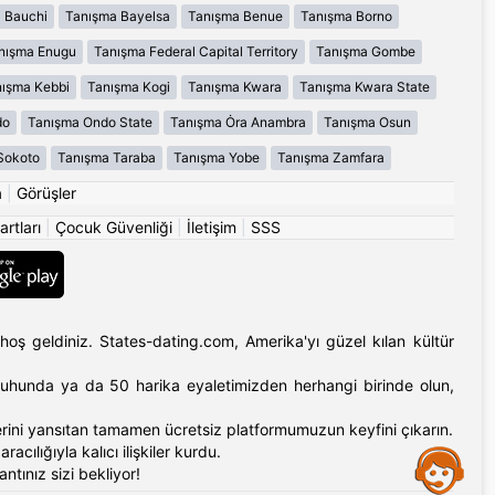
 Bauchi
Tanışma Bayelsa
Tanışma Benue
Tanışma Borno
nışma Enugu
Tanışma Federal Capital Territory
Tanışma Gombe
ışma Kebbi
Tanışma Kogi
Tanışma Kwara
Tanışma Kwara State
do
Tanışma Ondo State
Tanışma Ȯra Anambra
Tanışma Osun
Sokoto
Tanışma Taraba
Tanışma Yobe
Tanışma Zamfara
a
|
Görüşler
artları
|
Çocuk Güvenliği
|
İletişim
|
SSS
hoş geldiniz. States-dating.com, Amerika'yı güzel kılan kültür
'ın ruhunda ya da 50 harika eyaletimizden herhangi birinde olun,
erlerini yansıtan tamamen ücretsiz platformumuzun keyfini çıkarın.
cılığıyla kalıcı ilişkiler kurdu.
Assistance
tınız sizi bekliyor!