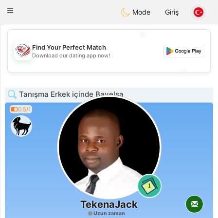
States
Dating
Toggle
Mode
Giriş
navigation
💖
Find Your Perfect Match
💖
Download our dating app now!
💕
💕
Tanışma Erkek içinde Bayelsa
0.5/1
1
TekenaJack
Uzun zaman