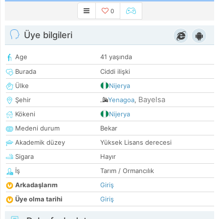
0
Üye bilgileri
Age
41 yaşında
Burada
Ciddi ilişki
Ülke
Nijerya
Bayelsa
Şehir
Yenagoa
,
Kökeni
Nijerya
Medeni durum
Bekar
Akademik düzey
Yüksek Lisans derecesi
Sigara
Hayır
İş
Tarım / Ormancılık
Arkadaşlarım
Giriş
Üye olma tarihi
Giriş