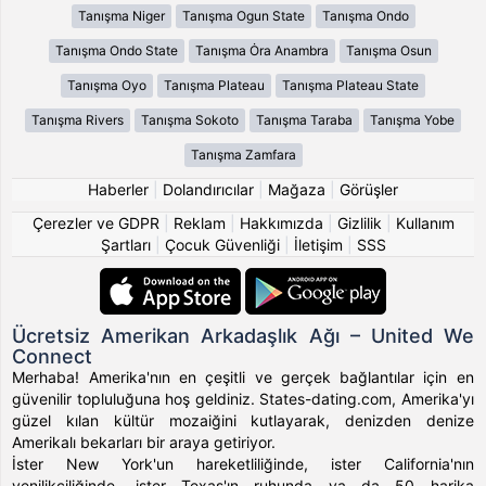
Tanışma Niger
Tanışma Ogun State
Tanışma Ondo
Tanışma Ondo State
Tanışma Ȯra Anambra
Tanışma Osun
Tanışma Oyo
Tanışma Plateau
Tanışma Plateau State
Tanışma Rivers
Tanışma Sokoto
Tanışma Taraba
Tanışma Yobe
Tanışma Zamfara
Haberler
|
Dolandırıcılar
|
Mağaza
|
Görüşler
Çerezler ve GDPR
|
Reklam
|
Hakkımızda
|
Gizlilik
|
Kullanım
Şartları
|
Çocuk Güvenliği
|
İletişim
|
SSS
Ücretsiz Amerikan Arkadaşlık Ağı – United We
Connect
Merhaba! Amerika'nın en çeşitli ve gerçek bağlantılar için en
güvenilir topluluğuna hoş geldiniz. States-dating.com, Amerika'yı
güzel kılan kültür mozaiğini kutlayarak, denizden denize
Amerikalı bekarları bir araya getiriyor.
İster New York'un hareketliliğinde, ister California'nın
yenilikçiliğinde, ister Texas'ın ruhunda ya da 50 harika