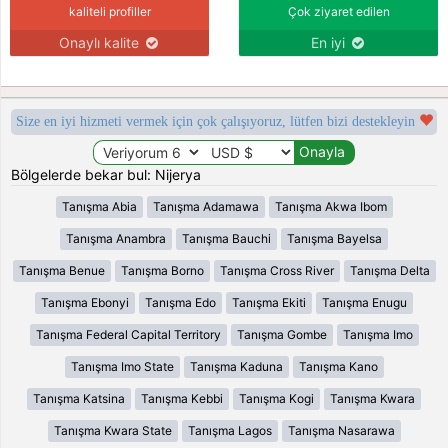
kaliteli profiller
Çok ziyaret edilen
Onaylı kalite
En iyi
Size en iyi hizmeti vermek için çok çalışıyoruz, lütfen bizi destekleyin
Bölgelerde bekar bul: Nijerya
Tanışma Abia
Tanışma Adamawa
Tanışma Akwa Ibom
Tanışma Anambra
Tanışma Bauchi
Tanışma Bayelsa
Tanışma Benue
Tanışma Borno
Tanışma Cross River
Tanışma Delta
Tanışma Ebonyi
Tanışma Edo
Tanışma Ekiti
Tanışma Enugu
Tanışma Federal Capital Territory
Tanışma Gombe
Tanışma Imo
Tanışma Imo State
Tanışma Kaduna
Tanışma Kano
Tanışma Katsina
Tanışma Kebbi
Tanışma Kogi
Tanışma Kwara
Tanışma Kwara State
Tanışma Lagos
Tanışma Nasarawa