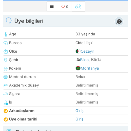
0
Üye bilgileri
Age
33 yaşında
Burada
Ciddi ilişki
Ülke
Cezayir
Blida
Şehir
Blida
,
Kökeni
Moritanya
Medeni durum
Bekar
Akademik düzey
Belirtilmemiş
Sigara
Belirtilmemiş
İş
Belirtilmemiş
Arkadaşlarım
Giriş
Üye olma tarihi
Giriş