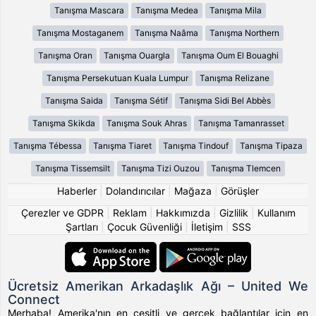
Tanışma Mascara
Tanışma Medea
Tanışma Mila
Tanışma Mostaganem
Tanışma Naâma
Tanışma Northern
Tanışma Oran
Tanışma Ouargla
Tanışma Oum El Bouaghi
Tanışma Persekutuan Kuala Lumpur
Tanışma Relizane
Tanışma Saida
Tanışma Sétif
Tanışma Sidi Bel Abbès
Tanışma Skikda
Tanışma Souk Ahras
Tanışma Tamanrasset
Tanışma Tébessa
Tanışma Tiaret
Tanışma Tindouf
Tanışma Tipaza
Tanışma Tissemsilt
Tanışma Tizi Ouzou
Tanışma Tlemcen
Haberler
|
Dolandırıcılar
|
Mağaza
|
Görüşler
Çerezler ve GDPR
|
Reklam
|
Hakkımızda
|
Gizlilik
|
Kullanım
Şartları
|
Çocuk Güvenliği
|
İletişim
|
SSS
Ücretsiz Amerikan Arkadaşlık Ağı – United We
Connect
Merhaba! Amerika'nın en çeşitli ve gerçek bağlantılar için en