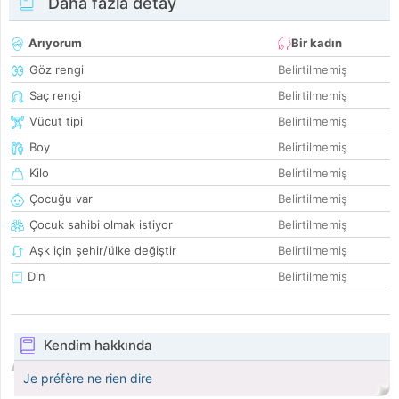
Daha fazla detay
Arıyorum
Bir kadın
Göz rengi
Belirtilmemiş
Saç rengi
Belirtilmemiş
Vücut tipi
Belirtilmemiş
Boy
Belirtilmemiş
Kilo
Belirtilmemiş
Çocuğu var
Belirtilmemiş
Çocuk sahibi olmak istiyor
Belirtilmemiş
Aşk için şehir/ülke değiştir
Belirtilmemiş
Din
Belirtilmemiş
Kendim hakkında
Je préfère ne rien dire