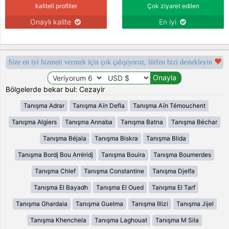
kaliteli profiller
Çok ziyaret edilen
Onaylı kalite
En iyi
Size en iyi hizmeti vermek için çok çalışıyoruz, lütfen bizi destekleyin
Bölgelerde bekar bul: Cezayir
Tanışma Adrar
Tanışma Aïn Defla
Tanışma Aïn Témouchent
Tanışma Algiers
Tanışma Annaba
Tanışma Batna
Tanışma Béchar
Tanışma Béjaïa
Tanışma Biskra
Tanışma Blida
Tanışma Bordj Bou Arréridj
Tanışma Bouira
Tanışma Boumerdes
Tanışma Chlef
Tanışma Constantine
Tanışma Djelfa
Tanışma El Bayadh
Tanışma El Oued
Tanışma El Tarf
Tanışma Ghardaia
Tanışma Guelma
Tanışma Illizi
Tanışma Jijel
Tanışma Khenchela
Tanışma Laghouat
Tanışma M Sila