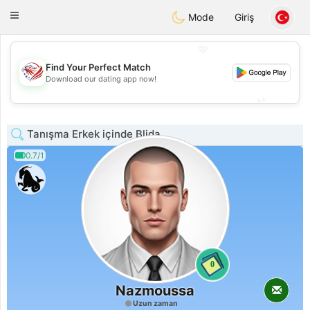
States
Dating
Toggle
Mode
Giriş
navigation
💖
Find Your Perfect Match
💖
Download our dating app now!
💕
💕
Tanışma Erkek içinde Blida
0.7/1
0
Nazmoussa
Uzun zaman