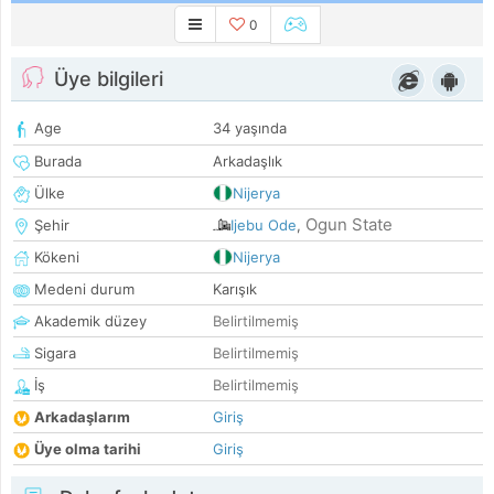
0
Üye bilgileri
Age
34 yaşında
Burada
Arkadaşlık
Ülke
Nijerya
Ogun State
Şehir
Ijebu Ode
,
Kökeni
Nijerya
Medeni durum
Karışık
Akademik düzey
Belirtilmemiş
Sigara
Belirtilmemiş
İş
Belirtilmemiş
Arkadaşlarım
Giriş
Üye olma tarihi
Giriş