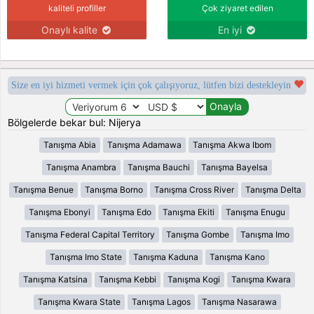
kaliteli profiller
Çok ziyaret edilen
Onaylı kalite
En iyi
Size en iyi hizmeti vermek için çok çalışıyoruz, lütfen bizi destekleyin
Bölgelerde bekar bul: Nijerya
Tanışma Abia
Tanışma Adamawa
Tanışma Akwa Ibom
Tanışma Anambra
Tanışma Bauchi
Tanışma Bayelsa
Tanışma Benue
Tanışma Borno
Tanışma Cross River
Tanışma Delta
Tanışma Ebonyi
Tanışma Edo
Tanışma Ekiti
Tanışma Enugu
Tanışma Federal Capital Territory
Tanışma Gombe
Tanışma Imo
Tanışma Imo State
Tanışma Kaduna
Tanışma Kano
Tanışma Katsina
Tanışma Kebbi
Tanışma Kogi
Tanışma Kwara
Tanışma Kwara State
Tanışma Lagos
Tanışma Nasarawa