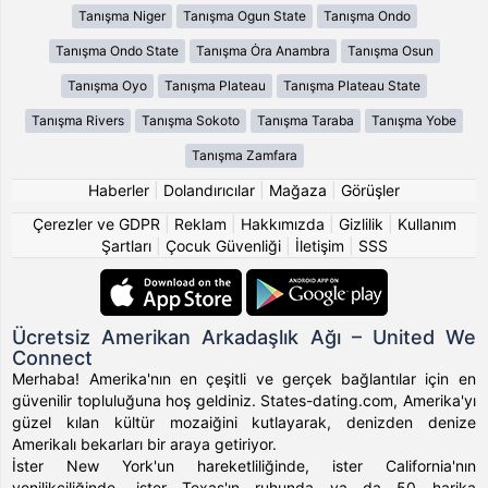
Tanışma Niger
Tanışma Ogun State
Tanışma Ondo
Tanışma Ondo State
Tanışma Ȯra Anambra
Tanışma Osun
Tanışma Oyo
Tanışma Plateau
Tanışma Plateau State
Tanışma Rivers
Tanışma Sokoto
Tanışma Taraba
Tanışma Yobe
Tanışma Zamfara
Haberler
|
Dolandırıcılar
|
Mağaza
|
Görüşler
Çerezler ve GDPR
|
Reklam
|
Hakkımızda
|
Gizlilik
|
Kullanım
Şartları
|
Çocuk Güvenliği
|
İletişim
|
SSS
Ücretsiz Amerikan Arkadaşlık Ağı – United We
Connect
Merhaba! Amerika'nın en çeşitli ve gerçek bağlantılar için en
güvenilir topluluğuna hoş geldiniz. States-dating.com, Amerika'yı
güzel kılan kültür mozaiğini kutlayarak, denizden denize
Amerikalı bekarları bir araya getiriyor.
İster New York'un hareketliliğinde, ister California'nın
yenilikçiliğinde, ister Texas'ın ruhunda ya da 50 harika