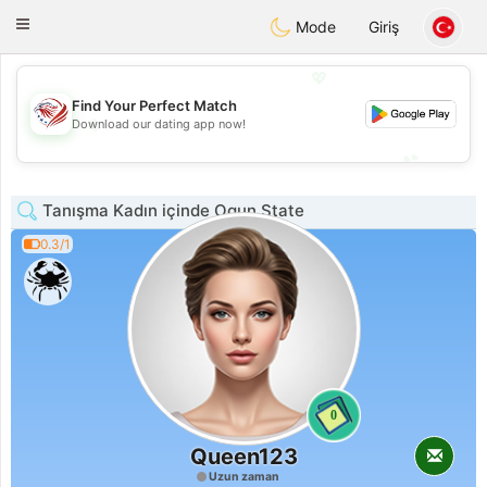
States
Dating
Toggle
Mode
Giriş
navigation
💖
Find Your Perfect Match
💖
Download our dating app now!
💕
💕
Tanışma Kadın içinde Ogun State
0.3/1
0
Queen123
Uzun zaman