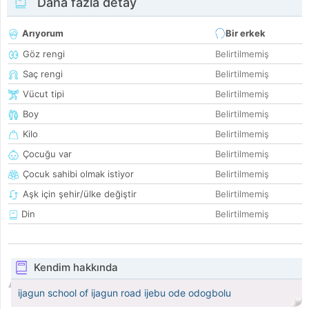
Daha fazla detay
Arıyorum
Bir erkek
Göz rengi
Belirtilmemiş
Saç rengi
Belirtilmemiş
Vücut tipi
Belirtilmemiş
Boy
Belirtilmemiş
Kilo
Belirtilmemiş
Çocuğu var
Belirtilmemiş
Çocuk sahibi olmak istiyor
Belirtilmemiş
Aşk için şehir/ülke değiştir
Belirtilmemiş
Din
Belirtilmemiş
Kendim hakkında
ijagun school of ijagun road ijebu ode odogbolu