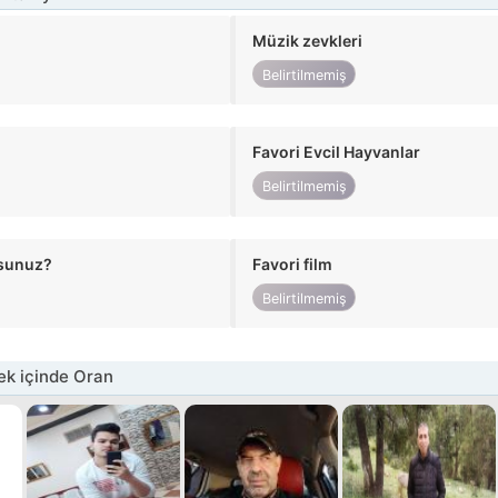
Müzik zevkleri
Belirtilmemiş
Favori Evcil Hayvanlar
Belirtilmemiş
usunuz?
Favori film
Belirtilmemiş
k içinde Oran