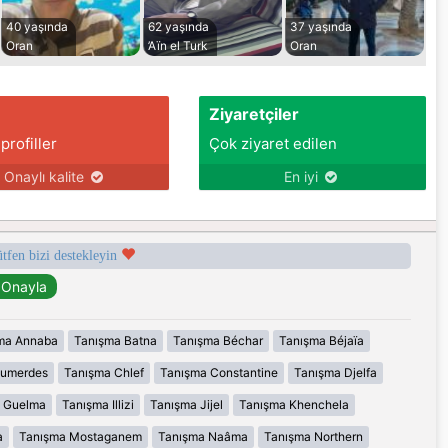
40 yaşında
62 yaşında
37 yaşında
Oran
’Aïn el Turk
Oran
Ziyaretçiler
 profiller
Çok ziyaret edilen
Onaylı kalite
En iyi
ütfen bizi destekleyin
ma Annaba
Tanışma Batna
Tanışma Béchar
Tanışma Béjaïa
oumerdes
Tanışma Chlef
Tanışma Constantine
Tanışma Djelfa
 Guelma
Tanışma Illizi
Tanışma Jijel
Tanışma Khenchela
a
Tanışma Mostaganem
Tanışma Naâma
Tanışma Northern