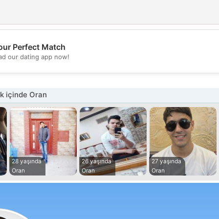
our Perfect Match
💖
d our dating app now!
💕
k içinde Oran
28 yaşında
26 yaşında
27 yaşında
Oran
Oran
Oran