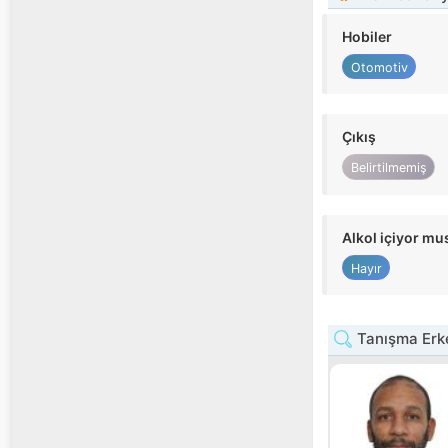
Hobiler
Otomotiv
Çıkış
Belirtilmemiş
Alkol içiyor m
Hayır
Tanışma Erke