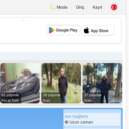
Mode
Giriş
Kayıt
💖
💕
62 yaşında
38 yaşında
37 yaşında
’Aïn el Turk
Oran
Oran
son bağlantı
Uzun zaman