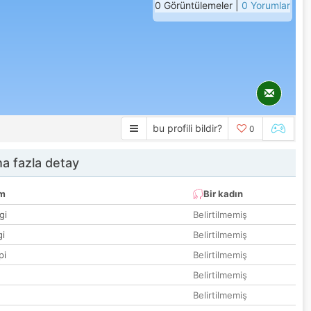
0 Görüntülemeler |
0 Yorumlar
bu profili bildir?
0
a fazla detay
um
Bir kadın
gi
Belirtilmemiş
gi
Belirtilmemiş
pi
Belirtilmemiş
Belirtilmemiş
Belirtilmemiş