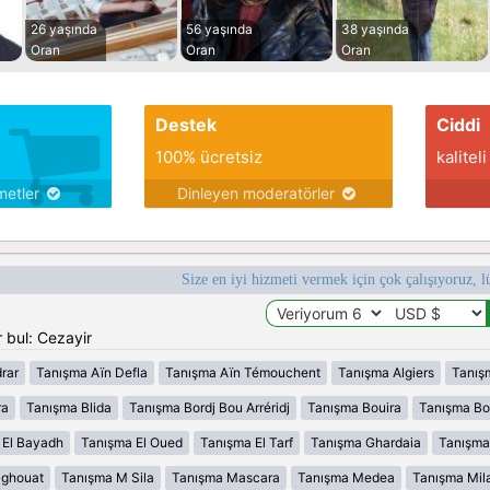
26 yaşında
56 yaşında
38 yaşında
Oran
Oran
Oran
Destek
Ciddi
100% ücretsiz
kaliteli
metler
Dinleyen moderatörler
Size en iyi hizmeti vermek için çok çalışıyoruz, l
 bul: Cezayir
rar
Tanışma Aïn Defla
Tanışma Aïn Témouchent
Tanışma Algiers
Tanış
ra
Tanışma Blida
Tanışma Bordj Bou Arréridj
Tanışma Bouira
Tanışma B
 El Bayadh
Tanışma El Oued
Tanışma El Tarf
Tanışma Ghardaia
Tanışma
aghouat
Tanışma M Sila
Tanışma Mascara
Tanışma Medea
Tanışma Mil