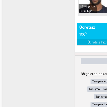
43 yaşında
Bir el Djir
Ücretsiz
%
100
Ücretsiz hiz
Bölgelerde bekar
Tanışma Ad
Tanışma Bisk
Tanışma
Tanışma L