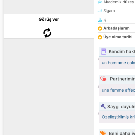
Akademik düzey
Sigara
Görüş ver
İş
Arkadaşlarım
Üye olma tarihi
Kendim hak
un hommme calme
Partnerimin
une femme affec
Saygı duyulm
Özelleştirilmiş kr
Beni daha iy