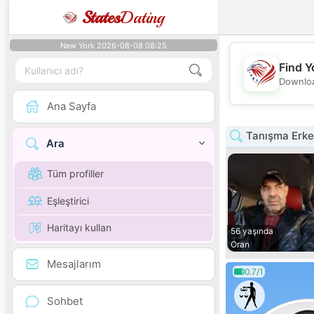
States
Dating
New York 2026-08-08 08:25
Find Y
Downloa
Ana Sayfa
Tanışma Erke
Ara
Tüm profiller
Eşleştirici
Haritayı kullan
56 yaşında
Oran
Mesajlarım
0.7/1
Sohbet