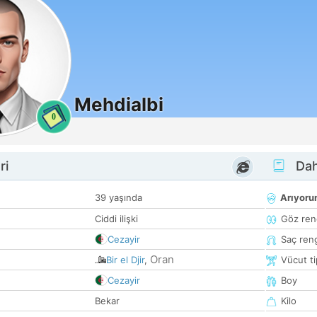
Mehdialbi
0
ri
Dah
39 yaşında
Arıyor
Ciddi ilişki
Göz ren
Cezayir
Saç ren
Oran
Bir el Djir
,
Vücut ti
Cezayir
Boy
Bekar
Kilo