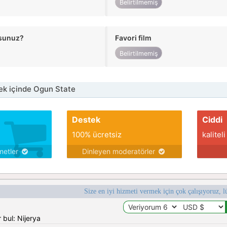
Belirtilmemiş
usunuz?
Favori film
Belirtilmemiş
k içinde Ogun State
Destek
Ciddi
100% ücretsiz
kaliteli
metler
Dinleyen moderatörler
Size en iyi hizmeti vermek için çok çalışıyoruz, l
 bul: Nijerya