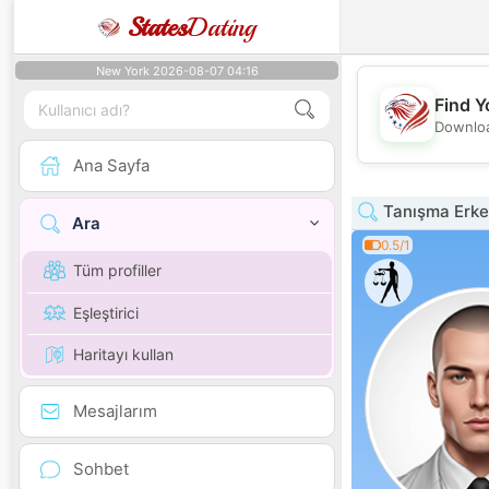
States
Dating
New York 2026-08-07 04:16
Find Y
Downloa
Ana Sayfa
Tanışma Erke
Ara
0.5/1
Tüm profiller
Eşleştirici
Haritayı kullan
Mesajlarım
Sohbet