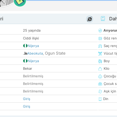
0
ri
Dah
25 yaşında
Arıyor
Ciddi ilişki
Göz ren
Nijerya
Saç ren
Ogun State
Abeokuta
,
Vücut ti
Nijerya
Boy
Bekar
Kilo
Belirtilmemiş
Çocuğu 
Belirtilmemiş
Çocuk sa
Belirtilmemiş
Aşk için
Giriş
Din
Giriş