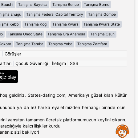
 Bauchi
Tanışma Bayelsa
Tanışma Benue
Tanışma Borno
nışma Enugu
Tanışma Federal Capital Territory
Tanışma Gombe
ışma Kebbi
Tanışma Kogi
Tanışma Kwara
Tanışma Kwara State
do
Tanışma Ondo State
Tanışma Ȯra Anambra
Tanışma Osun
Sokoto
Tanışma Taraba
Tanışma Yobe
Tanışma Zamfara
a
|
Görüşler
artları
|
Çocuk Güvenliği
|
İletişim
|
SSS
hoş geldiniz. States-dating.com, Amerika'yı güzel kılan kültür
'ın ruhunda ya da 50 harika eyaletimizden herhangi birinde olun,
erlerini yansıtan tamamen ücretsiz platformumuzun keyfini çıkarın.
cılığıyla kalıcı ilişkiler kurdu.
Assistance
tınız sizi bekliyor!