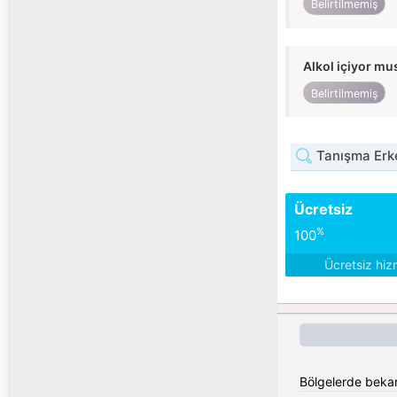
Belirtilmemiş
Alkol içiyor m
Belirtilmemiş
Tanışma Erke
Ücretsiz
%
100
Ücretsiz hiz
Bölgelerde bekar