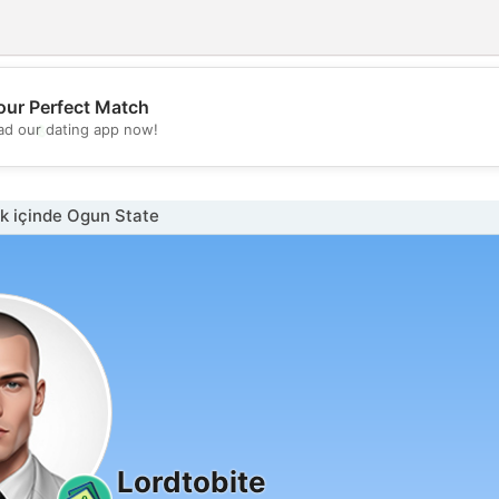
our Perfect Match
💖
d our dating app now!
💕
k içinde Ogun State
Lordtobite