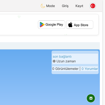
Mode
Giriş
Kayıt
💖
💕
son bağlantı
Uzun zaman
0 Görüntülemeler |
0 Yorumlar