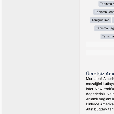
Tanışma 
Tanışma Cros
Tanışma Imo
Tanışma Lag
Tanışma
Ücretsiz Ame
Merhaba! Amerika
mozaiğini kutlaya
İster New York'un
değerlerinizi ve 
Anlamlı bağlantıl
Binlerce Amerikalı
Altın buğday tarl