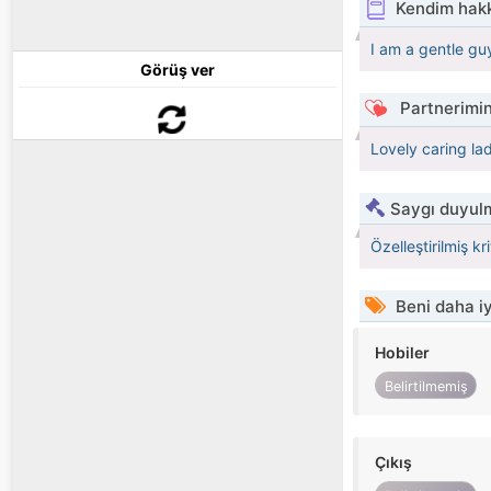
Kendim hak
I am a gentle guy
Görüş ver
Partnerimin
Lovely caring la
Saygı duyulm
Özelleştirilmiş kr
Beni daha iy
Hobiler
Belirtilmemiş
Çıkış