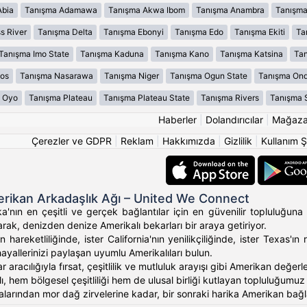
Abia
Tanışma Adamawa
Tanışma Akwa Ibom
Tanışma Anambra
Tanışma
s River
Tanışma Delta
Tanışma Ebonyi
Tanışma Edo
Tanışma Ekiti
Ta
Tanışma Imo State
Tanışma Kaduna
Tanışma Kano
Tanışma Katsina
Tan
os
Tanışma Nasarawa
Tanışma Niger
Tanışma Ogun State
Tanışma On
 Oyo
Tanışma Plateau
Tanışma Plateau State
Tanışma Rivers
Tanışma 
Haberler
|
Dolandırıcılar
|
Mağaz
Çerezler ve GDPR
|
Reklam
|
Hakkımızda
|
Gizlilik
|
Kullanım Ş
rikan Arkadaşlık Ağı – United We Connect
'nın en çeşitli ve gerçek bağlantılar için en güvenilir topluluğuna 
rak, denizden denize Amerikalı bekarları bir araya getiriyor.
 hareketliliğinde, ister California'nın yenilikçiliğinde, ister Texas
hayallerinizi paylaşan uyumlu Amerikalıları bulun.
ar aracılığıyla fırsat, çeşitlilik ve mutluluk arayışı gibi Amerikan değ
, hem bölgesel çeşitliliği hem de ulusal birliği kutlayan topluluğumuz ara
alarından mor dağ zirvelerine kadar, bir sonraki harika Amerikan bağlan