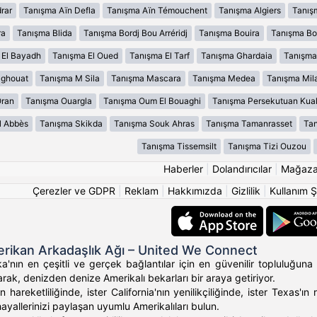
rar
Tanışma Aïn Defla
Tanışma Aïn Témouchent
Tanışma Algiers
Tanış
ra
Tanışma Blida
Tanışma Bordj Bou Arréridj
Tanışma Bouira
Tanışma B
 El Bayadh
Tanışma El Oued
Tanışma El Tarf
Tanışma Ghardaia
Tanışma
aghouat
Tanışma M Sila
Tanışma Mascara
Tanışma Medea
Tanışma Mil
Oran
Tanışma Ouargla
Tanışma Oum El Bouaghi
Tanışma Persekutuan Kua
l Abbès
Tanışma Skikda
Tanışma Souk Ahras
Tanışma Tamanrasset
Tan
Tanışma Tissemsilt
Tanışma Tizi Ouzou
Haberler
|
Dolandırıcılar
|
Mağaz
Çerezler ve GDPR
|
Reklam
|
Hakkımızda
|
Gizlilik
|
Kullanım Ş
rikan Arkadaşlık Ağı – United We Connect
'nın en çeşitli ve gerçek bağlantılar için en güvenilir topluluğuna 
rak, denizden denize Amerikalı bekarları bir araya getiriyor.
 hareketliliğinde, ister California'nın yenilikçiliğinde, ister Texas
hayallerinizi paylaşan uyumlu Amerikalıları bulun.