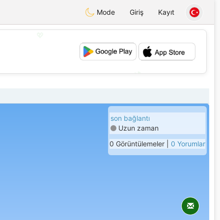
Mode
Giriş
Kayıt
💖
💕
son bağlantı
Uzun zaman
0 Görüntülemeler |
0 Yorumlar