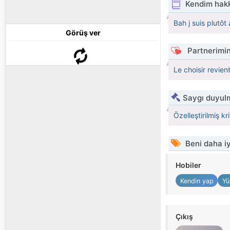
Kendim hak
Bah j suis plutôt
Görüş ver
Partnerimin
Le choisir revien
Saygı duyulm
Özelleştirilmiş kr
Beni daha iy
Hobiler
Kendin yap
Yü
Çıkış