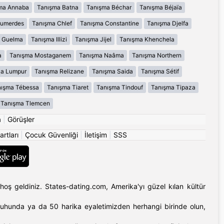
ma Annaba
Tanışma Batna
Tanışma Béchar
Tanışma Béjaïa
oumerdes
Tanışma Chlef
Tanışma Constantine
Tanışma Djelfa
 Guelma
Tanışma Illizi
Tanışma Jijel
Tanışma Khenchela
a
Tanışma Mostaganem
Tanışma Naâma
Tanışma Northern
la Lumpur
Tanışma Relizane
Tanışma Saida
Tanışma Sétif
ışma Tébessa
Tanışma Tiaret
Tanışma Tindouf
Tanışma Tipaza
Tanışma Tlemcen
a
|
Görüşler
artları
|
Çocuk Güvenliği
|
İletişim
|
SSS
hoş geldiniz. States-dating.com, Amerika'yı güzel kılan kültür
'ın ruhunda ya da 50 harika eyaletimizden herhangi birinde olun,