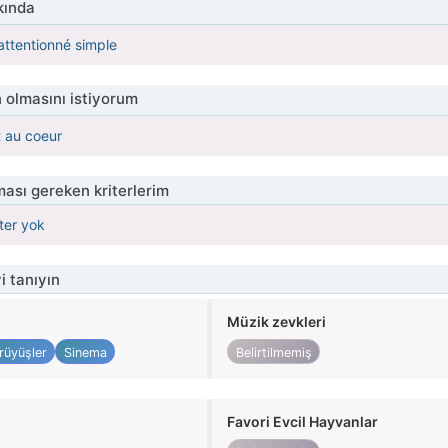
kında
 attentionné simple
 olmasını istiyorum
t au coeur
ası gereken kriterlerim
iter yok
i tanıyın
Müzik zevkleri
rüyüşler
Sinema
Belirtilmemiş
Favori Evcil Hayvanlar