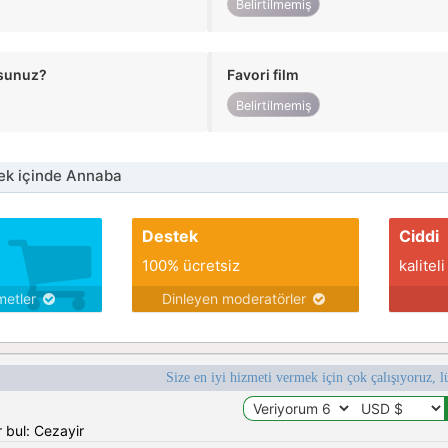
Belirtilmemiş
usunuz?
Favori film
Belirtilmemiş
ek içinde Annaba
Destek
Ciddi
100% ücretsiz
kaliteli
metler
Dinleyen moderatörler
Size en iyi hizmeti vermek için çok çalışıyoruz, l
 bul: Cezayir