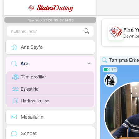
States
Dating
New York 2026-08-07 14:33
Find Y
Downloa
Ana Sayfa
Tanışma Erke
Ara
0.7/1
Tüm profiller
Eşleştirici
Haritayı kullan
Mesajlarım
Sohbet