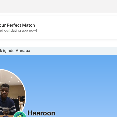
our Perfect Match
💖
d our dating app now!
💕
k içinde Annaba
Haaroon