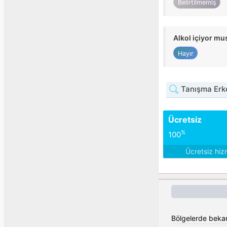
Belirtilmemiş
Alkol içiyor m
Hayır
Tanışma Erk
Ücretsiz
%
100
Ücretsiz hiz
Bölgelerde bekar