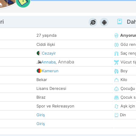
1
ri
Dah
27 yaşında
Arıyor
Ciddi ilişki
Göz ren
Cezayir
Saç ren
Annaba
Annaba
,
Vücut ti
Kamerun
Boy
Bekar
Kilo
Lisans Derecesi
Çocuğu 
Biraz
Çocuk sa
Spor ve Rekreasyon
Aşk için
Giriş
Din
Giriş