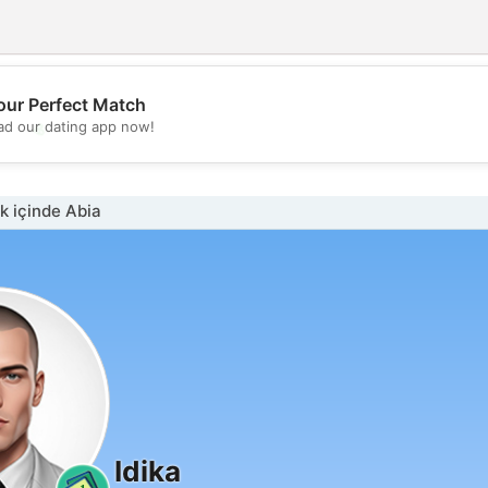
our Perfect Match
💖
d our dating app now!
💕
 içinde Abia
Idika