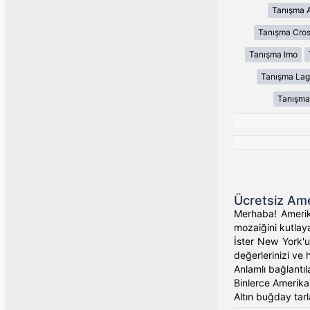
Tanışma 
Tanışma Cros
Tanışma Imo
Tanışma Lag
Tanışma
Ücretsiz Ame
Merhaba! Amerika
mozaiğini kutlaya
İster New York'un
değerlerinizi ve 
Anlamlı bağlantıl
Binlerce Amerikalı
Altın buğday tarl