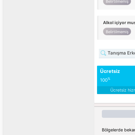
Belirtilmemiş
Alkol içiyor m
Belirtilmemiş
Tanışma Erke
Ücretsiz
%
100
Ücretsiz hiz
Bölgelerde bekar