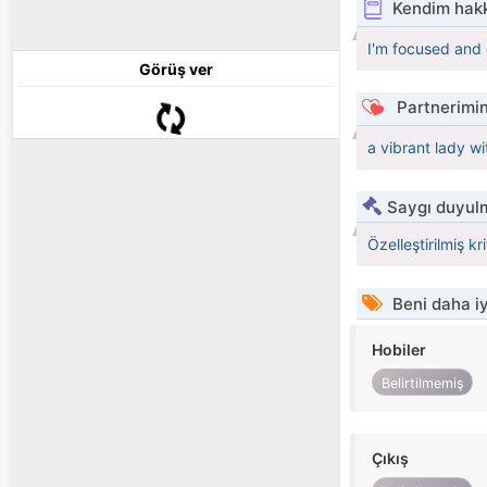
Kendim hak
I'm focused and 
Görüş ver
Partnerimin
a vibrant lady w
Saygı duyulm
Özelleştirilmiş kr
Beni daha iy
Hobiler
Belirtilmemiş
Çıkış