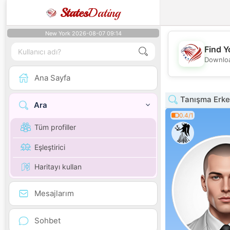
States
Dating
New York 2026-08-07 09:14
Find Y
Downloa
Ana Sayfa
Tanışma Erkek
Ara
0.4/1
Tüm profiller
Eşleştirici
Haritayı kullan
Mesajlarım
Sohbet