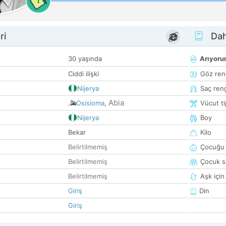
1
ri
Dah
30 yaşında
Arıyor
Ciddi ilişki
Göz ren
Nijerya
Saç ren
Abia
Osisioma
,
Vücut ti
Nijerya
Boy
Bekar
Kilo
Belirtilmemiş
Çocuğu 
Belirtilmemiş
Çocuk sa
Belirtilmemiş
Aşk için
Giriş
Din
Giriş