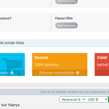
Belirtilmemiş
usunuz?
Favori film
Belirtilmemiş
k içinde Abia
Destek
Ciddi
100% ücretsiz
kaliteli
metler
Dinleyen moderatörler
Size en iyi hizmeti vermek için çok çalışıyoruz, l
 bul: Nijerya