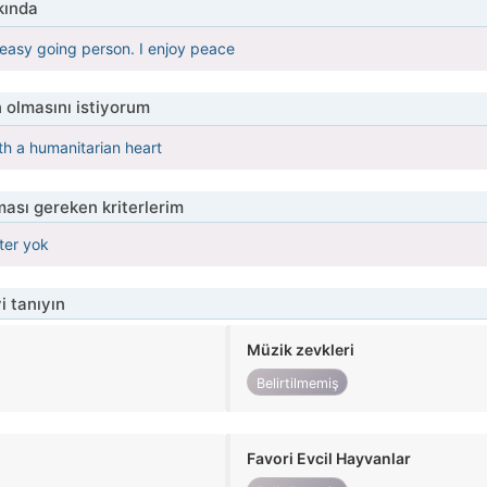
kında
easy going person. I enjoy peace
 olmasını istiyorum
ith a humanitarian heart
ası gereken kriterlerim
iter yok
i tanıyın
Müzik zevkleri
Belirtilmemiş
Favori Evcil Hayvanlar