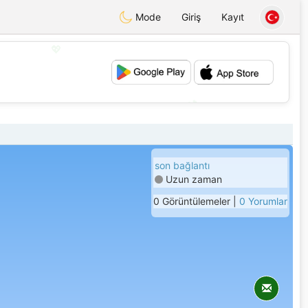
Mode
Giriş
Kayıt
💖
💕
son bağlantı
Uzun zaman
0 Görüntülemeler |
0 Yorumlar