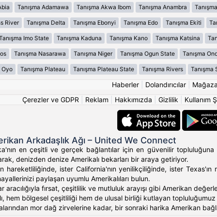
Abia
Tanışma Adamawa
Tanışma Akwa Ibom
Tanışma Anambra
Tanışma
s River
Tanışma Delta
Tanışma Ebonyi
Tanışma Edo
Tanışma Ekiti
Ta
Tanışma Imo State
Tanışma Kaduna
Tanışma Kano
Tanışma Katsina
Tan
os
Tanışma Nasarawa
Tanışma Niger
Tanışma Ogun State
Tanışma On
 Oyo
Tanışma Plateau
Tanışma Plateau State
Tanışma Rivers
Tanışma 
Haberler
|
Dolandırıcılar
|
Mağaz
Çerezler ve GDPR
|
Reklam
|
Hakkımızda
|
Gizlilik
|
Kullanım Ş
rikan Arkadaşlık Ağı – United We Connect
'nın en çeşitli ve gerçek bağlantılar için en güvenilir topluluğuna 
rak, denizden denize Amerikalı bekarları bir araya getiriyor.
 hareketliliğinde, ister California'nın yenilikçiliğinde, ister Texas
hayallerinizi paylaşan uyumlu Amerikalıları bulun.
ar aracılığıyla fırsat, çeşitlilik ve mutluluk arayışı gibi Amerikan değ
, hem bölgesel çeşitliliği hem de ulusal birliği kutlayan topluluğumuz ara
alarından mor dağ zirvelerine kadar, bir sonraki harika Amerikan bağlan