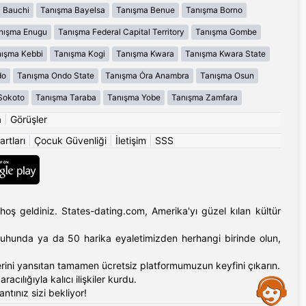
 Bauchi
Tanışma Bayelsa
Tanışma Benue
Tanışma Borno
nışma Enugu
Tanışma Federal Capital Territory
Tanışma Gombe
ışma Kebbi
Tanışma Kogi
Tanışma Kwara
Tanışma Kwara State
do
Tanışma Ondo State
Tanışma Ȯra Anambra
Tanışma Osun
Sokoto
Tanışma Taraba
Tanışma Yobe
Tanışma Zamfara
a
|
Görüşler
artları
|
Çocuk Güvenliği
|
İletişim
|
SSS
hoş geldiniz. States-dating.com, Amerika'yı güzel kılan kültür
'ın ruhunda ya da 50 harika eyaletimizden herhangi birinde olun,
erlerini yansıtan tamamen ücretsiz platformumuzun keyfini çıkarın.
cılığıyla kalıcı ilişkiler kurdu.
Assistance
tınız sizi bekliyor!