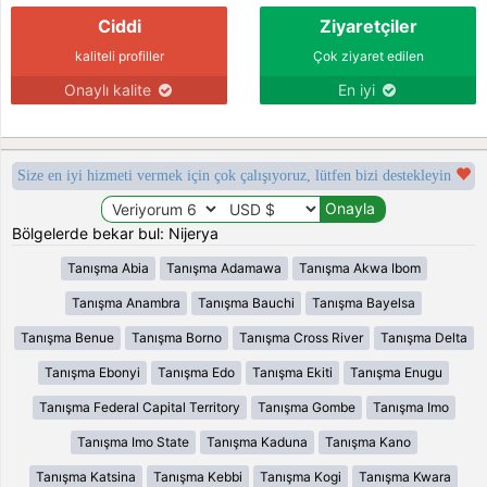
Ciddi
Ziyaretçiler
kaliteli profiller
Çok ziyaret edilen
Onaylı kalite
En iyi
Size en iyi hizmeti vermek için çok çalışıyoruz, lütfen bizi destekleyin
Bölgelerde bekar bul: Nijerya
Tanışma Abia
Tanışma Adamawa
Tanışma Akwa Ibom
Tanışma Anambra
Tanışma Bauchi
Tanışma Bayelsa
Tanışma Benue
Tanışma Borno
Tanışma Cross River
Tanışma Delta
Tanışma Ebonyi
Tanışma Edo
Tanışma Ekiti
Tanışma Enugu
Tanışma Federal Capital Territory
Tanışma Gombe
Tanışma Imo
Tanışma Imo State
Tanışma Kaduna
Tanışma Kano
Tanışma Katsina
Tanışma Kebbi
Tanışma Kogi
Tanışma Kwara