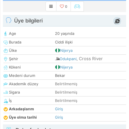
0
Üye bilgileri
Age
20 yaşında
Burada
Ciddi ilişki
Ülke
Nijerya
Cross River
Şehir
Odukpani
,
Kökeni
Nijerya
Medeni durum
Bekar
Akademik düzey
Belirtilmemiş
Sigara
Belirtilmemiş
İş
Belirtilmemiş
Arkadaşlarım
Giriş
Üye olma tarihi
Giriş