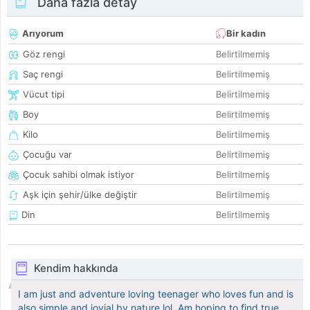
Daha fazla detay
Arıyorum
Bir kadın
Göz rengi
Belirtilmemiş
Saç rengi
Belirtilmemiş
Vücut tipi
Belirtilmemiş
Boy
Belirtilmemiş
Kilo
Belirtilmemiş
Çocuğu var
Belirtilmemiş
Çocuk sahibi olmak istiyor
Belirtilmemiş
Aşk için şehir/ülke değiştir
Belirtilmemiş
Din
Belirtilmemiş
Kendim hakkında
I am just and adventure loving teenager who loves fun and is
also simple and jovial by nature lol. Am hoping to find true