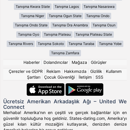
Tanışma Kwara State
Tanışma Lagos
Tanışma Nasarawa
Tanışma Niger
Tanışma Ogun State
Tanışma Ondo
Tanışma Ondo State
Tanışma Ȯra Anambra
Tanışma Osun
Tanışma Oyo
Tanışma Plateau
Tanışma Plateau State
Tanışma Rivers
Tanışma Sokoto
Tanışma Taraba
Tanışma Yobe
Tanışma Zamfara
Haberler
|
Dolandırıcılar
|
Mağaza
|
Görüşler
Çerezler ve GDPR
|
Reklam
|
Hakkımızda
|
Gizlilik
|
Kullanım
Şartları
|
Çocuk Güvenliği
|
İletişim
|
SSS
Ücretsiz Amerikan Arkadaşlık Ağı – United We
Connect
Merhaba! Amerika'nın en çeşitli ve gerçek bağlantılar için en
güvenilir topluluğuna hoş geldiniz. States-dating.com, Amerika'yı
güzel kılan kültür mozaiğini kutlayarak, denizden denize
Amerikalı bekarları bir araya getiriyor.