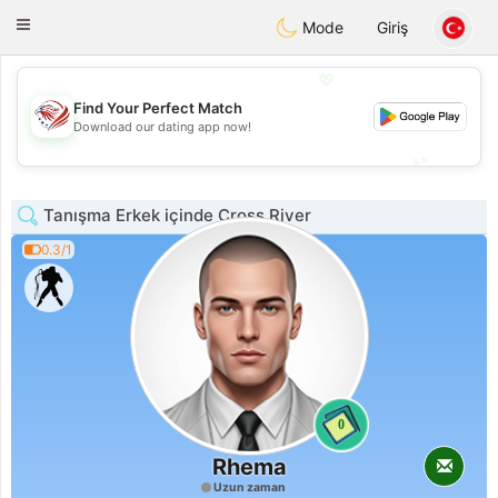
States
Dating
Toggle
Mode
Giriş
navigation
💖
Find Your Perfect Match
💖
Download our dating app now!
💕
💕
Tanışma Erkek içinde Cross River
0.3/1
0
Rhema
Uzun zaman