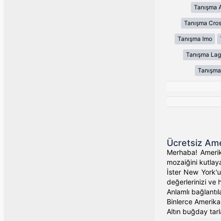
Tanışma 
Tanışma Cros
Tanışma Imo
Tanışma Lag
Tanışma
Ücretsiz Ame
Merhaba! Amerika
mozaiğini kutlaya
İster New York'un
değerlerinizi ve 
Anlamlı bağlantıl
Binlerce Amerikalı
Altın buğday tarl