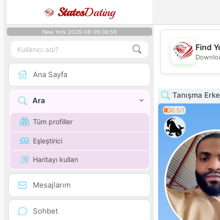
States
Dating
New York 2026-08-09 08:56
Find Y
Downloa
Ana Sayfa
Tanışma Erke
Ara
0.5/1
Tüm profiller
Eşleştirici
Haritayı kullan
Mesajlarım
Sohbet