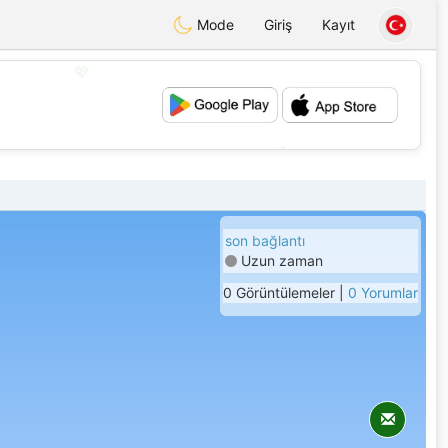
Mode
Giriş
Kayıt
💖
💕
son bağlantı
Uzun zaman
0 Görüntülemeler |
0 Yorumlar