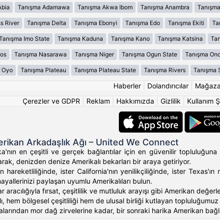
Abia
Tanışma Adamawa
Tanışma Akwa Ibom
Tanışma Anambra
Tanışma
s River
Tanışma Delta
Tanışma Ebonyi
Tanışma Edo
Tanışma Ekiti
Ta
Tanışma Imo State
Tanışma Kaduna
Tanışma Kano
Tanışma Katsina
Tan
os
Tanışma Nasarawa
Tanışma Niger
Tanışma Ogun State
Tanışma On
 Oyo
Tanışma Plateau
Tanışma Plateau State
Tanışma Rivers
Tanışma 
Haberler
|
Dolandırıcılar
|
Mağaz
Çerezler ve GDPR
|
Reklam
|
Hakkımızda
|
Gizlilik
|
Kullanım Ş
rikan Arkadaşlık Ağı – United We Connect
'nın en çeşitli ve gerçek bağlantılar için en güvenilir topluluğuna 
rak, denizden denize Amerikalı bekarları bir araya getiriyor.
 hareketliliğinde, ister California'nın yenilikçiliğinde, ister Texas
hayallerinizi paylaşan uyumlu Amerikalıları bulun.
ar aracılığıyla fırsat, çeşitlilik ve mutluluk arayışı gibi Amerikan değ
, hem bölgesel çeşitliliği hem de ulusal birliği kutlayan topluluğumuz ara
alarından mor dağ zirvelerine kadar, bir sonraki harika Amerikan bağlan