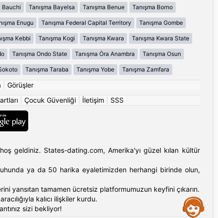
 Bauchi
Tanışma Bayelsa
Tanışma Benue
Tanışma Borno
nışma Enugu
Tanışma Federal Capital Territory
Tanışma Gombe
ışma Kebbi
Tanışma Kogi
Tanışma Kwara
Tanışma Kwara State
do
Tanışma Ondo State
Tanışma Ȯra Anambra
Tanışma Osun
Sokoto
Tanışma Taraba
Tanışma Yobe
Tanışma Zamfara
a
|
Görüşler
artları
|
Çocuk Güvenliği
|
İletişim
|
SSS
hoş geldiniz. States-dating.com, Amerika'yı güzel kılan kültür
'ın ruhunda ya da 50 harika eyaletimizden herhangi birinde olun,
erlerini yansıtan tamamen ücretsiz platformumuzun keyfini çıkarın.
cılığıyla kalıcı ilişkiler kurdu.
Assistance
tınız sizi bekliyor!