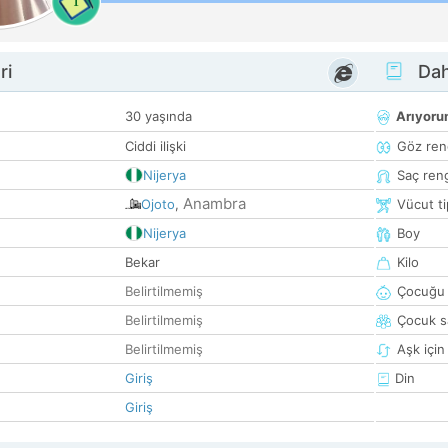
1
ri
Dah
30 yaşında
Arıyor
Ciddi ilişki
Göz ren
Nijerya
Saç ren
Anambra
Ojoto
,
Vücut ti
Nijerya
Boy
Bekar
Kilo
Belirtilmemiş
Çocuğu 
Belirtilmemiş
Çocuk sa
Belirtilmemiş
Aşk için
Giriş
Din
Giriş