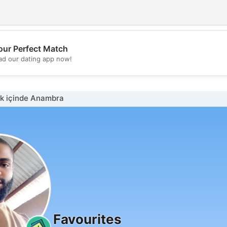
our Perfect Match
💖
d our dating app now!
💕
k içinde Anambra
Favourites