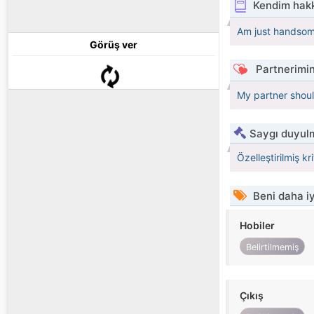
Kendim hak
Am just handsom
Görüş ver
Partnerimin
My partner shoul
Saygı duyulm
Özelleştirilmiş kr
Beni daha iy
Hobiler
Belirtilmemiş
Çıkış