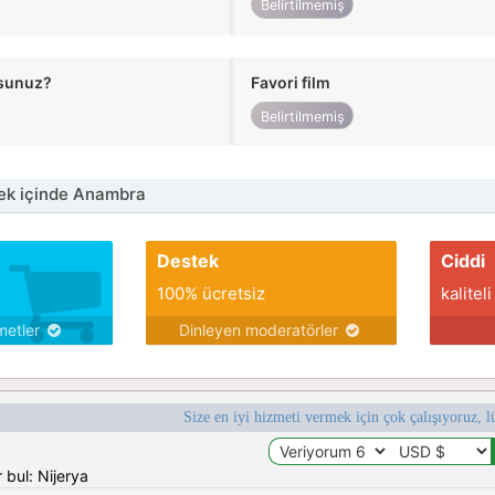
Belirtilmemiş
usunuz?
Favori film
Belirtilmemiş
ek içinde Anambra
Destek
Ciddi
100% ücretsiz
kaliteli
metler
Dinleyen moderatörler
Size en iyi hizmeti vermek için çok çalışıyoruz, l
 bul: Nijerya