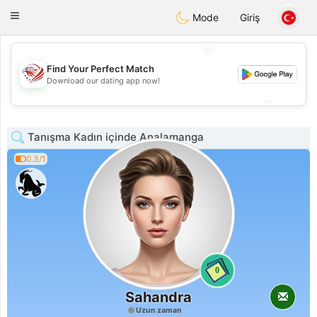
States
Dating
Toggle
Mode
Giriş
navigation
💖
Find Your Perfect Match
💖
Download our dating app now!
💕
💕
Tanışma Kadın içinde Analamanga
0.3/1
0
Sahandra
Uzun zaman