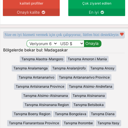
kaliteli profiller
Çok ziyaret edilen
Onaylı kalite
En iyi
Size en iyi hizmeti vermek için çok çalışıyoruz, lütfen bizi destekleyin
Bölgelerde bekar bul: Madagaskar
Tanışma Alaotra-Mangoro
Tanışma Amoron i Mania
Tanışma Analamanga
Tanışma Analanjirofo
Tanışma Anosy
Tanışma Antananarivo
Tanışma Antananarivo Province
Tanışma Antsiranana Province
Tanışma Atsimo-Andrefana
Tanışma Atsimo-Atsinanana
Tanışma Atsinanana
Tanışma Atsinanana Region
Tanışma Betsiboka
Tanışma Boeny Region
Tanışma Bongolava
Tanışma Diana
Tanışma Fianarantsoa Province
Tanışma Ihorombe
Tanışma Itasy