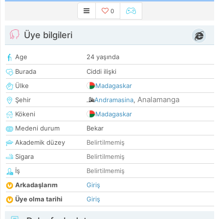
0
Üye bilgileri
Age
24 yaşında
Burada
Ciddi ilişki
Ülke
Madagaskar
Analamanga
Şehir
Andramasina
,
Kökeni
Madagaskar
Medeni durum
Bekar
Akademik düzey
Belirtilmemiş
Sigara
Belirtilmemiş
İş
Belirtilmemiş
Arkadaşlarım
Giriş
Üye olma tarihi
Giriş