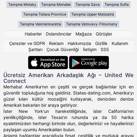
Tanışma Melaky
Tanışma Menabe
Tanışma Sava
Tanışma Sofia
Tanışma Toliara Province
Tanışma Upper Matsiatra
Tanışma Vakinankaratra
Tanışma Vatovavy-Fitovinany
Haberler
|
Dolandırıcılar
|
Mağaza
|
Görüşler
Çerezler ve GDPR
|
Reklam
|
Hakkımızda
|
Gizlilik
|
Kullanım
Şartları
|
Çocuk Güvenliği
|
İletişim
|
SSS
Ücretsiz Amerikan Arkadaşlık Ağı – United We
Connect
Merhaba! Amerika'nın en çeşitli ve gerçek bağlantılar için en
güvenilir topluluğuna hoş geldiniz. States-dating.com, Amerika'yı
güzel kılan kültür mozaiğini kutlayarak, denizden denize
Amerikalı bekarları bir araya getiriyor.
İster New York'un hareketliliğinde, ister California'nın
yenilikçiliğinde, ister Texas'ın ruhunda ya da 50 harika
eyaletimizden herhangi birinde olun, değerlerinizi ve hayallerinizi
paylaşan uyumlu Amerikalıları bulun.
Anlamlı bağlantılar aracılığıyla fırsat, çeşitlilik ve mutluluk arayışı