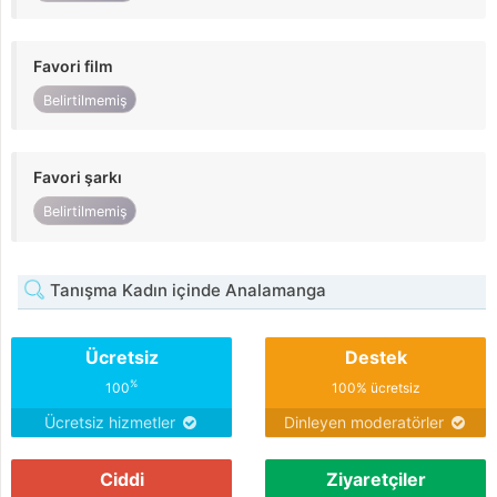
Favori film
Belirtilmemiş
Favori şarkı
Belirtilmemiş
Tanışma Kadın içinde Analamanga
Ücretsiz
Destek
%
100
100% ücretsiz
Ücretsiz hizmetler
Dinleyen moderatörler
Ciddi
Ziyaretçiler