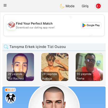
States
Dating
Toggle
Mode
Giriş
navigation
💖
Find Your Perfect Match
💖
Download our dating app now!
💕
💕
Tanışma Erkek içinde Tizi Ouzou
26 yaşında
28 yaşında
55 yaşında
Tizi Rached
Azazga
Freha
0.6/1