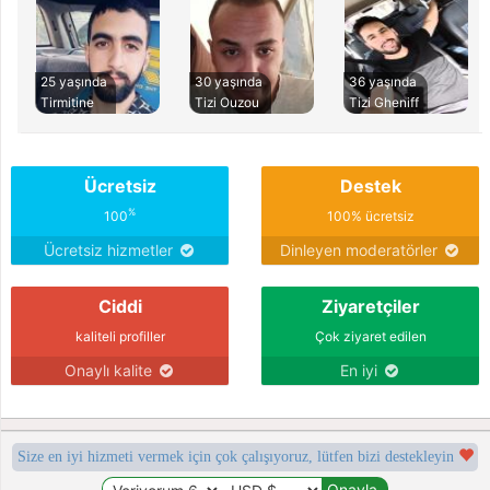
25 yaşında
30 yaşında
36 yaşında
Tirmitine
Tizi Ouzou
Tizi Gheniff
Ücretsiz
Destek
%
100
100% ücretsiz
Ücretsiz hizmetler
Dinleyen moderatörler
Ciddi
Ziyaretçiler
kaliteli profiller
Çok ziyaret edilen
Onaylı kalite
En iyi
Size en iyi hizmeti vermek için çok çalışıyoruz, lütfen bizi destekleyin