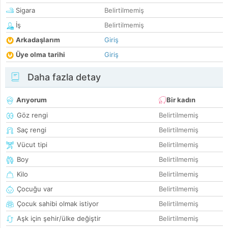
Sigara
Belirtilmemiş
İş
Belirtilmemiş
Arkadaşlarım
Giriş
Üye olma tarihi
Giriş
Daha fazla detay
Arıyorum
Bir kadın
Göz rengi
Belirtilmemiş
Saç rengi
Belirtilmemiş
Vücut tipi
Belirtilmemiş
Boy
Belirtilmemiş
Kilo
Belirtilmemiş
Çocuğu var
Belirtilmemiş
Çocuk sahibi olmak istiyor
Belirtilmemiş
Aşk için şehir/ülke değiştir
Belirtilmemiş