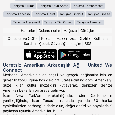
Tanışma Skikda
Tanışma Souk Ahras
Tanışma Tamanrasset
Tanışma Tébessa
Tanışma Tiaret
Tanışma Tindouf
Tanışma Tipaza
Tanışma Tissemsilt
Tanışma Tizi Ouzou
Tanışma Tlemcen
Haberler
|
Dolandırıcılar
|
Mağaza
|
Görüşler
Çerezler ve GDPR
|
Reklam
|
Hakkımızda
|
Gizlilik
|
Kullanım
Şartları
|
Çocuk Güvenliği
|
İletişim
|
SSS
Ücretsiz Amerikan Arkadaşlık Ağı – United We
Connect
Merhaba! Amerika'nın en çeşitli ve gerçek bağlantılar için en
güvenilir topluluğuna hoş geldiniz. States-dating.com, Amerika'yı
güzel kılan kültür mozaiğini kutlayarak, denizden denize
Amerikalı bekarları bir araya getiriyor.
İster New York'un hareketliliğinde, ister California'nın
yenilikçiliğinde, ister Texas'ın ruhunda ya da 50 harika
eyaletimizden herhangi birinde olun, değerlerinizi ve hayallerinizi
paylaşan uyumlu Amerikalıları bulun.