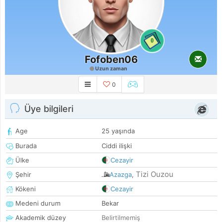
0
Fofoben06
Uzun zaman
0
Üye bilgileri
Age
25 yaşında
Burada
Ciddi ilişki
Ülke
Cezayir
Tizi Ouzou
Şehir
Azazga
,
Kökeni
Cezayir
Medeni durum
Bekar
Akademik düzey
Belirtilmemiş