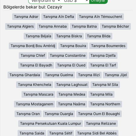
Bölgelerde bekar bul: Cezayir
Tanışma Adrar
Tanışma Aïn Defla
Tanışma Aïn Témouchent
Tanışma Algiers
Tanışma Annaba
Tanışma Batna
Tanışma Béchar
Tanışma Béjaïa
Tanışma Biskra
Tanışma Blida
Tanışma Bordj Bou Arréridj
Tanışma Bouira
Tanışma Boumerdes
Tanışma Chlef
Tanışma Constantine
Tanışma Djelfa
Tanışma El Bayadh
Tanışma El Oued
Tanışma El Tarf
Tanışma Ghardaia
Tanışma Guelma
Tanışma Illizi
Tanışma Jijel
Tanışma Khenchela
Tanışma Laghouat
Tanışma M Sila
Tanışma Mascara
Tanışma Medea
Tanışma Mila
Tanışma Mostaganem
Tanışma Naâma
Tanışma Northern
Tanışma Oran
Tanışma Ouargla
Tanışma Oum El Bouaghi
Tanışma Persekutuan Kuala Lumpur
Tanışma Relizane
Tanışma Saida
Tanışma Sétif
Tanışma Sidi Bel Abbès