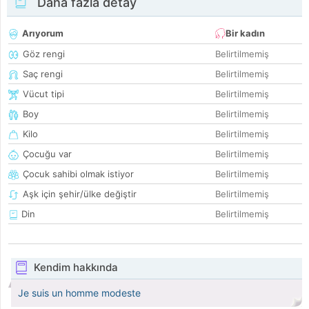
Daha fazla detay
Arıyorum
Bir kadın
Göz rengi
Belirtilmemiş
Saç rengi
Belirtilmemiş
Vücut tipi
Belirtilmemiş
Boy
Belirtilmemiş
Kilo
Belirtilmemiş
Çocuğu var
Belirtilmemiş
Çocuk sahibi olmak istiyor
Belirtilmemiş
Aşk için şehir/ülke değiştir
Belirtilmemiş
Din
Belirtilmemiş
Kendim hakkında
Je suis un homme modeste