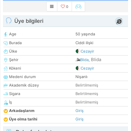
0
Üye bilgileri
Age
50 yaşında
Burada
Ciddi ilişki
Ülke
Cezayir
Blida
Şehir
Blida
,
Kökeni
Cezayir
Medeni durum
Nişanlı
Akademik düzey
Belirtilmemiş
Sigara
Belirtilmemiş
İş
Belirtilmemiş
Arkadaşlarım
Giriş
Üye olma tarihi
Giriş