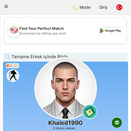
States
Dating
Toggle
Mode
Giriş
navigation
💖
Find Your Perfect Match
💕
Download our dating app now!
💕
💖
Tanışma Erkek içinde Blida
0.6/1
0
Khaled1990
Uzun zaman