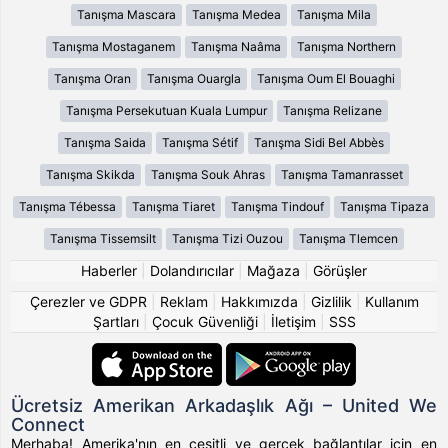
Tanışma Mascara
Tanışma Medea
Tanışma Mila
Tanışma Mostaganem
Tanışma Naâma
Tanışma Northern
Tanışma Oran
Tanışma Ouargla
Tanışma Oum El Bouaghi
Tanışma Persekutuan Kuala Lumpur
Tanışma Relizane
Tanışma Saida
Tanışma Sétif
Tanışma Sidi Bel Abbès
Tanışma Skikda
Tanışma Souk Ahras
Tanışma Tamanrasset
Tanışma Tébessa
Tanışma Tiaret
Tanışma Tindouf
Tanışma Tipaza
Tanışma Tissemsilt
Tanışma Tizi Ouzou
Tanışma Tlemcen
Haberler
|
Dolandırıcılar
|
Mağaza
|
Görüşler
Çerezler ve GDPR
|
Reklam
|
Hakkımızda
|
Gizlilik
|
Kullanım
Şartları
|
Çocuk Güvenliği
|
İletişim
|
SSS
Ücretsiz Amerikan Arkadaşlık Ağı – United We
Connect
Merhaba! Amerika'nın en çeşitli ve gerçek bağlantılar için en