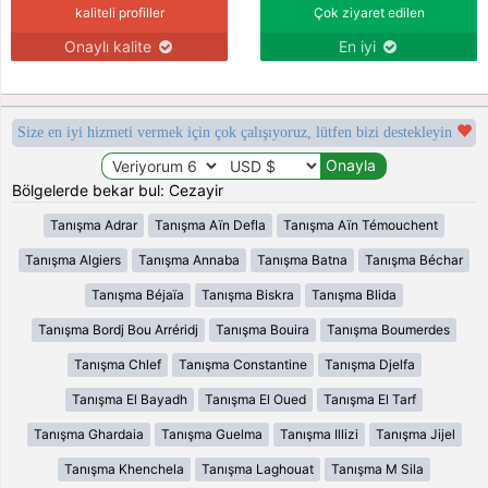
kaliteli profiller
Çok ziyaret edilen
Onaylı kalite
En iyi
Size en iyi hizmeti vermek için çok çalışıyoruz, lütfen bizi destekleyin
Bölgelerde bekar bul: Cezayir
Tanışma Adrar
Tanışma Aïn Defla
Tanışma Aïn Témouchent
Tanışma Algiers
Tanışma Annaba
Tanışma Batna
Tanışma Béchar
Tanışma Béjaïa
Tanışma Biskra
Tanışma Blida
Tanışma Bordj Bou Arréridj
Tanışma Bouira
Tanışma Boumerdes
Tanışma Chlef
Tanışma Constantine
Tanışma Djelfa
Tanışma El Bayadh
Tanışma El Oued
Tanışma El Tarf
Tanışma Ghardaia
Tanışma Guelma
Tanışma Illizi
Tanışma Jijel
Tanışma Khenchela
Tanışma Laghouat
Tanışma M Sila