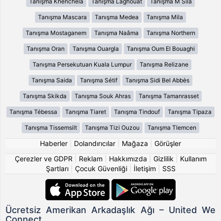
Tanışma Khenchela
Tanışma Laghouat
Tanışma M Sila
Tanışma Mascara
Tanışma Medea
Tanışma Mila
Tanışma Mostaganem
Tanışma Naâma
Tanışma Northern
Tanışma Oran
Tanışma Ouargla
Tanışma Oum El Bouaghi
Tanışma Persekutuan Kuala Lumpur
Tanışma Relizane
Tanışma Saida
Tanışma Sétif
Tanışma Sidi Bel Abbès
Tanışma Skikda
Tanışma Souk Ahras
Tanışma Tamanrasset
Tanışma Tébessa
Tanışma Tiaret
Tanışma Tindouf
Tanışma Tipaza
Tanışma Tissemsilt
Tanışma Tizi Ouzou
Tanışma Tlemcen
Haberler
|
Dolandırıcılar
|
Mağaza
|
Görüşler
Çerezler ve GDPR
|
Reklam
|
Hakkımızda
|
Gizlilik
|
Kullanım
Şartları
|
Çocuk Güvenliği
|
İletişim
|
SSS
Ücretsiz Amerikan Arkadaşlık Ağı – United We
Connect