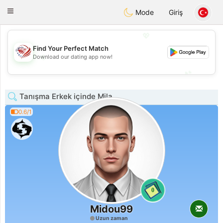
States
Dating
Toggle
Mode
Giriş
navigation
💖
Find Your Perfect Match
💖
Download our dating app now!
💕
💕
Tanışma Erkek içinde Mila
0.6/1
0
Midou99
Uzun zaman