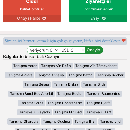
Ciddi
Ziyaretçiler
kaliteli profiller
Çok ziyaret edilen
Onaylı kalite
En iyi
Size en iyi hizmeti vermek için çok çalışıyoruz, lütfen bizi destekleyin
Bölgelerde bekar bul: Cezayir
Tanışma Adrar
Tanışma Aïn Defla
Tanışma Aïn Témouchent
Tanışma Algiers
Tanışma Annaba
Tanışma Batna
Tanışma Béchar
Tanışma Béjaïa
Tanışma Biskra
Tanışma Blida
Tanışma Bordj Bou Arréridj
Tanışma Bouira
Tanışma Boumerdes
Tanışma Chlef
Tanışma Constantine
Tanışma Djelfa
Tanışma El Bayadh
Tanışma El Oued
Tanışma El Tarf
Tanışma Ghardaia
Tanışma Guelma
Tanışma Illizi
Tanışma Jijel