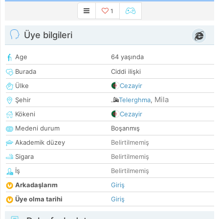
1
Üye bilgileri
Age
64 yaşında
Burada
Ciddi ilişki
Ülke
Cezayir
Mila
Şehir
Telerghma
,
Kökeni
Cezayir
Medeni durum
Boşanmış
Akademik düzey
Belirtilmemiş
Sigara
Belirtilmemiş
İş
Belirtilmemiş
Arkadaşlarım
Giriş
Üye olma tarihi
Giriş