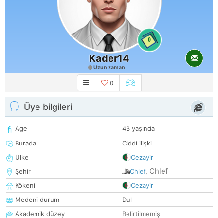
0
Kader14
Uzun zaman
0
Üye bilgileri
Age
43 yaşında
Burada
Ciddi ilişki
Ülke
Cezayir
Chlef
Şehir
Chlef
,
Kökeni
Cezayir
Medeni durum
Dul
Akademik düzey
Belirtilmemiş