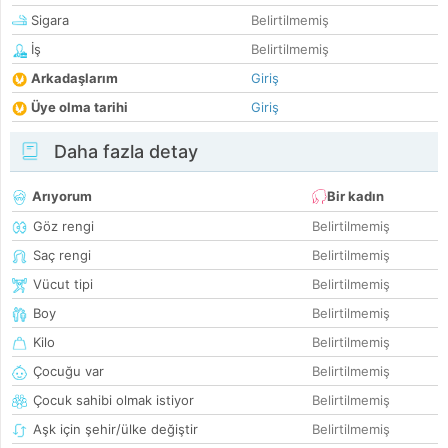
Sigara
Belirtilmemiş
İş
Belirtilmemiş
Arkadaşlarım
Giriş
Üye olma tarihi
Giriş
Daha fazla detay
Arıyorum
Bir kadın
Göz rengi
Belirtilmemiş
Saç rengi
Belirtilmemiş
Vücut tipi
Belirtilmemiş
Boy
Belirtilmemiş
Kilo
Belirtilmemiş
Çocuğu var
Belirtilmemiş
Çocuk sahibi olmak istiyor
Belirtilmemiş
Aşk için şehir/ülke değiştir
Belirtilmemiş