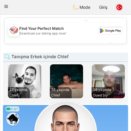
States
Dating
Toggle
Mode
Giriş
navigation
💖
Find Your Perfect Match
💖
Download our dating app now!
💕
💕
Tanışma Erkek içinde Chlef
37 yaşında
38 yaşında
36 yaşında
Chlef
Chlef
Oued Sly
0.8/1