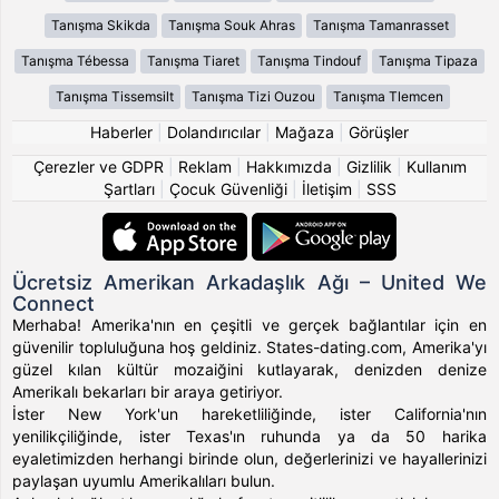
Tanışma Skikda
Tanışma Souk Ahras
Tanışma Tamanrasset
Tanışma Tébessa
Tanışma Tiaret
Tanışma Tindouf
Tanışma Tipaza
Tanışma Tissemsilt
Tanışma Tizi Ouzou
Tanışma Tlemcen
Haberler
|
Dolandırıcılar
|
Mağaza
|
Görüşler
Çerezler ve GDPR
|
Reklam
|
Hakkımızda
|
Gizlilik
|
Kullanım
Şartları
|
Çocuk Güvenliği
|
İletişim
|
SSS
Ücretsiz Amerikan Arkadaşlık Ağı – United We
Connect
Merhaba! Amerika'nın en çeşitli ve gerçek bağlantılar için en
güvenilir topluluğuna hoş geldiniz. States-dating.com, Amerika'yı
güzel kılan kültür mozaiğini kutlayarak, denizden denize
Amerikalı bekarları bir araya getiriyor.
İster New York'un hareketliliğinde, ister California'nın
yenilikçiliğinde, ister Texas'ın ruhunda ya da 50 harika
eyaletimizden herhangi birinde olun, değerlerinizi ve hayallerinizi
paylaşan uyumlu Amerikalıları bulun.