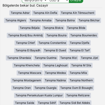
Bölgelerde bekar bul: Cezayir
Tanışma Adrar
Tanışma Aïn Defla
Tanışma Aïn Témouchent
Tanışma Algiers
Tanışma Annaba
Tanışma Batna
Tanışma Béchar
Tanışma Béjaïa
Tanışma Biskra
Tanışma Blida
Tanışma Bordj Bou Arréridj
Tanışma Bouira
Tanışma Boumerdes
Tanışma Chlef
Tanışma Constantine
Tanışma Djelfa
Tanışma El Bayadh
Tanışma El Oued
Tanışma El Tarf
Tanışma Ghardaia
Tanışma Guelma
Tanışma Illizi
Tanışma Jijel
Tanışma Khenchela
Tanışma Laghouat
Tanışma M Sila
Tanışma Mascara
Tanışma Medea
Tanışma Mila
Tanışma Mostaganem
Tanışma Naâma
Tanışma Northern
Tanışma Oran
Tanışma Ouargla
Tanışma Oum El Bouaghi
Tanışma Persekutuan Kuala Lumpur
Tanışma Relizane
Tanışma Saida
Tanışma Sétif
Tanışma Sidi Bel Abbès