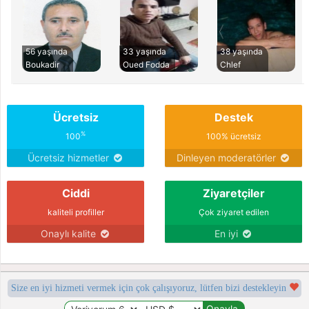
56 yaşında
33 yaşında
38 yaşında
Boukadir
Oued Fodda
Chlef
Ücretsiz
Destek
%
100
100% ücretsiz
Ücretsiz hizmetler
Dinleyen moderatörler
Ciddi
Ziyaretçiler
kaliteli profiller
Çok ziyaret edilen
Onaylı kalite
En iyi
Size en iyi hizmeti vermek için çok çalışıyoruz, lütfen bizi destekleyin